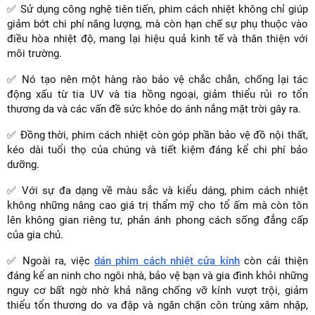
✅ Sử dụng công nghệ tiên tiến, phim cách nhiệt không chỉ giúp
giảm bớt chi phí năng lượng, mà còn hạn chế sự phụ thuộc vào
điều hòa nhiệt độ, mang lại hiệu quả kinh tế và thân thiện với
môi trường.
✅ Nó tạo nên một hàng rào bảo vệ chắc chắn, chống lại tác
động xấu từ tia UV và tia hồng ngoại, giảm thiểu rủi ro tổn
thương da và các vấn đề sức khỏe do ánh nắng mặt trời gây ra.
✅ Đồng thời, phim cách nhiệt còn góp phần bảo vệ đồ nội thất,
kéo dài tuổi thọ của chúng và tiết kiệm đáng kể chi phí bảo
dưỡng.
✅ Với sự đa dạng về màu sắc và kiểu dáng, phim cách nhiệt
không những nâng cao giá trị thẩm mỹ cho tổ ấm mà còn tôn
lên không gian riêng tư, phản ánh phong cách sống đẳng cấp
của gia chủ.
✅ Ngoài ra, việc
dán phim cách nhiệt cửa kính
còn cải thiện
đáng kể an ninh cho ngôi nhà, bảo vệ bạn và gia đình khỏi những
nguy cơ bất ngờ nhờ khả năng chống vỡ kính vượt trội, giảm
thiểu tổn thương do va đập và ngăn chặn côn trùng xâm nhập,