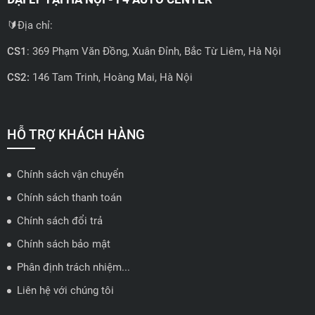
🔰Địa chỉ:
CS1
: 369 Phạm Văn Đồng, Xuân Đỉnh, Bắc Từ Liêm, Hà Nội
CS2:
146 Tam Trinh, Hoàng Mai, Hà Nội
📍 Hotline: 0858723888
🗺️
Xem trên bản đồ
HỖ TRỢ KHÁCH HÀNG
Chính sách vận chuyển
ĐẠI LÝ QUẬN 2 HCM - HẢI TRIỀU AUTO
Chính sách thanh toán
🔰 Địa chỉ: 78-80 Vũ Tông Phan, P.An Phú, TP Thủ Đức, TP HCM
Chính sách đổi trả
📍 Hotline: 0938584113
Chính sách bảo mật
Phân định trách nhiệm...
🗺️
Xem trên bản đồ
Liên hệ với chúng tôi