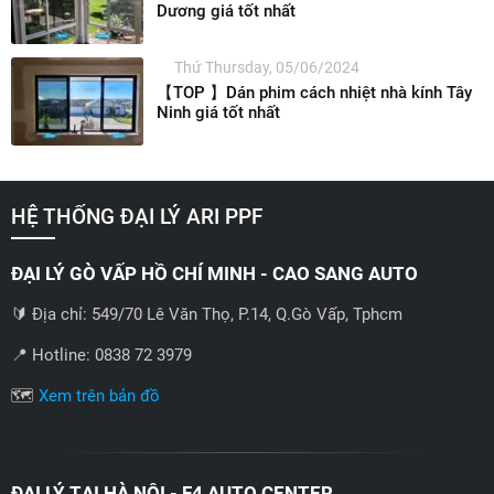
Dương giá tốt nhất
Thứ Thursday, 05/06/2024
【TOP 】Dán phim cách nhiệt nhà kính Tây
Ninh giá tốt nhất
HỆ THỐNG ĐẠI LÝ ARI PPF
ĐẠI LÝ GÒ VẤP HỒ CHÍ MINH - CAO SANG AUTO
🔰 Địa chỉ: 549/70 Lê Văn Thọ, P.14, Q.Gò Vấp, Tphcm
📍 Hotline: 0838 72 3979
🗺️
Xem trên bản đồ
ĐẠI LÝ TẠI HÀ NỘI - F4 AUTO CENTER