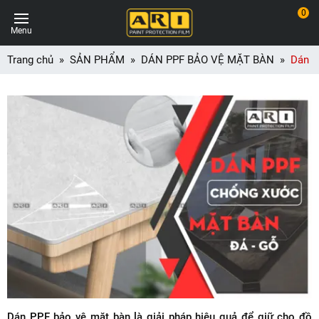
0
Menu
Trang chủ
SẢN PHẨM
DÁN PPF BẢO VỆ MẶT BÀN
Dán P
Dán PPF bảo vệ mặt bàn là giải pháp hiệu quả để giữ cho đồ