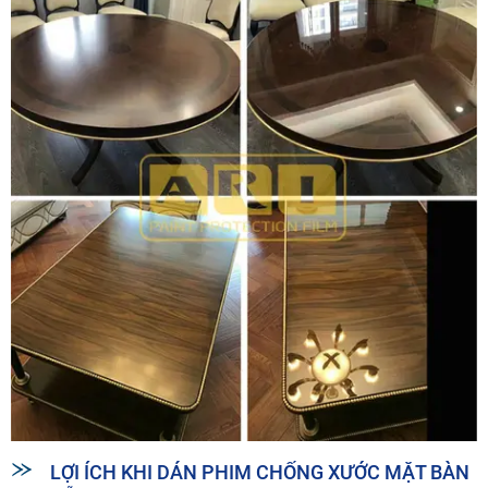
LỢI ÍCH KHI DÁN PHIM CHỐNG XƯỚC MẶT BÀN