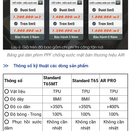
Bảng giá dán phim PPF chống xước mặt bàn thương hiệu ARI
Thông số kỹ thuật các dòng sản phẩm
Standard
Thông số
Standard T65
AR PRO
T65MT
⭕ Vật liệu
TPU
TPU
TPU
⭕ Độ dày
8Mil
8Mil
9Mil
⭕ Độ co dãn
>350%
>350%
>400%
⭕ Độ bóng - Trong
100%
100%
100%
⭕ Phục hồi xước
Không cần
Không cần
Không cần
dăm
nhiệt
nhiệt
nhiệt