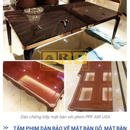
Dán chống trầy mặt bàn với phim PPF ARI USA
TẤM PHIM DÁN BẢO VỆ MẶT BÀN GỖ, MẶT BÀN