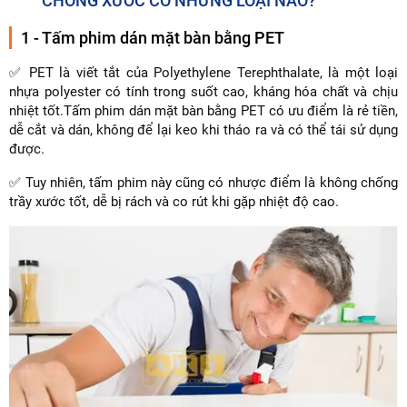
CHỐNG XƯỚC CÓ NHỮNG LOẠI NÀO?
1 - Tấm phim dán mặt bàn bằng PET
✅ PET là viết tắt của Polyethylene Terephthalate, là một loại
nhựa polyester có tính trong suốt cao, kháng hóa chất và chịu
nhiệt tốt.Tấm phim dán mặt bàn bằng PET có ưu điểm là rẻ tiền,
dễ cắt và dán, không để lại keo khi tháo ra và có thể tái sử dụng
được.
✅ Tuy nhiên, tấm phim này cũng có nhược điểm là không chống
trầy xước tốt, dễ bị rách và co rút khi gặp nhiệt độ cao.