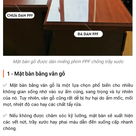
Mặt bàn gỗ được dán miếng phim PPF chống trầy xước
1 - Mặt bàn bằng vân gỗ
✅ Mặt bàn bằng vân gỗ là một lựa chọn phổ biến cho nhiều
không gian sống nhờ vào sự ấm cúng, sang trọng và tự nhiên
của nó. Tuy nhiên, vân gỗ cũng rất dễ bị hư hại do ẩm mốc, mối
mọt, nhiệt độ cao hay các chất tẩy rửa.
✅ Nếu không được chăm sóc kỹ lưỡng, mặt bàn sẽ xuất hiện
các vết nứt, trầy xước hay phai màu dẫn đến xuống cấp nhanh
chóng.