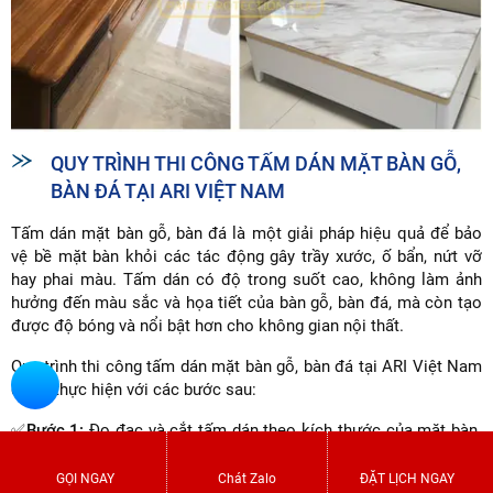
QUY TRÌNH THI CÔNG TẤM DÁN MẶT BÀN GỖ,
BÀN ĐÁ TẠI ARI VIỆT NAM
Tấm dán mặt bàn gỗ, bàn đá là một giải pháp hiệu quả để bảo
vệ bề mặt bàn khỏi các tác động gây trầy xước, ố bẩn, nứt vỡ
hay phai màu. Tấm dán có độ trong suốt cao, không làm ảnh
hưởng đến màu sắc và họa tiết của bàn gỗ, bàn đá, mà còn tạo
được độ bóng và nổi bật hơn cho không gian nội thất.
Quy trình thi công tấm dán mặt bàn gỗ, bàn đá tại ARI Việt Nam
được thực hiện với các bước sau:
✅
Bước 1:
Đo đạc và cắt tấm dán theo kích thước của mặt bàn.
Tấm dán được cắt sao cho có phần lươn ra ngoài khoảng 1-2
cm để dễ dàng ôm sát viền bàn.
GỌI NGAY
Chát Zalo
ĐẶT LỊCH NGAY