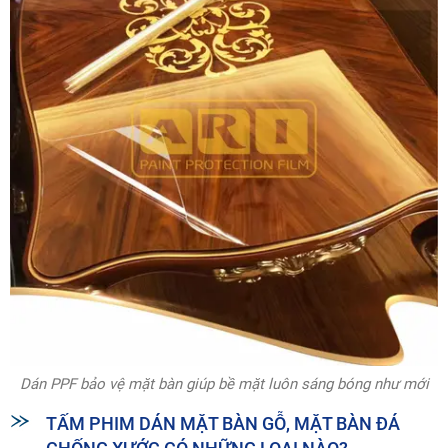
Dán PPF bảo vệ mặt bàn giúp bề mặt luôn sáng bóng như mới
TẤM PHIM DÁN MẶT BÀN GỖ, MẶT BÀN ĐÁ