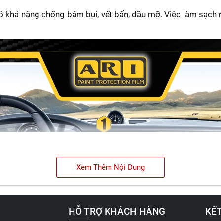
khả năng chống bám bụi, vết bẩn, dầu mỡ. Việc làm sạch nội
Xem Thêm Nội Dung
HỖ TRỢ KHÁCH HÀNG
KẾT