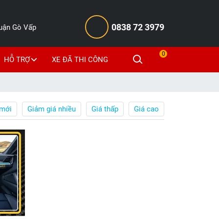
0838 72 3979
Quận Gò Vấp
0
HỖ TRỢ
XE ĐÃ THI CÔNG
mới
Giảm giá nhiều
Giá thấp
Giá cao