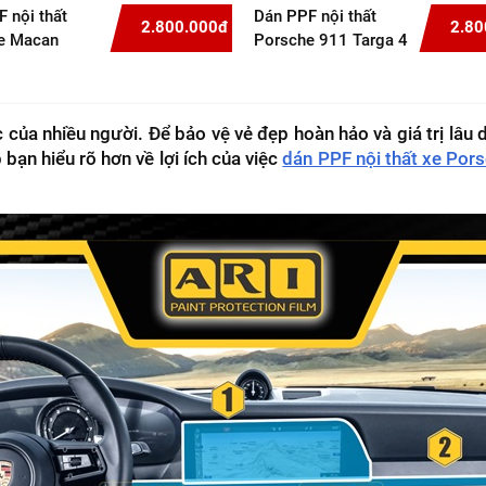
 nội thất
Dán PPF nội thất
2.800.000đ
2.80
e Macan
Porsche 911 Targa 4
GTS
ủa nhiều người. Để bảo vệ vẻ đẹp hoàn hảo và giá trị lâu dà
 bạn hiểu rõ hơn về lợi ích của việc
dán PPF nội thất xe Por