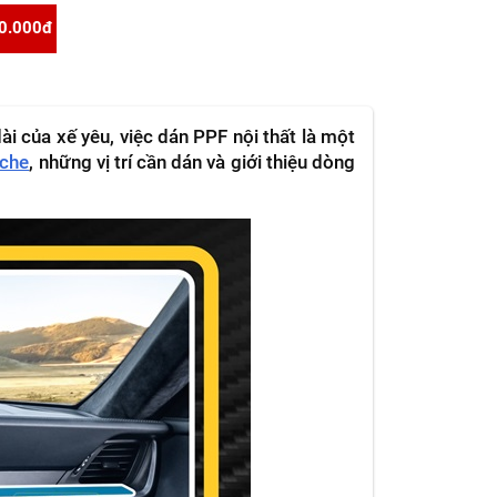
0.000đ
i của xế yêu, việc dán PPF nội thất là một
sche
, những vị trí cần dán và giới thiệu dòng