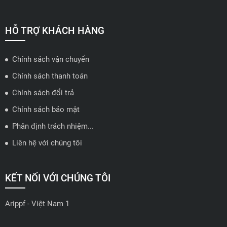
📍 Hotline: 0858723888
🗺️
Xem trên bản đồ
HỖ TRỢ KHÁCH HÀNG
Chính sách vận chuyển
ĐẠI LÝ QUẬN 2 HCM - HẢI TRIỀU AUTO
Chính sách thanh toán
🔰 Địa chỉ: 78-80 Vũ Tông Phan, P.An Phú, TP Thủ Đức, TP HCM
Chính sách đổi trả
📍 Hotline: 0938584113
Chính sách bảo mật
Phân định trách nhiệm...
🗺️
Xem trên bản đồ
Liên hệ với chúng tôi
ĐẠI LÝ THỦ ĐỨC - TB AUTO
KẾT NỐI VỚI CHÚNG TÔI
🔰 Địa chỉ: 482 Đ. Lê Văn Việt, Tăng Nhơn Phú A, Thủ Đức,
Thành phố Hồ Chí Minh
Arippf - Việt Nam 1
📍 Hotline: 0927 862 222