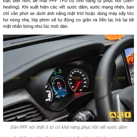
Đặc biệt hơn, bề mặt PPF TPU có tính năng tự phục hồi (Self-
healing). Khi xuất hiện các vết xước dăm, xước mạng nhện, bạn
chỉ cần phơi xe dưới ánh nắng mặt trời hoặc dùng máy sấy tóc
hơ nóng nhẹ, lớp phim sẽ tự động co giãn và liền lại, trả lại bề
mặt nhẵn bóng như lúc mới dán.
Dán PPF nội thất ô tô có khả năng phục hồi vết xước dăm