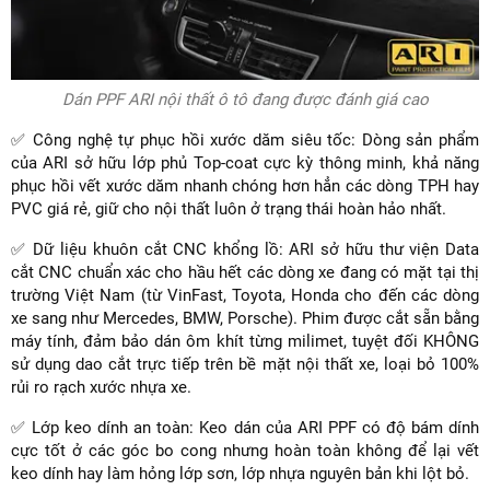
Dán PPF ARI nội thất ô tô đang được đánh giá cao
✅ Công nghệ tự phục hồi xước dăm siêu tốc: Dòng sản phẩm
của ARI sở hữu lớp phủ Top-coat cực kỳ thông minh, khả năng
phục hồi vết xước dăm nhanh chóng hơn hẳn các dòng TPH hay
PVC giá rẻ, giữ cho nội thất luôn ở trạng thái hoàn hảo nhất.
✅ Dữ liệu khuôn cắt CNC khổng lồ: ARI sở hữu thư viện Data
cắt CNC chuẩn xác cho hầu hết các dòng xe đang có mặt tại thị
trường Việt Nam (từ VinFast, Toyota, Honda cho đến các dòng
xe sang như Mercedes, BMW, Porsche). Phim được cắt sẵn bằng
máy tính, đảm bảo dán ôm khít từng milimet, tuyệt đối KHÔNG
sử dụng dao cắt trực tiếp trên bề mặt nội thất xe, loại bỏ 100%
rủi ro rạch xước nhựa xe.
✅ Lớp keo dính an toàn: Keo dán của ARI PPF có độ bám dính
cực tốt ở các góc bo cong nhưng hoàn toàn không để lại vết
keo dính hay làm hỏng lớp sơn, lớp nhựa nguyên bản khi lột bỏ.