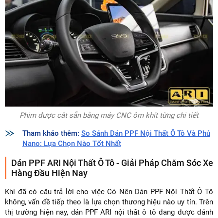
Phim được cắt sẵn bằng máy CNC ôm khít từng chi tiết
Tham khảo thêm:
So Sánh Dán PPF Nội Thất Ô Tô Và Phủ
Nano: Lựa Chọn Nào Tốt Nhất
Dán PPF ARI Nội Thất Ô Tô - Giải Pháp Chăm Sóc Xe
Hàng Đầu Hiện Nay
Khi đã có câu trả lời cho việc Có Nên Dán PPF Nội Thất Ô Tô
không, vấn đề tiếp theo là lựa chọn thương hiệu nào uy tín. Trên
thị trường hiện nay, dán PPF ARI nội thất ô tô đang được đánh