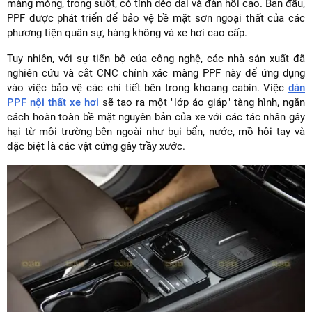
màng mỏng, trong suốt, có tính dẻo dai và đàn hồi cao. Ban đầu,
PPF được phát triển để bảo vệ bề mặt sơn ngoại thất của các
phương tiện quân sự, hàng không và xe hơi cao cấp.
Tuy nhiên, với sự tiến bộ của công nghệ, các nhà sản xuất đã
nghiên cứu và cắt CNC chính xác màng PPF này để ứng dụng
vào việc bảo vệ các chi tiết bên trong khoang cabin. Việc
dán
PPF nội thất xe hơi
sẽ tạo ra một "lớp áo giáp" tàng hình, ngăn
cách hoàn toàn bề mặt nguyên bản của xe với các tác nhân gây
hại từ môi trường bên ngoài như bụi bẩn, nước, mồ hôi tay và
đặc biệt là các vật cứng gây trầy xước.