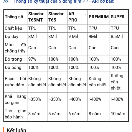
Thông số kỹ thuật của 5 dòng film PPF ARI cơ bản:
Standar
Standar
AR -
Thông số
PREMIUM
SUPER
T65MT
T65
PRO
Chất liệu
TPU
TPU
TPU
TPU
TPU
Độ dày
8Mil
8Mil
9 Mil
9Mil
8.5Mil
Mức độ
Cao
Cao
Cao
Cao
Cao
chống trầy
Độ trong
97%
100%
100%
100%
100%
Độ bóng
100%
100%
100%
100%
100%
Không
Phục hồi
Không
Không
Không
Không
cần
xước dăm
cần nhiệt
cần nhiệt
cần nhiệt
cần nhiệt
nhiệt
Khả năng
>350%
>350%
>400%
>400%
>400%
co giãn
Thời gian
3 năm
5 năm
6 năm
8 năm
10 năm
bảo hành
Kết luận