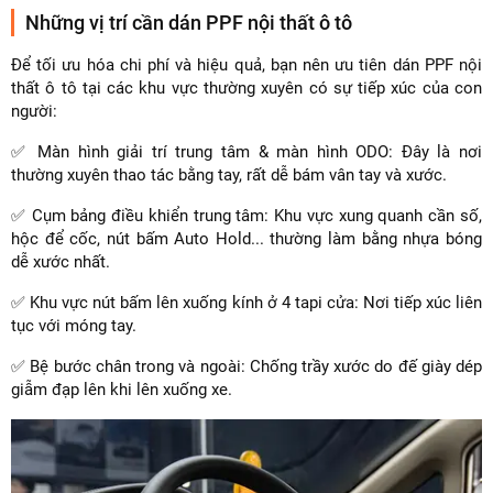
Những vị trí cần dán PPF nội thất ô tô
Để tối ưu hóa chi phí và hiệu quả, bạn nên ưu tiên dán PPF nội
thất ô tô tại các khu vực thường xuyên có sự tiếp xúc của con
người:
✅ Màn hình giải trí trung tâm & màn hình ODO: Đây là nơi
thường xuyên thao tác bằng tay, rất dễ bám vân tay và xước.
✅ Cụm bảng điều khiển trung tâm: Khu vực xung quanh cần số,
hộc để cốc, nút bấm Auto Hold... thường làm bằng nhựa bóng
dễ xước nhất.
✅ Khu vực nút bấm lên xuống kính ở 4 tapi cửa: Nơi tiếp xúc liên
tục với móng tay.
✅ Bệ bước chân trong và ngoài: Chống trầy xước do đế giày dép
giẫm đạp lên khi lên xuống xe.