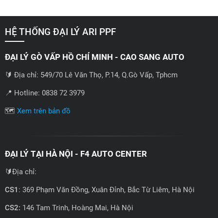
HỆ THỐNG ĐẠI LÝ ARI PPF
ĐẠI LÝ GÒ VẤP HỒ CHÍ MINH - CAO SANG AUTO
🔰 Địa chỉ: 549/70 Lê Văn Thọ, P.14, Q.Gò Vấp, Tphcm
📍 Hotline: 0838 72 3979
🗺️
Xem trên bản đồ
ĐẠI LÝ TẠI HÀ NỘI - F4 AUTO CENTER
🔰Địa chỉ:
CS1
: 369 Phạm Văn Đồng, Xuân Đỉnh, Bắc Từ Liêm, Hà Nội
CS2:
146 Tam Trinh, Hoàng Mai, Hà Nội