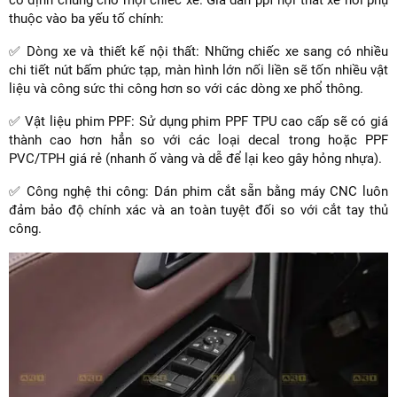
thuộc vào ba yếu tố chính:
✅ Dòng xe và thiết kế nội thất: Những chiếc xe sang có nhiều
chi tiết nút bấm phức tạp, màn hình lớn nối liền sẽ tốn nhiều vật
liệu và công sức thi công hơn so với các dòng xe phổ thông.
✅ Vật liệu phim PPF: Sử dụng phim PPF TPU cao cấp sẽ có giá
thành cao hơn hẳn so với các loại decal trong hoặc PPF
PVC/TPH giá rẻ (nhanh ố vàng và dễ để lại keo gây hỏng nhựa).
✅ Công nghệ thi công: Dán phim cắt sẵn bằng máy CNC luôn
đảm bảo độ chính xác và an toàn tuyệt đối so với cắt tay thủ
công.