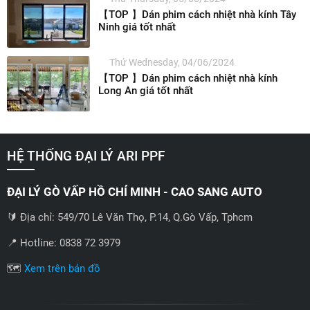
【TOP 】Dán phim cách nhiệt nhà kính Tây
Ninh giá tốt nhất
Thứ Wednesday, 04/06/2024
【TOP 】Dán phim cách nhiệt nhà kính
Long An giá tốt nhất
HỆ THỐNG ĐẠI LÝ ARI PPF
ĐẠI LÝ GÒ VẤP HỒ CHÍ MINH - CAO SANG AUTO
🔰 Địa chỉ: 549/70 Lê Văn Thọ, P.14, Q.Gò Vấp, Tphcm
📍 Hotline: 0838 72 3979
🗺️
Xem trên bản đồ