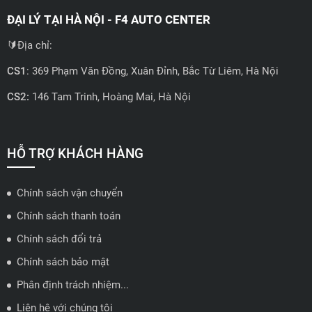
ĐẠI LÝ TẠI HÀ NỘI - F4 AUTO CENTER
🔰Địa chỉ:
CS1
: 369 Phạm Văn Đồng, Xuân Đỉnh, Bắc Từ Liêm, Hà Nội
CS2:
146 Tam Trinh, Hoàng Mai, Hà Nội
📍 Hotline: 0858723888
🗺️
Xem trên bản đồ
HỖ TRỢ KHÁCH HÀNG
Chính sách vận chuyển
ĐẠI LÝ QUẬN 2 HCM - HẢI TRIỀU AUTO
Chính sách thanh toán
🔰 Địa chỉ: 78-80 Vũ Tông Phan, P.An Phú, TP Thủ Đức, TP HCM
Chính sách đổi trả
📍 Hotline: 0938584113
Chính sách bảo mật
Phân định trách nhiệm...
🗺️
Xem trên bản đồ
Liên hệ với chúng tôi