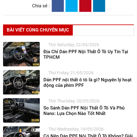
Chia sẻ :
BÀI VIẾT CÙNG CHUYÊN MỤC
Thứ Saturday, 22/05/2026
Địa Chỉ Dán PPF Nội Thất Ô Tô Uy Tín Tại
TPHCM
Thứ Friday, 21/05/2026
Dán PPF nội thất ô tô là gì? Nguyên lý hoạt
động của phim PPF
Thứ Thursday, 20/05/2026
So Sánh Dán PPF Nội Thất Ô Tô Và Phủ
Nano: Lựa Chọn Nào Tốt Nhất
Thứ Wednesday, 19/05/2026
Có Nên Dán PPF Nội Thất Ô Tô Không? Giải