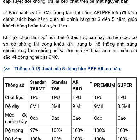
cấp, tuyệt đối không lưu lại keo chết trên bề mặt nguyên bản.
✅ Bảo hành uy tín: Các trung tâm thi công ARI PPF luôn đi kèm
chính sách bảo hành điện tử chính hãng từ 3 đến 5 năm, giúp
khách hàng hoàn toàn yên tâm.
Khi lựa chọn dán ppf nội thất ở đâu tốt, bạn hãy ưu tiên các cơ
sở có phòng thi công khép kín, trang bị hệ thống ánh sáng
chuẩn, máy lạnh chống bụi và đội ngũ kỹ thuật viên am hiểu sâu
sắc về công nghệ cắt CNC.
Thông số kỹ thuật của 5 dòng film PPF ARI cơ bản:
Standar
Standar
AR -
Thông số
PREMIUM
SUPER
T65MT
T65
PRO
Chất liệu
TPU
TPU
TPU
TPU
TPU
Độ dày
8Mil
8Mil
9 Mil
9Mil
8.5Mil
Mức độ
Cao
Cao
Cao
Cao
Cao
chống trầy
Độ trong
97%
100%
100%
100%
100%
Độ bóng
100%
100%
100%
100%
100%