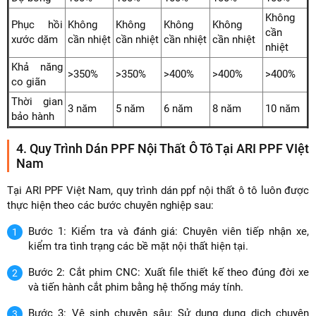
Không
Phục hồi
Không
Không
Không
Không
cần
xước dăm
cần nhiệt
cần nhiệt
cần nhiệt
cần nhiệt
nhiệt
Khả năng
>350%
>350%
>400%
>400%
>400%
co giãn
Thời gian
3 năm
5 năm
6 năm
8 năm
10 năm
bảo hành
4. Quy Trình Dán PPF Nội Thất Ô Tô Tại ARI PPF VIệt
Nam
Tại ARI PPF Việt Nam, quy trình dán ppf nội thất ô tô luôn được
thực hiện theo các bước chuyên nghiệp sau:
Bước 1: Kiểm tra và đánh giá: Chuyên viên tiếp nhận xe,
kiểm tra tình trạng các bề mặt nội thất hiện tại.
Bước 2: Cắt phim CNC: Xuất file thiết kế theo đúng đời xe
và tiến hành cắt phim bằng hệ thống máy tính.
Bước 3: Vệ sinh chuyên sâu: Sử dụng dung dịch chuyên