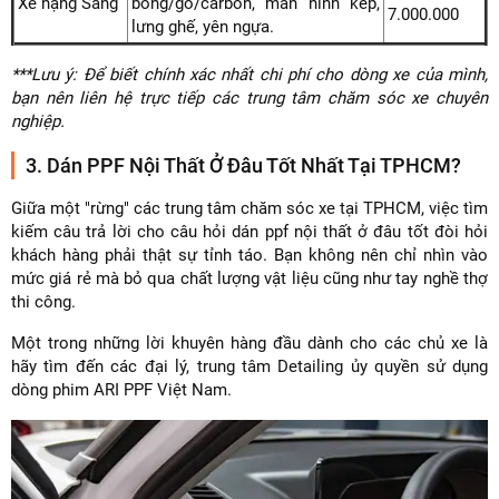
Xe hạng Sang
bóng/gỗ/carbon, màn hình kép,
7.000.000
lưng ghế, yên ngựa.
***Lưu ý: Để biết chính xác nhất chi phí cho dòng xe của mình,
bạn nên liên hệ trực tiếp các trung tâm chăm sóc xe chuyên
nghiệp.
3. Dán PPF Nội Thất Ở Đâu Tốt Nhất Tại TPHCM?
Giữa một "rừng" các trung tâm chăm sóc xe tại TPHCM, việc tìm
kiếm câu trả lời cho câu hỏi dán ppf nội thất ở đâu tốt đòi hỏi
khách hàng phải thật sự tỉnh táo. Bạn không nên chỉ nhìn vào
mức giá rẻ mà bỏ qua chất lượng vật liệu cũng như tay nghề thợ
thi công.
Một trong những lời khuyên hàng đầu dành cho các chủ xe là
hãy tìm đến các đại lý, trung tâm Detailing ủy quyền sử dụng
dòng phim ARI PPF Việt Nam.