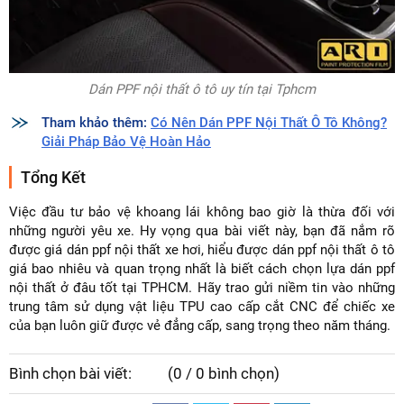
Dán PPF nội thất ô tô uy tín tại Tphcm
Tham khảo thêm:
Có Nên Dán PPF Nội Thất Ô Tô Không?
Giải Pháp Bảo Vệ Hoàn Hảo
Tổng Kết
Việc đầu tư bảo vệ khoang lái không bao giờ là thừa đối với
những người yêu xe. Hy vọng qua bài viết này, bạn đã nắm rõ
được giá dán ppf nội thất xe hơi, hiểu được dán ppf nội thất ô tô
giá bao nhiêu và quan trọng nhất là biết cách chọn lựa dán ppf
nội thất ở đâu tốt tại TPHCM. Hãy trao gửi niềm tin vào những
trung tâm sử dụng vật liệu TPU cao cấp cắt CNC để chiếc xe
của bạn luôn giữ được vẻ đẳng cấp, sang trọng theo năm tháng.
Bình chọn bài viết:
(0 / 0 bình chọn)