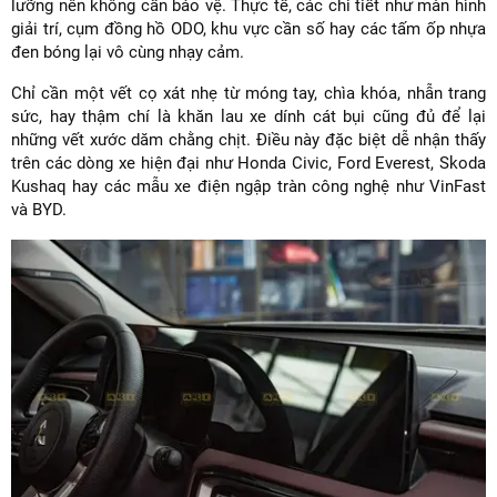
lưỡng nên không cần bảo vệ. Thực tế, các chi tiết như màn hình
giải trí, cụm đồng hồ ODO, khu vực cần số hay các tấm ốp nhựa
đen bóng lại vô cùng nhạy cảm.
Chỉ cần một vết cọ xát nhẹ từ móng tay, chìa khóa, nhẫn trang
sức, hay thậm chí là khăn lau xe dính cát bụi cũng đủ để lại
những vết xước dăm chằng chịt. Điều này đặc biệt dễ nhận thấy
trên các dòng xe hiện đại như Honda Civic, Ford Everest, Skoda
Kushaq hay các mẫu xe điện ngập tràn công nghệ như VinFast
và BYD.