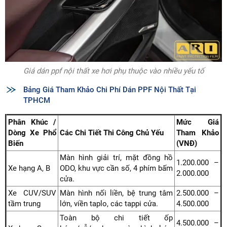
Giá dán ppf nội thất xe hơi phụ thuộc vào nhiều yếu tố
Bảng Giá Tham Khảo Chi Phí Dán PPF Nội Thất Tại
TPHCM
Phân Khúc /
Mức Giá
Dòng Xe Phổ
Các Chi Tiết Thi Công Chủ Yếu
Tham Khảo
Biến
(VNĐ)
Màn hình giải trí, mặt đồng hồ
1.200.000 –
Xe hạng A, B
ODO, khu vực cần số, 4 phím bấm
2.000.000
cửa.
Xe CUV/SUV
Màn hình nối liền, bệ trung tâm
2.500.000 –
tầm trung
lớn, viền taplo, các tappi cửa.
4.500.000
Toàn bộ chi tiết ốp
4.500.000 –