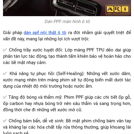
Dán PPF màn hình ô tô
Giải pháp
dán ppf nội thất ô tô
ra đời nhằm giải quyết triệt để
vấn đề này, mang lại những lợi ích vượt trội:
✅ Chống trầy xước tuyệt đối: Lớp màng PPF TPU dẻo dai giúp
phân tán lực tác động, tạo thành tấm khiên bảo vệ hoàn hảo cho
các bề mặt nhạy cảm.
✅ Khả năng tự phục hồi (Self-Healing): Những vết xước dăm,
xước mạng nhện trên màng phim sẽ tự động biến mất dưới tác
dụng của nhiệt độ môi trường hoặc nước ấm.
✅ Tăng độ bóng và thẩm mỹ: Phim PPF giúp các chi tiết ốp gỗ,
ốp carbon hay nhựa bóng trở nên sâu thẳm và sang trọng hơn,
đồng thời che đi những vết xước mờ cũ.
✅ Chống bám bẩn, dễ vệ sinh: Bề mặt phim chống bám vân tay
và kháng lại các hóa chất tẩy rửa thông thường, giúp khoang lái
luôn sạch sẽ.