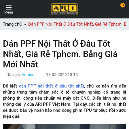
0
Menu
Trang chủ
Dán PPF Nội Thất Ở Đâu Tốt Nhất, Giá Rẻ Tphcm. Bả
Dán PPF Nội Thất Ở Đâu Tốt
Nhất, Giá Rẻ Tphcm. Bảng Giá
Mới Nhất
Tác giả:
Admin
18-05-2026 13:15
Để biết
dán PPF nội thất ở đâu tốt nhất
, chủ xe nên tìm đến
những trung tâm chăm sóc ô tô chuyên nghiệp, có trang bị
phòng thi công tiêu chuẩn và máy cắt CNC. Điển hình như hệ
thống đại lý của ARI PPF Việt Nam. Tại đây, các chi tiết nội thất
sẽ được bảo vệ hoàn hảo nhờ dòng phim TPU tự phục hồi xước
hiệu quả.