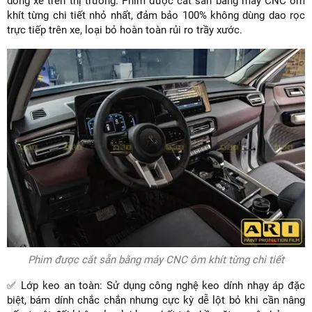
dòng xe trên thị trường. Phim được cắt sẵn bằng máy CNC ôm
khít từng chi tiết nhỏ nhất, đảm bảo 100% không dùng dao rọc
trực tiếp trên xe, loại bỏ hoàn toàn rủi ro trầy xước.
Phim được cắt sẵn bằng máy CNC ôm khít từng chi tiết
✅ Lớp keo an toàn: Sử dụng công nghệ keo dính nhạy áp đặc
biệt, bám dính chắc chắn nhưng cực kỳ dễ lột bỏ khi cần nâng