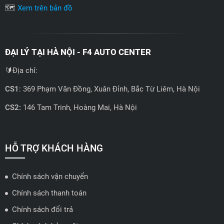
🗺️
Xem trên bản đồ
ĐẠI LÝ TẠI HÀ NỘI - F4 AUTO CENTER
🔰Địa chỉ:
CS1
: 369 Phạm Văn Đồng, Xuân Đỉnh, Bắc Từ Liêm, Hà Nội
CS2:
146 Tam Trinh, Hoàng Mai, Hà Nội
📍 Hotline: 0858723888
🗺️
Xem trên bản đồ
HỖ TRỢ KHÁCH HÀNG
Chính sách vận chuyển
ĐẠI LÝ QUẬN 2 HCM - HẢI TRIỀU AUTO
Chính sách thanh toán
🔰 Địa chỉ: 78-80 Vũ Tông Phan, P.An Phú, TP Thủ Đức, TP HCM
Chính sách đổi trả