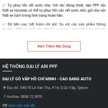
✅ Tự phục hồi vết xước nhẹ: Với tác động nhiệt, dán PPF nội
thất xe Hyundai có thể tự phục hồi các vết xước nhỏ, giữ cho nội
thất xe luôn trong tình trạng hoàn hảo.
✅ Độ bền cao, tiết kiệm chi phí: So với các sản phẩm thông
thường, PPF nội thất cho độ bền vượt trội, giúp tiết kiệm chi phí
thay mới trong thời gian dài.
Xem Thêm Nội Dung
HỆ THỐNG ĐẠI LÝ ARI PPF
ĐẠI LÝ GÒ VẤP HỒ CHÍ MINH - CAO SANG AUTO
🔰 Địa chỉ: 549/70 Lê Văn Thọ, P.14, Q.Gò Vấp, Tphcm
📍 Hotline: 0838 72 3979
🗺️
Xem trên bản đồ