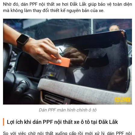
Nhờ đó, dán PPF nội thất xe hơi Đắk Lắk giúp bảo vệ toàn diện
mà không làm thay đổi thiết kế nguyên bản của xe.
Dán PPF màn hình chính ô tô
Lợi ích khi dán PPF nội thất xe ô tô tại Đắk Lắk
So với việc chờ nội thất xuống cấp rồi mới xử lý, dán PPF nội