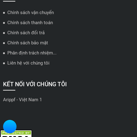
Chính sách vận chuyển
ĐẠI LÝ QUẬN 2 HCM - HẢI TRIỀU AUTO
Chính sách thanh toán
🔰 Địa chỉ: 78-80 Vũ Tông Phan, P.An Phú, TP Thủ Đức, TP HCM
Chính sách đổi trả
📍 Hotline: 0938584113
Chính sách bảo mật
Phân định trách nhiệm...
🗺️
Xem trên bản đồ
Liên hệ với chúng tôi
ĐẠI LÝ THỦ ĐỨC - TB AUTO
KẾT NỐI VỚI CHÚNG TÔI
🔰 Địa chỉ: 482 Đ. Lê Văn Việt, Tăng Nhơn Phú A, Thủ Đức,
Thành phố Hồ Chí Minh
Arippf - Việt Nam 1
📍 Hotline: 0927 862 222
🗺️
Xem trên bản đồ