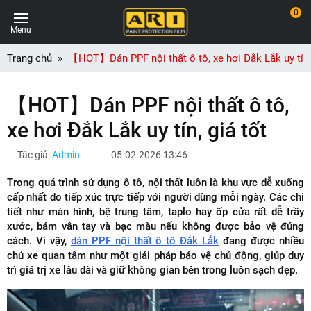
0
Menu
Trang chủ
【HOT】Dán PPF nội thất ô tô, xe hơi Đắk Lắk uy tín, 
【HOT】Dán PPF nội thất ô tô,
xe hơi Đắk Lắk uy tín, giá tốt
Tác giả:
Admin
05-02-2026 13:46
Trong quá trình sử dụng ô tô, nội thất luôn là khu vực dễ xuống
cấp nhất do tiếp xúc trực tiếp với người dùng mỗi ngày. Các chi
tiết như màn hình, bệ trung tâm, taplo hay ốp cửa rất dễ trầy
xước, bám vân tay và bạc màu nếu không được bảo vệ đúng
cách. Vì vậy,
dán PPF nội thất ô tô Đắk Lắk
đang được nhiều
chủ xe quan tâm như một giải pháp bảo vệ chủ động, giúp duy
trì giá trị xe lâu dài và giữ không gian bên trong luôn sạch đẹp.