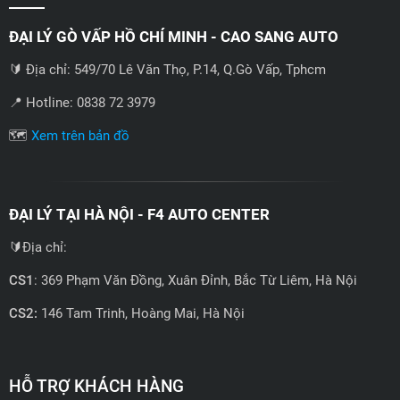
ĐẠI LÝ GÒ VẤP HỒ CHÍ MINH - CAO SANG AUTO
🔰 Địa chỉ: 549/70 Lê Văn Thọ, P.14, Q.Gò Vấp, Tphcm
📍 Hotline: 0838 72 3979
🗺️
Xem trên bản đồ
ĐẠI LÝ TẠI HÀ NỘI - F4 AUTO CENTER
🔰Địa chỉ:
CS1
: 369 Phạm Văn Đồng, Xuân Đỉnh, Bắc Từ Liêm, Hà Nội
CS2:
146 Tam Trinh, Hoàng Mai, Hà Nội
📍 Hotline: 0858723888
🗺️
Xem trên bản đồ
HỖ TRỢ KHÁCH HÀNG