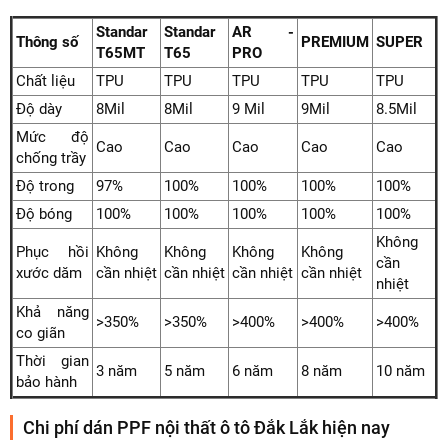
Standar
Standar
AR -
Thông số
PREMIUM
SUPER
T65MT
T65
PRO
Chất liệu
TPU
TPU
TPU
TPU
TPU
Độ dày
8Mil
8Mil
9 Mil
9Mil
8.5Mil
Mức độ
Cao
Cao
Cao
Cao
Cao
chống trầy
Độ trong
97%
100%
100%
100%
100%
Độ bóng
100%
100%
100%
100%
100%
Không
Phục hồi
Không
Không
Không
Không
cần
xước dăm
cần nhiệt
cần nhiệt
cần nhiệt
cần nhiệt
nhiệt
Khả năng
>350%
>350%
>400%
>400%
>400%
co giãn
Thời gian
3 năm
5 năm
6 năm
8 năm
10 năm
bảo hành
Chi phí dán PPF nội thất ô tô Đắk Lắk hiện nay