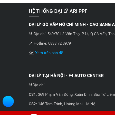
HỆ THỐNG ĐẠI LÝ ARI PPF
ĐẠI LÝ GÒ VẤP HỒ CHÍ MINH - CAO SANG 
🔰 Địa chỉ: 549/70 Lê Văn Thọ, P.14, Q.Gò Vấp, Tp
📍 Hotline: 0838 72 3979
🗺️
Xem trên bản đồ
ĐẠI LÝ TẠI HÀ NỘI - F4 AUTO CENTER
🔰Địa chỉ:
CS1
: 369 Phạm Văn Đồng, Xuân Đỉnh, Bắc Từ Liêm
CS2:
146 Tam Trinh, Hoàng Mai, Hà Nội
📍 Hotline: 0858723888