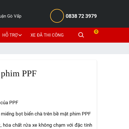
0838 72 3979
Quận Gò Vấp
0
HỖ TRỢ
XE ĐÃ THI CÔNG
g phim PPF
p của PPF
 miếng bọt biển chà trên bề mặt phim PPF
, hóa chất rửa xe không chạm với đặc tính