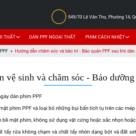
549/70 Lê Văn Thọ, Phường 14, 
ỘI THẤT
DÁN PPF NGOẠI THẤT
PHIM CÁCH NHIỆT
PPF
Hướng dẫn chăm sóc và bảo trì - Bảo quản PPF sau khi dán
 vệ sinh và chăm sóc - Bảo dưỡn
 ngày dán phim PPF
mặt phim PPF và loại bỏ những bụi bẩn tích tụ trên các mé
h bề mặt phim, không sử dụng vật cứng hoặc sắc nhọn hoặc
 tẩy rửa không chạm và chất tẩy nhờn dạng bột và đất sét