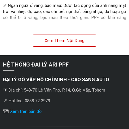
✅ Ngăn ngừa ố vàng, bạc màu: Dưới tác động của ánh nắng mặt
trời và nhiệt độ cao, các chi tiết nội thất bằng nhựa, da hoặc gỗ
có thể bị ố vàng, bạc màu theo thời gian. PPF có khả năng
chống tia UV, giúp bảo vệ nội thất xe khỏi tác hại của ánh nắng
mặt trời, giữ cho màu sắc luôn tươi mới và bền đẹp.
✅ Giữ gìn giá trị xe: Một chiếc xe có nội thất được bảo dưỡng
Xem Thêm Nội Dung
tốt sẽ có giá trị bán lại cao hơn. Việc dán PPF không chỉ bảo vệ
nội thất xe mà còn là một khoản đầu tư thông minh, giúp bạn
thu được lợi nhuận tốt hơn khi có ý định nâng cấp xe.
HỆ THỐNG ĐẠI LÝ ARI PPF
✅ Tăng tính thẩm mỹ, tạo sự sang trọng: Phim PPF có độ trong
suốt cao, không làm thay đổi màu sắc và kết cấu nguyên bản
ĐẠI LÝ GÒ VẤP HỒ CHÍ MINH - CAO SANG AUTO
của nội thất xe. Ngược lại, bề mặt sáng bóng của PPF còn giúp
tôn lên vẻ đẹp sang trọng và đẳng cấp cho không gian nội thất.
🔰 Địa chỉ: 549/70 Lê Văn Thọ, P.14, Q.Gò Vấp, Tphcm
📍 Hotline: 0838 72 3979
🗺️
Xem trên bản đồ