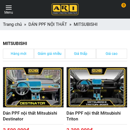
0
Menu
Trang chủ
DÁN PPF NỘI THẤT
MITSUBISHI
MITSUBISHI
Hàng mới
Giảm giá nhiều
Giá thấp
Giá cao
Dán PPF nội thất Mitsubishi
Dán PPF nội thất Mitsubishi
Destinator
Triton