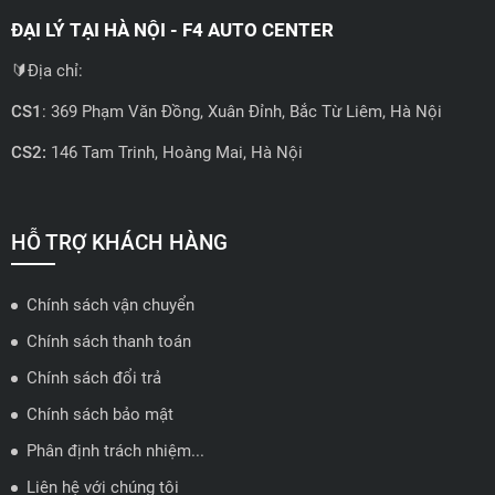
ĐẠI LÝ TẠI HÀ NỘI - F4 AUTO CENTER
🔰Địa chỉ:
CS1
: 369 Phạm Văn Đồng, Xuân Đỉnh, Bắc Từ Liêm, Hà Nội
CS2:
146 Tam Trinh, Hoàng Mai, Hà Nội
📍 Hotline: 0858723888
🗺️
Xem trên bản đồ
HỖ TRỢ KHÁCH HÀNG
Chính sách vận chuyển
ĐẠI LÝ QUẬN 2 HCM - HẢI TRIỀU AUTO
Chính sách thanh toán
Dán PPF nội thất xe Outlander
🔰 Địa chỉ: 78-80 Vũ Tông Phan, P.An Phú, TP Thủ Đức, TP HCM
Chính sách đổi trả
Những vị trí nội thất xe Mitsubishi cần được dán
📍 Hotline: 0938584113
Chính sách bảo mật
phim PPF
Phân định trách nhiệm...
🗺️
Xem trên bản đồ
Để bảo vệ toàn diện cho nội thất xe Mitsubishi, bạn nên dán PPF
Liên hệ với chúng tôi
cho các vị trí thường xuyên tiếp xúc hoặc dễ bị trầy xước, bao