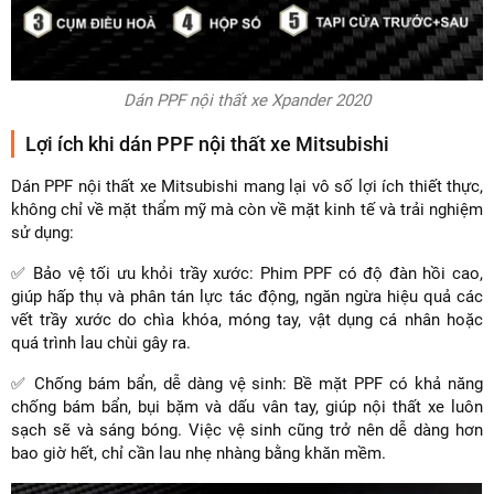
Dán PPF nội thất xe Xpander 2020
Lợi ích khi dán PPF nội thất xe Mitsubishi
Dán PPF nội thất xe Mitsubishi mang lại vô số lợi ích thiết thực,
không chỉ về mặt thẩm mỹ mà còn về mặt kinh tế và trải nghiệm
sử dụng:
✅ Bảo vệ tối ưu khỏi trầy xước: Phim PPF có độ đàn hồi cao,
giúp hấp thụ và phân tán lực tác động, ngăn ngừa hiệu quả các
vết trầy xước do chìa khóa, móng tay, vật dụng cá nhân hoặc
quá trình lau chùi gây ra.
✅ Chống bám bẩn, dễ dàng vệ sinh: Bề mặt PPF có khả năng
chống bám bẩn, bụi bặm và dấu vân tay, giúp nội thất xe luôn
sạch sẽ và sáng bóng. Việc vệ sinh cũng trở nên dễ dàng hơn
bao giờ hết, chỉ cần lau nhẹ nhàng bằng khăn mềm.