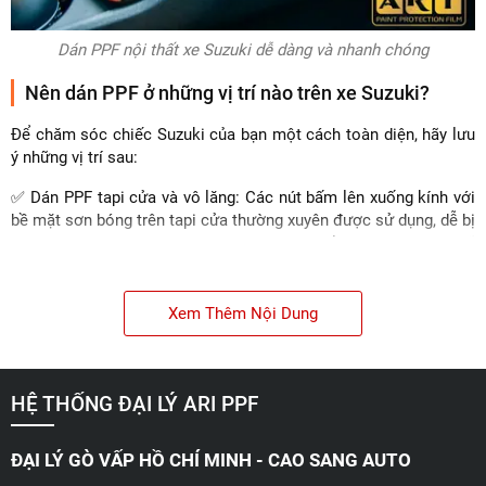
Dán PPF nội thất xe Suzuki dễ dàng và nhanh chóng
Nên dán PPF ở những vị trí nào trên xe Suzuki?
Để chăm sóc chiếc Suzuki của bạn một cách toàn diện, hãy lưu
ý những vị trí sau:
✅ Dán PPF tapi cửa và vô lăng: Các nút bấm lên xuống kính với
bề mặt sơn bóng trên tapi cửa thường xuyên được sử dụng, dễ bị
xước hoặc mài mòn nhanh chóng. Dán PPF lên các vị trí này sẽ
giúp bảo vệ khỏi trầy xước, duy trì vẻ đẹp lâu dài.
✅ Dán PPF chống xước màn giải trí và màn Odo: Những vị trí
Xem Thêm Nội Dung
trung tâm điều khiển này thường xuyên bị bấm và lau chùi, dễ
dẫn đến trầy xước khó phục hồi. Dán PPF giúp bảo vệ màn hình
khỏi những vết xước không mong muốn, giữ cho giao diện luôn
rõ nét và mới mẻ.
HỆ THỐNG ĐẠI LÝ ARI PPF
ĐẠI LÝ GÒ VẤP HỒ CHÍ MINH - CAO SANG AUTO