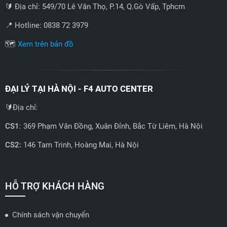
🔰 Địa chỉ: 549/70 Lê Văn Thọ, P.14, Q.Gò Vấp, Tphcm
📍 Hotline: 0838 72 3979
🗺️
Xem trên bản đồ
ĐẠI LÝ TẠI HÀ NỘI - F4 AUTO CENTER
🔰Địa chỉ:
Dán PPF nội thất giúp xe Suzuki giữ được giá trị tốt hơn
CS1
: 369 Phạm Văn Đồng, Xuân Đỉnh, Bắc Từ Liêm, Hà Nội
✅ Dán PPF hộp số, hộc đồ và taplo trước: Khu vực xung quanh
CS2:
146 Tam Trinh, Hoàng Mai, Hà Nội
hộp số và ngăn đựng đồ thường có bề mặt sơn đen bóng, dễ bị
📍 Hotline: 0858723888
trầy xước. Dán PPF bảo vệ những vị trí này là cần thiết để giữ
cho nội thất xe luôn sáng bóng.
🗺️
Xem trên bản đồ
HỖ TRỢ KHÁCH HÀNG
✅ Dán PPF chống xước bậc lên xuống: Bậc lên xuống là nơi dễ
xảy ra va chạm do ra vào xe liên tục. Dán PPF là giải pháp tối ưu
Chính sách vận chuyển
hiện nay, giúp bảo vệ bậc lên xuống khỏi trầy xước và duy trì vẻ