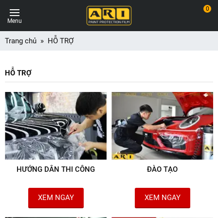
0
Menu
Trang chủ
HỖ TRỢ
HỖ TRỢ
HƯỚNG DẪN THI CÔNG
ĐÀO TẠO
XEM NGAY
XEM NGAY