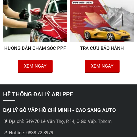
HƯỚNG DẪN CHĂM SÓC PPF
TRA CỨU BẢO HÀNH
XEM NGAY
XEM NGAY
HỆ THỐNG ĐẠI LÝ ARI PPF
ĐẠI LÝ GÒ VẤP HỒ CHÍ MINH - CAO SANG AUTO
🔰 Địa chỉ: 549/70 Lê Văn Thọ, P.14, Q.Gò Vấp, Tphcm
📍 Hotline: 0838 72 3979