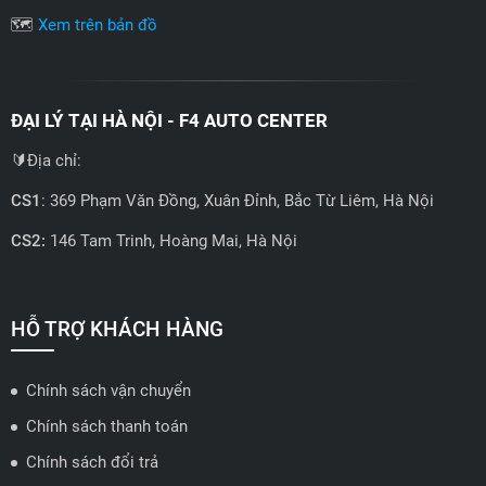
🗺️
Xem trên bản đồ
ĐẠI LÝ TẠI HÀ NỘI - F4 AUTO CENTER
🔰Địa chỉ:
CS1
: 369 Phạm Văn Đồng, Xuân Đỉnh, Bắc Từ Liêm, Hà Nội
CS2:
146 Tam Trinh, Hoàng Mai, Hà Nội
📍 Hotline: 0858723888
🗺️
Xem trên bản đồ
HỖ TRỢ KHÁCH HÀNG
Chính sách vận chuyển
ĐẠI LÝ QUẬN 2 HCM - HẢI TRIỀU AUTO
Chính sách thanh toán
🔰 Địa chỉ: 78-80 Vũ Tông Phan, P.An Phú, TP Thủ Đức, TP HCM
Chính sách đổi trả