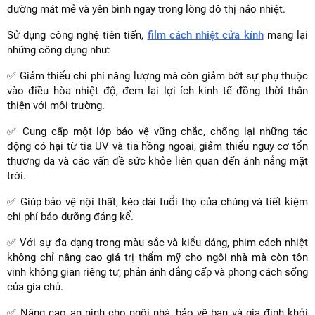
đường mát mẻ và yên bình ngay trong lòng đô thị náo nhiệt.
Sử dụng công nghệ tiên tiến,
film cách nhiệt cửa kính
mang lại
những công dụng như:
✅ Giảm thiểu chi phí năng lượng mà còn giảm bớt sự phụ thuộc
vào điều hòa nhiệt độ, đem lại lợi ích kinh tế đồng thời thân
thiện với môi trường.
✅ Cung cấp một lớp bảo vệ vững chắc, chống lại những tác
động có hại từ tia UV và tia hồng ngoại, giảm thiểu nguy cơ tổn
thương da và các vấn đề sức khỏe liên quan đến ánh nắng mặt
trời.
✅ Giúp bảo vệ nội thất, kéo dài tuổi thọ của chúng và tiết kiệm
chi phí bảo dưỡng đáng kể.
✅ Với sự đa dạng trong màu sắc và kiểu dáng, phim cách nhiệt
không chỉ nâng cao giá trị thẩm mỹ cho ngôi nhà mà còn tôn
vinh không gian riêng tư, phản ánh đẳng cấp và phong cách sống
của gia chủ.
✅ Nâng cao an ninh cho ngôi nhà, bảo vệ bạn và gia đình khỏi