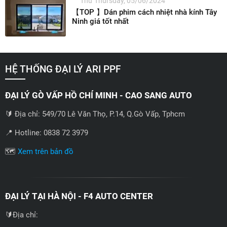
Thứ Thursday, 05/06/2024
【TOP 】Dán phim cách nhiệt nhà kính Tây
Ninh giá tốt nhất
HỆ THỐNG ĐẠI LÝ ARI PPF
ĐẠI LÝ GÒ VẤP HỒ CHÍ MINH - CAO SANG AUTO
🔰 Địa chỉ: 549/70 Lê Văn Thọ, P.14, Q.Gò Vấp, Tphcm
📍 Hotline: 0838 72 3979
🗺️
Xem trên bản đồ
ĐẠI LÝ TẠI HÀ NỘI - F4 AUTO CENTER
🔰Địa chỉ: