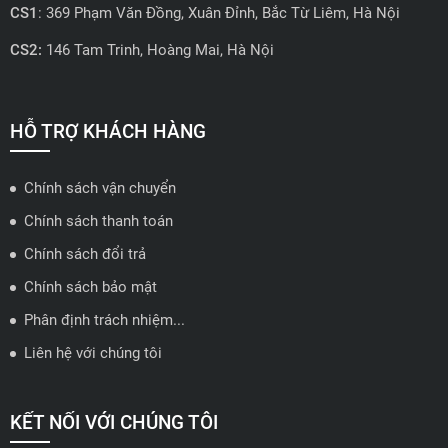
CS1
: 369 Phạm Văn Đồng, Xuân Đỉnh, Bắc Từ Liêm, Hà Nội
CS2:
146 Tam Trinh, Hoàng Mai, Hà Nội
📍 Hotline: 0858723888
🗺️
Xem trên bản đồ
HỖ TRỢ KHÁCH HÀNG
Chính sách vận chuyển
ĐẠI LÝ QUẬN 2 HCM - HẢI TRIỀU AUTO
Chính sách thanh toán
🔰 Địa chỉ: 78-80 Vũ Tông Phan, P.An Phú, TP Thủ Đức, TP HCM
Chính sách đổi trả
📍 Hotline: 0938584113
Chính sách bảo mật
Phân định trách nhiệm...
🗺️
Xem trên bản đồ
Liên hệ với chúng tôi
ĐẠI LÝ THỦ ĐỨC - TB AUTO
KẾT NỐI VỚI CHÚNG TÔI