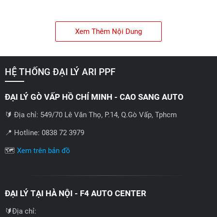
✅ Có thể làm nứt vỡ các đồ nội thất bằng thủy tinh, nhựa,...
Xem Thêm Nội Dung
✅ Làm giảm độ bền của các đồ nội thất, khiến chúng dễ bị
hỏng.
HỆ THỐNG ĐẠI LÝ ARI PPF
ĐẠI LÝ GÒ VẤP HỒ CHÍ MINH - CAO SANG AUTO
🔰 Địa chỉ: 549/70 Lê Văn Thọ, P.14, Q.Gò Vấp, Tphcm
📍 Hotline: 0838 72 3979
🗺️
Xem trên bản đồ
ĐẠI LÝ TẠI HÀ NỘI - F4 AUTO CENTER
Bảo vệ nội thất không bị xuống cấp bởi tia UV
🔰Địa chỉ: