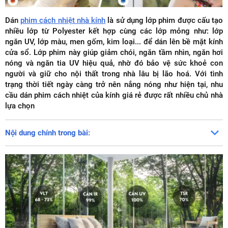
Dán
phim cách nhiệt nhà kính
là sử dụng lớp phim được cấu tạo
nhiều lớp từ Polyester kết hợp cùng các lớp mỏng như: lớp
ngăn UV, lớp màu, men gốm, kim loại... để dán lên bề mặt kính
cửa sổ. Lớp phim này giúp giảm chói, ngăn tầm nhìn, ngăn hơi
nóng và ngăn tia UV hiệu quả, nhờ đó bảo vệ sức khoẻ con
người và giữ cho nội thất trong nhà lâu bị lão hoá. Với tình
trạng thời tiết ngày càng trở nên nắng nóng như hiện tại, nhu
cầu dán phim cách nhiệt của kính giá rẻ được rất nhiều chủ nhà
lựa chọn
Nội dung chính trong bài: