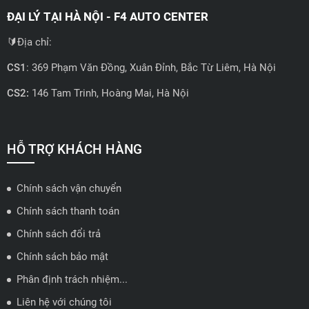
ĐẠI LÝ TẠI HÀ NỘI - F4 AUTO CENTER
🔰Địa chỉ:
CS1
: 369 Phạm Văn Đồng, Xuân Đỉnh, Bắc Từ Liêm, Hà Nội
CS2:
146 Tam Trinh, Hoàng Mai, Hà Nội
📍 Hotline: 0858723888
🗺️
Xem trên bản đồ
HỖ TRỢ KHÁCH HÀNG
Chính sách vận chuyển
ĐẠI LÝ QUẬN 2 HCM - HẢI TRIỀU AUTO
Chính sách thanh toán
🔰 Địa chỉ: 78-80 Vũ Tông Phan, P.An Phú, TP Thủ Đức, TP HCM
Chính sách đổi trả
📍 Hotline: 0938584113
Chính sách bảo mật
Phân định trách nhiệm...
🗺️
Xem trên bản đồ
Liên hệ với chúng tôi