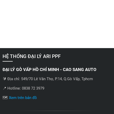
HỆ THỐNG ĐẠI LÝ ARI PPF
ĐẠI LÝ GÒ VẤP HỒ CHÍ MINH - CAO SANG AUTO
🔰 Địa chỉ: 549/70 Lê Văn Thọ, P.14, Q.Gò Vấp, Tphcm
📍 Hotline: 0838 72 3979
🗺️
Xem trên bản đồ