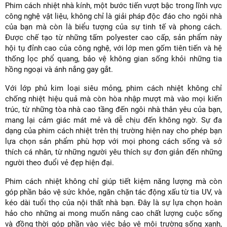
Phim cách nhiệt nhà kính, một bước tiến vượt bậc trong lĩnh vực
công nghệ vật liệu, không chỉ là giải pháp độc đáo cho ngôi nhà
của bạn mà còn là biểu tượng của sự tinh tế và phong cách.
Được chế tạo từ những tấm polyester cao cấp, sản phẩm này
hội tụ đỉnh cao của công nghệ, với lớp men gốm tiên tiến và hệ
thống lọc phổ quang, bảo vệ không gian sống khỏi những tia
hồng ngoại và ánh nắng gay gắt.
Với lớp phủ kim loại siêu mỏng, phim cách nhiệt không chỉ
chống nhiệt hiệu quả mà còn hòa nhập mượt mà vào mọi kiến
trúc, từ những tòa nhà cao tầng đến ngôi nhà thân yêu của bạn,
mang lại cảm giác mát mẻ và dễ chịu đến không ngờ. Sự đa
dạng của phim cách nhiệt trên thị trường hiện nay cho phép bạn
lựa chọn sản phẩm phù hợp với mọi phong cách sống và sở
thích cá nhân, từ những người yêu thích sự đơn giản đến những
người theo đuổi vẻ đẹp hiện đại.
Phim cách nhiệt không chỉ giúp tiết kiệm năng lượng mà còn
góp phần bảo vệ sức khỏe, ngăn chặn tác động xấu từ tia UV, và
kéo dài tuổi thọ của nội thất nhà bạn. Đây là sự lựa chọn hoàn
hảo cho những ai mong muốn nâng cao chất lượng cuộc sống
và đồng thời góp phần vào việc bảo vệ môi trường sống xanh,