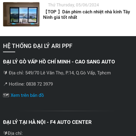
Thứ Thursday, 05/06/2024
【TOP 】Dán phim cách nhiệt nhà kính Tây
Ninh giá tốt nhất
HỆ THỐNG ĐẠI LÝ ARI PPF
ĐẠI LÝ GÒ VẤP HỒ CHÍ MINH - CAO SANG AUTO
🔰 Địa chỉ: 549/70 Lê Văn Thọ, P.14, Q.Gò Vấp, Tphcm
📍 Hotline: 0838 72 3979
🗺️
Xem trên bản đồ
ĐẠI LÝ TẠI HÀ NỘI - F4 AUTO CENTER
🔰Địa chỉ: