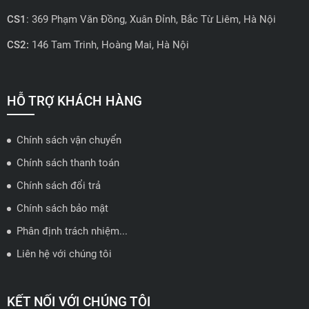
CS1
: 369 Phạm Văn Đồng, Xuân Đỉnh, Bắc Từ Liêm, Hà Nội
CS2:
146 Tam Trinh, Hoàng Mai, Hà Nội
📍 Hotline: 0858723888
🗺️
Xem trên bản đồ
HỖ TRỢ KHÁCH HÀNG
Chính sách vận chuyển
ĐẠI LÝ QUẬN 2 HCM - HẢI TRIỀU AUTO
Chính sách thanh toán
🔰 Địa chỉ: 78-80 Vũ Tông Phan, P.An Phú, TP Thủ Đức, TP HCM
Chính sách đổi trả
📍 Hotline: 0938584113
Chính sách bảo mật
Phân định trách nhiệm...
🗺️
Xem trên bản đồ
Liên hệ với chúng tôi
ĐẠI LÝ THỦ ĐỨC - TB AUTO
KẾT NỐI VỚI CHÚNG TÔI