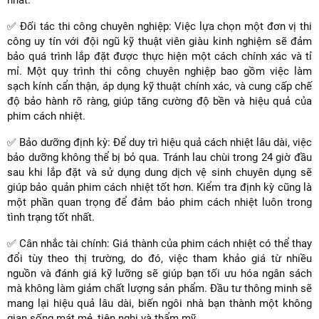
✅ Đối tác thi công chuyên nghiệp: Việc lựa chọn một đơn vị thi
công uy tín với đội ngũ kỹ thuật viên giàu kinh nghiệm sẽ đảm
bảo quá trình lắp đặt được thực hiện một cách chính xác và tỉ
mỉ. Một quy trình thi công chuyên nghiệp bao gồm việc làm
sạch kính cẩn thận, áp dụng kỹ thuật chính xác, và cung cấp chế
độ bảo hành rõ ràng, giúp tăng cường độ bền và hiệu quả của
phim cách nhiệt.
✅ Bảo dưỡng định kỳ: Để duy trì hiệu quả cách nhiệt lâu dài, việc
bảo dưỡng không thể bị bỏ qua. Tránh lau chùi trong 24 giờ đầu
sau khi lắp đặt và sử dụng dung dịch vệ sinh chuyên dụng sẽ
giúp bảo quản phim cách nhiệt tốt hơn. Kiểm tra định kỳ cũng là
một phần quan trọng để đảm bảo phim cách nhiệt luôn trong
tình trạng tốt nhất.
✅ Cân nhắc tài chính: Giá thành của phim cách nhiệt có thể thay
đổi tùy theo thị trường, do đó, việc tham khảo giá từ nhiều
nguồn và đánh giá kỹ lưỡng sẽ giúp bạn tối ưu hóa ngân sách
mà không làm giảm chất lượng sản phẩm. Đầu tư thông minh sẽ
mang lại hiệu quả lâu dài, biến ngôi nhà bạn thành một không
gian sống mát mẻ, tiện nghi và thẩm mỹ.