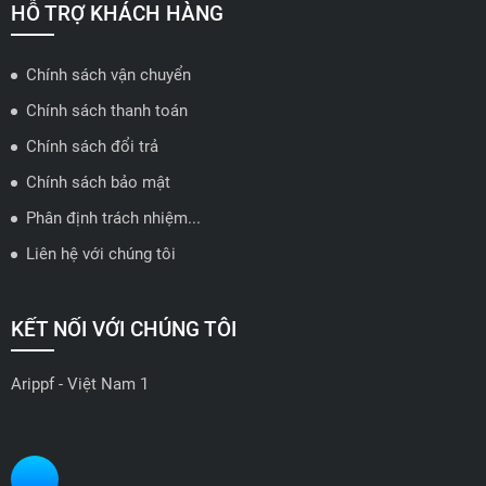
🗺️
Xem trên bản đồ
HỖ TRỢ KHÁCH HÀNG
Chính sách vận chuyển
ĐẠI LÝ QUẬN 2 HCM - HẢI TRIỀU AUTO
Chính sách thanh toán
🔰 Địa chỉ: 78-80 Vũ Tông Phan, P.An Phú, TP Thủ Đức, TP HCM
Chính sách đổi trả
📍 Hotline: 0938584113
Chính sách bảo mật
Phân định trách nhiệm...
🗺️
Xem trên bản đồ
Liên hệ với chúng tôi
ĐẠI LÝ THỦ ĐỨC - TB AUTO
KẾT NỐI VỚI CHÚNG TÔI
🔰 Địa chỉ: 482 Đ. Lê Văn Việt, Tăng Nhơn Phú A, Thủ Đức,
Thành phố Hồ Chí Minh
Arippf - Việt Nam 1
📍 Hotline: 0927 862 222
🗺️
Xem trên bản đồ