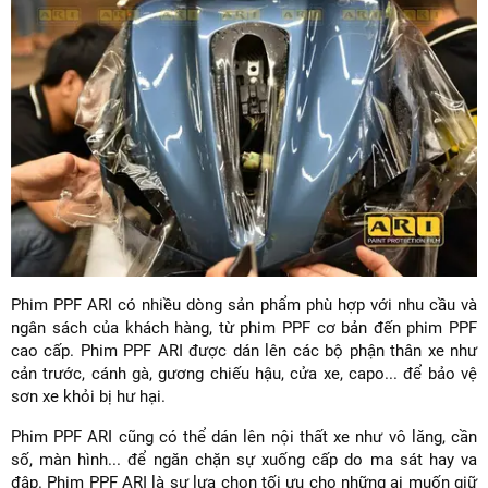
Phim PPF ARI có nhiều dòng sản phẩm phù hợp với nhu cầu và
ngân sách của khách hàng, từ phim PPF cơ bản đến phim PPF
cao cấp. Phim PPF ARI được dán lên các bộ phận thân xe như
cản trước, cánh gà, gương chiếu hậu, cửa xe, capo... để bảo vệ
sơn xe khỏi bị hư hại.
Phim PPF ARI cũng có thể dán lên nội thất xe như vô lăng, cần
số, màn hình... để ngăn chặn sự xuống cấp do ma sát hay va
đập. Phim PPF ARI là sự lựa chọn tối ưu cho những ai muốn giữ