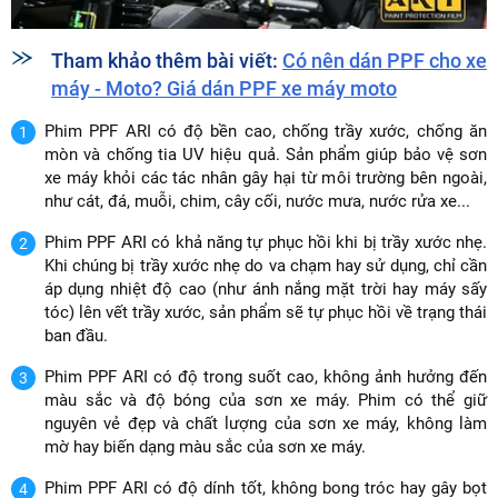
Tham khảo thêm bài viết:
Có nên dán PPF cho xe
máy - Moto? Giá dán PPF xe máy moto
Phim PPF ARI có độ bền cao, chống trầy xước, chống ăn
mòn và chống tia UV hiệu quả. Sản phẩm giúp bảo vệ sơn
xe máy khỏi các tác nhân gây hại từ môi trường bên ngoài,
như cát, đá, muỗi, chim, cây cối, nước mưa, nước rửa xe...
Phim PPF ARI có khả năng tự phục hồi khi bị trầy xước nhẹ.
Khi chúng bị trầy xước nhẹ do va chạm hay sử dụng, chỉ cần
áp dụng nhiệt độ cao (như ánh nắng mặt trời hay máy sấy
tóc) lên vết trầy xước, sản phẩm sẽ tự phục hồi về trạng thái
ban đầu.
Phim PPF ARI có độ trong suốt cao, không ảnh hưởng đến
màu sắc và độ bóng của sơn xe máy. Phim có thể giữ
nguyên vẻ đẹp và chất lượng của sơn xe máy, không làm
mờ hay biến dạng màu sắc của sơn xe máy.
Phim PPF ARI có độ dính tốt, không bong tróc hay gây bọt