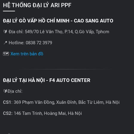
HỆ THỐNG ĐẠI LÝ ARI PPF
ĐẠI LÝ GÒ VẤP HỒ CHÍ MINH - CAO SANG AUTO
🔰 Địa chỉ: 549/70 Lê Văn Thọ, P.14, Q.Gò Vấp, Tphcm
📍 Hotline: 0838 72 3979
🗺️
Xem trên bản đồ
ĐẠI LÝ TẠI HÀ NỘI - F4 AUTO CENTER
🔰Địa chỉ:
CS1
: 369 Phạm Văn Đồng, Xuân Đỉnh, Bắc Từ Liêm, Hà Nội
CS2:
146 Tam Trinh, Hoàng Mai, Hà Nội
📍 Hotline: 0858723888