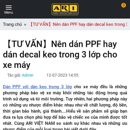
0
Menu
Trang chủ
【TƯ VẤN】Nên dán PPF hay dán decal keo trong 3 
【TƯ VẤN】Nên dán PPF hay
dán decal keo trong 3 lớp cho
xe máy
Tác giả:
Admin
12-07-2023 14:55
Dán PPF với dán keo trong 3 lớp
cho xe máy đều là những
phương pháp bảo vệ xe máy khỏi những tác động trong quá
trình sử dụng và từ môi trường. Tuy nhiên, hai phương pháp này
có những ưu nhược điểm khác nhau như về chất lượng, độ bền,
thời gian bảo hành, giá thành....Hiểu về sản phảm sẽ giúp bạn
đưa ra lựa chọn phù hợp để bảo vệ chiếc xe của mình được tốt
nhát. Cùng ARI VIỆT NAM so sánh sự khác nhau và những ưu
nhược điểm của mỗi loại trong bài viết dưới đây