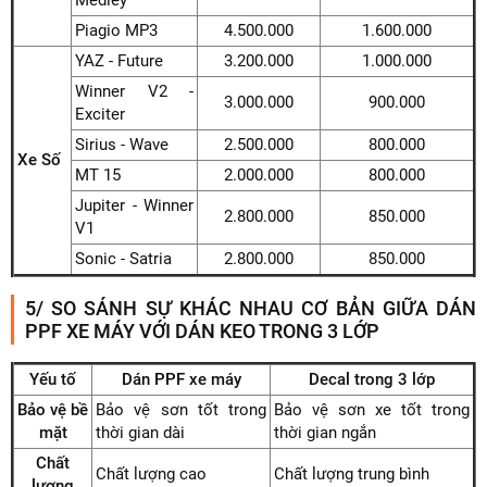
Piagio MP3
4.500.000
1.600.000
YAZ - Future
3.200.000
1.000.000
Winner V2 -
3.000.000
900.000
Exciter
Sirius - Wave
2.500.000
800.000
Xe Số
MT 15
2.000.000
800.000
Jupiter - Winner
2.800.000
850.000
V1
Sonic - Satria
2.800.000
850.000
5/ SO SÁNH SỰ KHÁC NHAU CƠ BẢN GIỮA DÁN
PPF XE MÁY VỚI DÁN KEO TRONG 3 LỚP
Yếu tố
Dán PPF xe máy
Decal trong 3 lớp
Bảo vệ bề
Bảo vệ sơn tốt trong
Bảo vệ sơn xe tốt trong
mặt
thời gian dài
thời gian ngắn
Chất
Chất lượng cao
Chất lượng trung bình
lượng