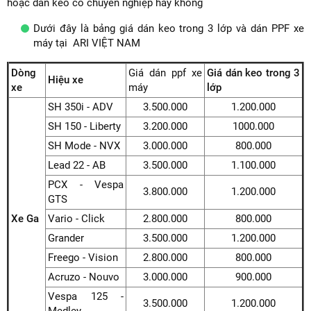
hoặc dán keo có chuyên nghiệp hay không
Dưới đây là bảng giá dán keo trong 3 lớp và dán PPF xe
máy tại ARI VIỆT NAM
Dòng
Giá dán ppf xe
Giá dán keo trong 3
Hiệu xe
xe
máy
lớp
SH 350i - ADV
3.500.000
1.200.000
SH 150 - Liberty
3.200.000
1000.000
SH Mode - NVX
3.000.000
800.000
Lead 22 - AB
3.500.000
1.100.000
PCX - Vespa
3.800.000
1.200.000
GTS
Xe Ga
Vario - Click
2.800.000
800.000
Grander
3.500.000
1.200.000
Freego - Vision
2.800.000
800.000
Acruzo - Nouvo
3.000.000
900.000
Vespa 125 -
3.500.000
1.200.000
Medley