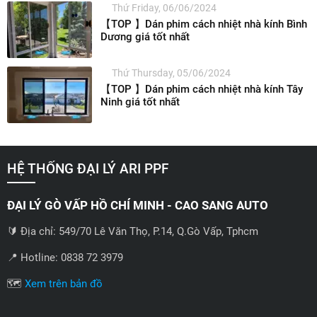
Thứ Friday, 06/06/2024
【TOP 】Dán phim cách nhiệt nhà kính Bình
Dương giá tốt nhất
Thứ Thursday, 05/06/2024
【TOP 】Dán phim cách nhiệt nhà kính Tây
Ninh giá tốt nhất
HỆ THỐNG ĐẠI LÝ ARI PPF
ĐẠI LÝ GÒ VẤP HỒ CHÍ MINH - CAO SANG AUTO
🔰 Địa chỉ: 549/70 Lê Văn Thọ, P.14, Q.Gò Vấp, Tphcm
📍 Hotline: 0838 72 3979
🗺️
Xem trên bản đồ