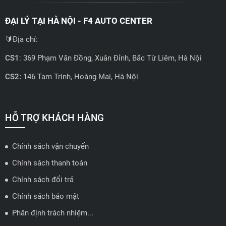
ĐẠI LÝ TẠI HÀ NỘI - F4 AUTO CENTER
🔰Địa chỉ:
CS1
: 369 Phạm Văn Đồng, Xuân Đỉnh, Bắc Từ Liêm, Hà Nội
CS2:
146 Tam Trinh, Hoàng Mai, Hà Nội
📍 Hotline: 0858723888
🗺️
Xem trên bản đồ
HỖ TRỢ KHÁCH HÀNG
Chính sách vận chuyển
ĐẠI LÝ QUẬN 2 HCM - HẢI TRIỀU AUTO
Chính sách thanh toán
🔰 Địa chỉ: 78-80 Vũ Tông Phan, P.An Phú, TP Thủ Đức, TP HCM
Chính sách đổi trả
📍 Hotline: 0938584113
Chính sách bảo mật
Phân định trách nhiệm...
🗺️
Xem trên bản đồ