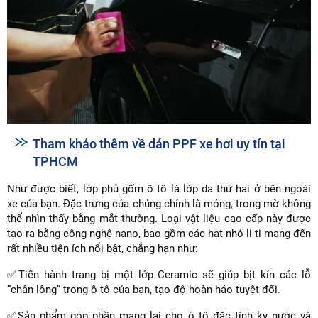
Tham khảo thêm về dán PPF xe hơi uy tín tại
TPHCM
Như được biết, lớp phủ gốm ô tô là lớp da thứ hai ở bên ngoài
xe của bạn. Đặc trưng của chúng chính là mỏng, trong mờ không
thể nhìn thấy bằng mắt thường. Loại vật liệu cao cấp này được
tạo ra bằng công nghệ nano, bao gồm các hạt nhỏ li ti mang đến
rất nhiều tiện ích nổi bật, chẳng hạn như:
✅Tiến hành trang bị một lớp Ceramic sẽ giúp bịt kín các lỗ
“chân lông” trong ô tô của bạn, tạo độ hoàn hảo tuyệt đối.
✅Sản phẩm góp phần mang lại cho ô tô đặc tính kỵ nước và