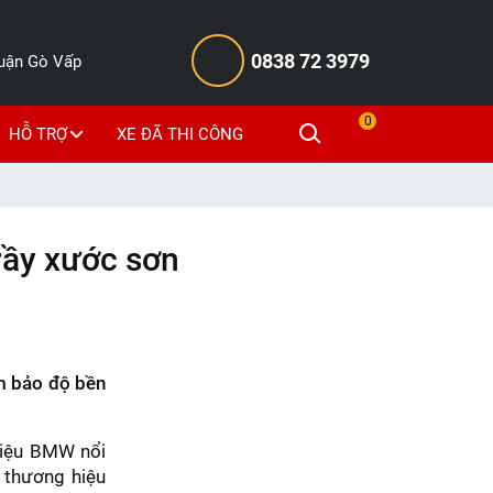
0838 72 3979
Quận Gò Vấp
0
HỖ TRỢ
XE ĐÃ THI CÔNG
ầy xước sơn
ảm bảo độ bền
hiệu BMW nổi
 thương hiệu