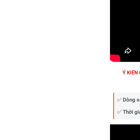
Ý KIẾN
✅ Dòng s
✅ Thời gi