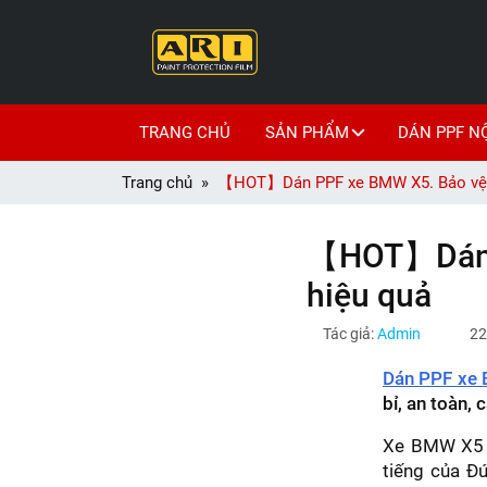
TRANG CHỦ
SẢN PHẨM
DÁN PPF N
Trang chủ
【HOT】Dán PPF xe BMW X5. Bảo vệ c
【HOT】Dán P
hiệu quả
Tác giả:
Admin
22
Dán PPF xe
bỉ, an toàn,
Xe BMW X5 l
tiếng của Đứ