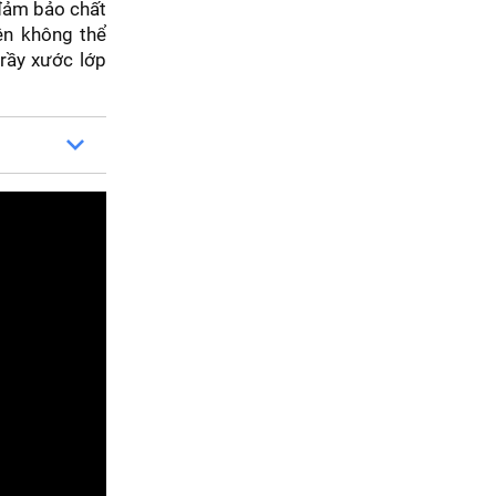
 đảm bảo chất
ện không thể
rầy xước lớp