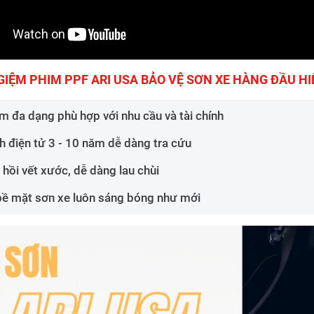
GIỆM PHIM PPF ARI USA BẢO VỆ SƠN XE HÀNG ĐẦU H
m đa dạng phù hợp với nhu cầu và tài chính
h điện tử 3 - 10 năm dễ dàng tra cứu
 hồi vết xước, dễ dàng lau chùi
bề mặt sơn xe luôn sáng bóng như mới