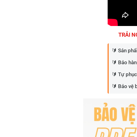
TRẢI N
🔰 Sản phẩ
🔰 Bảo hàn
🔰 Tự phục
🔰 Bảo vệ 