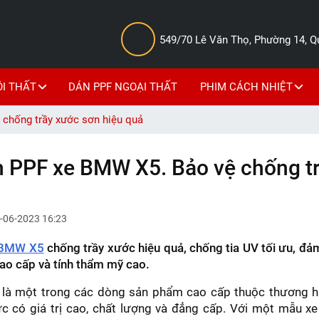
549/70 Lê Văn Thọ, Phường 14, 
ỘI THẤT
DÁN PPF NGOẠI THẤT
PHIM CÁCH NHIỆT
hống trầy xước sơn hiệu quả
PF xe BMW X5. Bảo vệ chống tr
-06-2023 16:23
 BMW X5
chống trầy xước hiệu quả, chống tia UV tối ưu, đ
 cao cấp và tính thẩm mỹ cao.
à một trong các dòng sản phẩm cao cấp thuộc thương 
c có giá trị cao, chất lượng và đẳng cấp. Với một mẫu xe