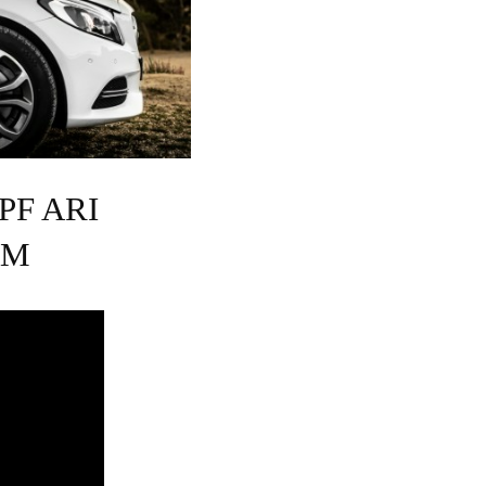
PF ARI
AM