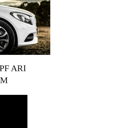
PF ARI
AM