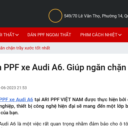
549/70 Lê Văn Thọ, Phường 14, 
ỘI THẤT
DÁN PPF NGOẠI THẤT
PHIM CÁCH NHIỆT
 chặn trầy xước tốt nhất
PF xe Audi A6. Giúp ngăn chặn 
-06-2023 21:53
PPF xe Audi A6
tại ARI PPF VIỆT NAM được thực hiện bởi 
nghiệp, thiết bị công nghệ hiện đại sẽ mang đến một lớp 
 của bạn.
Audi A6 là một việc rất quan trọng nhằm đảm bảo cho ô tô