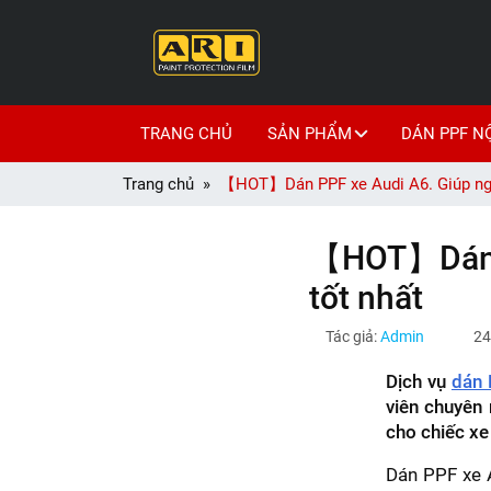
TRANG CHỦ
SẢN PHẨM
DÁN PPF N
Trang chủ
【HOT】Dán PPF xe Audi A6. Giúp ngăn
【HOT】Dán P
tốt nhất
Tác giả:
Admin
24
Dịch vụ
dán 
viên chuyên 
cho chiếc xe
Dán PPF xe 