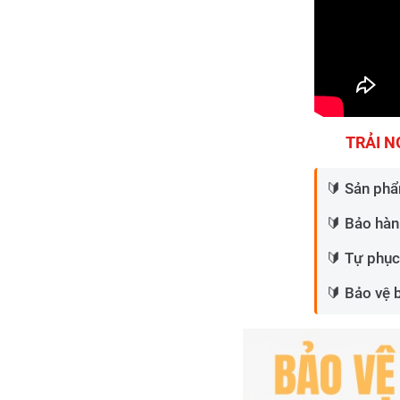
TRẢI N
🔰 Sản phẩ
🔰 Bảo hàn
🔰 Tự phục
🔰 Bảo vệ 