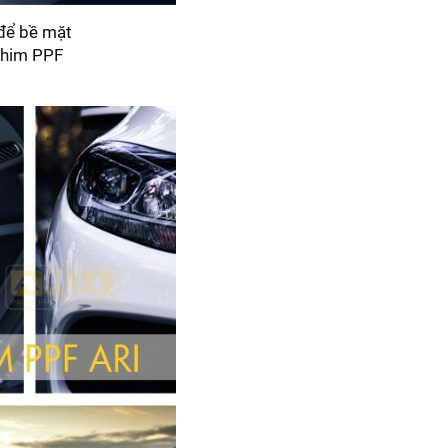
 để bề mặt
 phim PPF