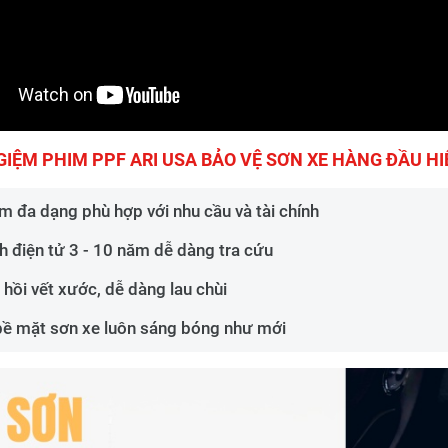
GIỆM PHIM PPF ARI USA BẢO VỆ SƠN XE HÀNG ĐẦU H
m đa dạng phù hợp với nhu cầu và tài chính
h điện tử 3 - 10 năm dễ dàng tra cứu
 hồi vết xước, dễ dàng lau chùi
bề mặt sơn xe luôn sáng bóng như mới