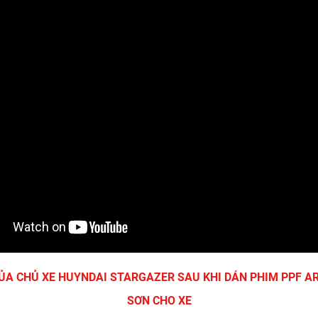
CỦA CHỦ XE HUYNDAI STARGAZER SAU KHI DÁN PHIM PPF AR
SƠN CHO XE