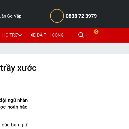
0838 72 3979
Quận Gò Vấp
0
HỖ TRỢ
XE ĐÃ THI CÔNG
trầy xước
đội ngũ nhân
bọc hoàn hảo
 của bạn giữ