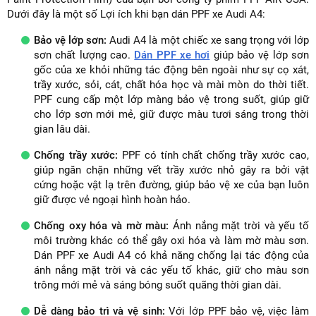
Dưới đây là một số Lợi ích khi bạn dán PPF xe Audi A4:
Bảo vệ lớp sơn:
Audi A4 là một chiếc xe sang trọng với lớp
sơn chất lượng cao.
Dán PPF xe hơi
giúp bảo vệ lớp sơn
gốc của xe khỏi những tác động bên ngoài như sự cọ xát,
trầy xước, sỏi, cát, chất hóa học và mài mòn do thời tiết.
PPF cung cấp một lớp màng bảo vệ trong suốt, giúp giữ
cho lớp sơn mới mẻ, giữ được màu tươi sáng trong thời
gian lâu dài.
Chống trầy xước:
PPF có tính chất chống trầy xước cao,
giúp ngăn chặn những vết trầy xước nhỏ gây ra bởi vật
cứng hoặc vật lạ trên đường, giúp bảo vệ xe của bạn luôn
giữ được vẻ ngoại hình hoàn hảo.
Chống oxy hóa và mờ màu:
Ánh nắng mặt trời và yếu tố
môi trường khác có thể gây oxi hóa và làm mờ màu sơn.
Dán PPF xe Audi A4 có khả năng chống lại tác động của
ánh nắng mặt trời và các yếu tố khác, giữ cho màu sơn
trông mới mẻ và sáng bóng suốt quãng thời gian dài.
Dễ dàng bảo trì và vệ sinh:
Với lớp PPF bảo vệ, việc làm