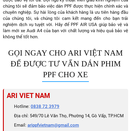
được bảo vệ tối đa. Đội ngũ kỹ thuật viên giàu kinh nghiệm của
chúng tôi sẽ đảm bảo việc dán PPF được thực hiện chính xác và
chuyên nghiệp. Sự hài lòng của khách hàng là ưu tiên hàng đầu
của chúng tôi, và chúng tôi cam kết mang đến cho bạn trải
nghiệm dịch vụ tuyệt vời. Hãy để PPF AIR USA giúp bảo vệ và
làm mới xe Audi A4 của bạn với chất lượng và hiệu quả bảo vệ
không thể tốt hơn.
GỌI NGAY CHO ARI VIỆT NAM
ĐỂ ĐƯỢC TƯ VẤN DÁN PHIM
PPF CHO XE
ARI VIET NAM
Hotline:
0838 72 3979
Địa chỉ: 549/70 Lê Văn Thọ, Phường 14, Gò Vấp, TP.HCM
Email:
arippfvietnam@gmail.com