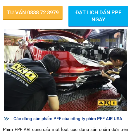
TƯ VẤN 0838 72 3979
ĐẶT LỊCH DÁN PPF
NGAY
Các dòng sản phẩm PFF của công ty phim PFF AIR USA
Phim PPF ARI cung cấp một loạt các dòng sản phẩm dựa trên