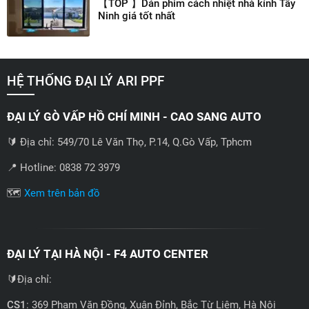
【TOP 】Dán phim cách nhiệt nhà kính Tây
Ninh giá tốt nhất
HỆ THỐNG ĐẠI LÝ ARI PPF
ĐẠI LÝ GÒ VẤP HỒ CHÍ MINH - CAO SANG AUTO
🔰 Địa chỉ: 549/70 Lê Văn Thọ, P.14, Q.Gò Vấp, Tphcm
📍 Hotline: 0838 72 3979
🗺️
Xem trên bản đồ
ĐẠI LÝ TẠI HÀ NỘI - F4 AUTO CENTER
🔰Địa chỉ:
CS1
: 369 Phạm Văn Đồng, Xuân Đỉnh, Bắc Từ Liêm, Hà Nội