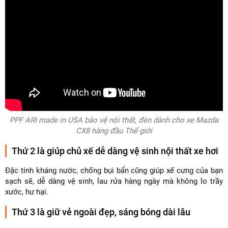
PPF ARI made in USA bảo vệ nội thất, đèn dành cho xe Mazda
CX8 hàng đầu Thế giới
Thứ 2 là giúp chủ xế dễ dàng vệ sinh nội thất xe hơi
Đặc tính kháng nước, chống bụi bẩn cũng giúp xế cưng của bạn
sạch sẽ, dễ dàng vệ sinh, lau rửa hàng ngày mà không lo trầy
xước, hư hại.
Thứ 3 là giữ vẻ ngoài đẹp, sáng bóng dài lâu