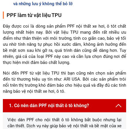
và những lưu ý không thể bỏ lỡ
PPF làm từ vật liệu TPU
Đây được coi là dòng sản phẩm PPF nội thất xe hơi, ô tôt chất
lượng nhất hiện nay. Bởi vật liệu TPU mang đến rất nhiều ưu
điểm như thân thiện với môi trường, tính co giãn cao, bảo vệ tối
ưu nhờ tính năng tự phục hồi xước dăm, không ảnh hưởng đến
bề mặt sơn sau khi gỡ ra, quá trình dán cũng dễ dàng hơn. Tuy
nhiên, giá cả của loại PPF này cao và cần lựa chọn đúng nơi để
thực hiện mới đảm bảo chất lượng.
Nói đến PPF từ vật liệu TPU thì bạn cũng nên chọn sản phẩm
đến từ thương hiệu uy tín như: ARI USA. Bởi các sản phẩm trôi
nổi trên thị trường khó đảm bảo cho hiệu quả và đầy đủ các tính
năng bảo vệ nội thất xe hơi, ô tô.
1. Có nên dán PPF nội thất ô tô không?
Việc dán PPF cho nội thất ô tô không bắt buộc nhưng lại
cần thiết. Dịch vụ này giúp bảo vệ nội thất và bề mặt của xe