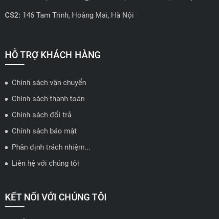
CS2:
146 Tam Trinh, Hoàng Mai, Hà Nội
📍 Hotline: 0858723888
🗺️
Xem trên bản đồ
HỖ TRỢ KHÁCH HÀNG
Chính sách vận chuyển
ĐẠI LÝ QUẬN 2 HCM - HẢI TRIỀU AUTO
Chính sách thanh toán
🔰 Địa chỉ: 78-80 Vũ Tông Phan, P.An Phú, TP Thủ Đức, TP HCM
Chính sách đổi trả
📍 Hotline: 0938584113
Chính sách bảo mật
Phân định trách nhiệm...
🗺️
Xem trên bản đồ
Liên hệ với chúng tôi
ĐẠI LÝ THỦ ĐỨC - TB AUTO
KẾT NỐI VỚI CHÚNG TÔI
🔰 Địa chỉ: 482 Đ. Lê Văn Việt, Tăng Nhơn Phú A, Thủ Đức,