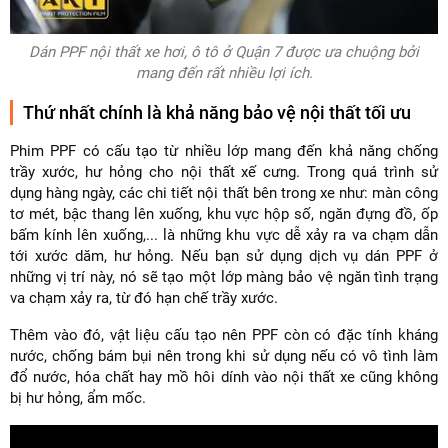
Dán PPF nội thất xe hơi, ô tô ở Quận 7 được ưa chuộng bởi
mang đến rất nhiều lợi ích.
Thứ nhất chính là khả năng bảo vệ nội thất tối ưu
Phim PPF có cấu tạo từ nhiều lớp mang đến khả năng chống
trầy xước, hư hỏng cho nội thất xế cưng. Trong quá trình sử
dụng hàng ngày, các chi tiết nội thất bên trong xe như: màn công
tơ mét, bậc thang lên xuống, khu vực hộp số, ngăn đựng đồ, ốp
bấm kính lên xuống,... là những khu vực dễ xảy ra va chạm dẫn
tới xước dăm, hư hỏng. Nếu bạn sử dụng dịch vụ dán PPF ở
những vị trí này, nó sẽ tạo một lớp màng bảo vệ ngăn tình trạng
va chạm xảy ra, từ đó hạn chế trầy xước.
Thêm vào đó, vật liệu cấu tạo nên PPF còn có đặc tính kháng
nước, chống bám bụi nên trong khi sử dụng nếu có vô tình làm
đổ nước, hóa chất hay mồ hôi dính vào nội thất xe cũng không
bị hư hỏng, ẩm mốc.