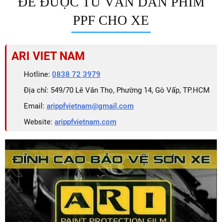
ĐỂ ĐƯỢC TƯ VẤN DÁN PHIM
PPF CHO XE
ARI VIET NAM
Hotline:
0838 72 3979
Địa chỉ: 549/70 Lê Văn Thọ, Phường 14, Gò Vấp, TP.HCM
Email:
arippfvietnam@gmail.com
Website:
arippfvietnam.com