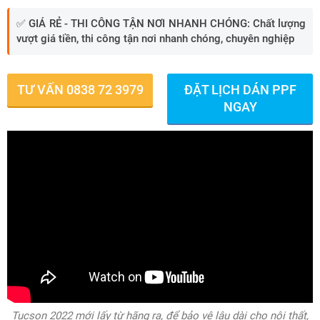
✅
GIÁ RẺ - THI CÔNG TẬN NƠI NHANH CHÓNG:
Chất lượng
vượt giá tiền, thi công tận nơi nhanh chóng, chuyên nghiệp
TƯ VẤN 0838 72 3979
ĐẶT LỊCH DÁN PPF
NGAY
Tucson 2022 mới lấy từ hãng ra, để bảo vệ lâu dài cho nội thất,