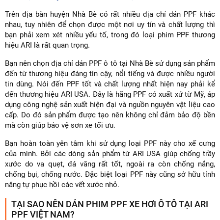
Trên địa bàn huyện Nhà Bè có rất nhiều địa chỉ dán PPF khác
nhau, tuy nhiên để chọn được một nơi uy tín và chất lượng thì
bạn phải xem xét nhiều yếu tố, trong đó loại phim PPF thương
hiệu ARI là rất quan trọng.
Bạn nên chọn địa chỉ dán PPF ô tô tại Nhà Bè sử dụng sản phẩm
đến từ thương hiệu đáng tin cậy, nổi tiếng và được nhiều người
tin dùng. Nói đến PPF tốt và chất lượng nhất hiện nay phải kể
đến thương hiệu ARI USA. Đây là hãng PPF có xuất xứ từ Mỹ, áp
dụng công nghệ sản xuất hiện đại và nguồn nguyên vật liệu cao
cấp. Do đó sản phẩm được tạo nên không chỉ đảm bảo độ bền
mà còn giúp bảo vệ sơn xe tối ưu.
Bạn hoàn toàn yên tâm khi sử dụng loại PPF này cho xế cưng
của mình. Bởi các dòng sản phẩm từ ARI USA giúp chống trầy
xước do va quẹt, đá văng rất tốt, ngoài ra còn chống nắng,
chống bụi, chống nước. Đặc biệt loại PPF này cũng sở hữu tính
năng tự phục hồi các vết xước nhỏ.
TẠI SAO NÊN DÁN PHIM PPF XE HƠI Ô TÔ TẠI ARI
PPF VIỆT NAM?