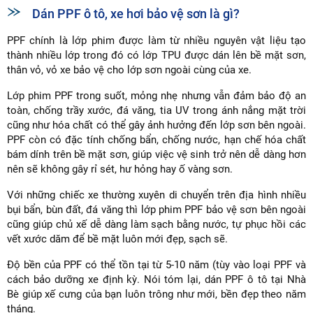
Dán PPF ô tô, xe hơi bảo vệ sơn là gì?
PPF chính là lớp phim được làm từ nhiều nguyên vật liệu tạo
thành nhiều lớp trong đó có lớp TPU được dán lên bề mặt sơn,
thân vỏ, vỏ xe bảo vệ cho lớp sơn ngoài cùng của xe.
Lớp phim PPF trong suốt, mỏng nhẹ nhưng vẫn đảm bảo độ an
toàn, chống trầy xước, đá văng, tia UV trong ánh nắng mặt trời
cũng như hóa chất có thể gây ảnh hưởng đến lớp sơn bên ngoài.
PPF còn có đặc tính chống bẩn, chống nước, hạn chế hóa chất
bám dính trên bề mặt sơn, giúp việc vệ sinh trở nên dễ dàng hơn
nên sẽ không gây rỉ sét, hư hỏng hay ố vàng sơn.
Với những chiếc xe thường xuyên di chuyển trên địa hình nhiều
bụi bẩn, bùn đất, đá văng thì lớp phim PPF bảo vệ sơn bên ngoài
cũng giúp chủ xế dễ dàng làm sạch bằng nước, tự phục hồi các
vết xước dăm để bề mặt luôn mới đẹp, sạch sẽ.
Độ bền của PPF có thể tồn tại từ 5-10 năm (tùy vào loại PPF và
cách bảo dưỡng xe định kỳ. Nói tóm lại, dán PPF ô tô tại Nhà
Bè giúp xế cưng của bạn luôn trông như mới, bền đẹp theo năm
tháng.