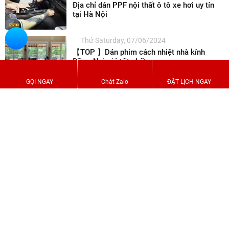
Địa chỉ dán PPF nội thất ô tô xe hơi uy tín
tại Hà Nội
Thứ Saturday, 07/06/2024
【TOP 】Dán phim cách nhiệt nhà kính
Đồng Nai giá tốt nhất
GỌI NGAY
Chát Zalo
ĐẶT LỊCH NGAY
Thứ Friday, 06/06/2024
【TOP 】Dán phim cách nhiệt nhà kính Bình
Dương giá tốt nhất
Thứ Thursday, 05/06/2024
【TOP 】Dán phim cách nhiệt nhà kính Tây
Ninh giá tốt nhất
HỆ THỐNG ĐẠI LÝ ARI PPF