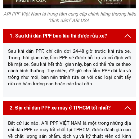
ARI PPF Việt Nam là trung tâm cung cấp chính hãng thương hiệu
“đình đám” ARI USA.
1. Sau khi dán PPF bao lâu thì được rửa xe?
Sau khi dán PPF, chỉ cần đợi 24-48 giờ trước khi rửa xe.
Trong thời gian này, film PPF sẽ được hỗ trợ và cố định với
bề mặt xe. Sau khi hết thời gian này, bạn có thể rửa xe theo
cách bình thường. Tuy nhiên, để giữ cho film PPF dài lâu và
trông như mới, bạn nên tránh rửa xe với các loại chất tẩy
rửa có hàm lượng cao hoặc các loại cồn.
2. Địa chỉ dán PPF xe máy ở TPHCM tốt nhất?
Bất cứ lúc nào. ARI PPF VIỆT NAM là một trong những địa
chỉ dán PPF xe máy tốt nhất tại TPHCM, được đánh giá cao
về chất lượng sản phẩm, dịch vụ và kỹ thuật viên có kinh