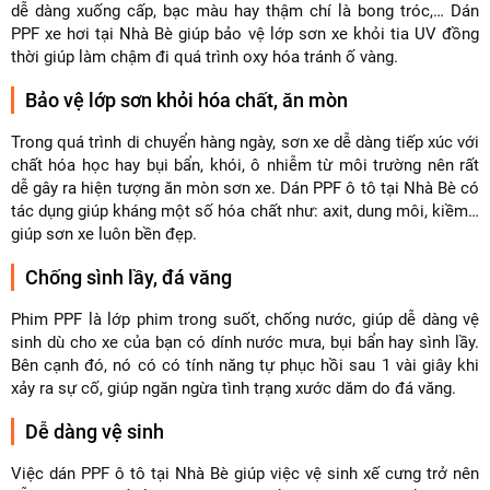
dễ dàng xuống cấp, bạc màu hay thậm chí là bong tróc,… Dán
PPF xe hơi tại Nhà Bè giúp bảo vệ lớp sơn xe khỏi tia UV đồng
thời giúp làm chậm đi quá trình oxy hóa tránh ố vàng.
Bảo vệ lớp sơn khỏi hóa chất, ăn mòn
Trong quá trình di chuyển hàng ngày, sơn xe dễ dàng tiếp xúc với
chất hóa học hay bụi bẩn, khói, ô nhiễm từ môi trường nên rất
dễ gây ra hiện tượng ăn mòn sơn xe. Dán PPF ô tô tại Nhà Bè có
tác dụng giúp kháng một số hóa chất như: axit, dung môi, kiềm…
giúp sơn xe luôn bền đẹp.
Chống sình lầy, đá văng
Phim PPF là lớp phim trong suốt, chống nước, giúp dễ dàng vệ
sinh dù cho xe của bạn có dính nước mưa, bụi bẩn hay sình lầy.
Bên cạnh đó, nó có có tính năng tự phục hồi sau 1 vài giây khi
xảy ra sự cố, giúp ngăn ngừa tình trạng xước dăm do đá văng.
Dễ dàng vệ sinh
Việc dán PPF ô tô tại Nhà Bè giúp việc vệ sinh xế cưng trở nên