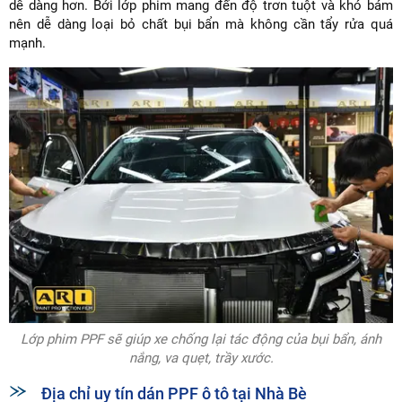
dễ dàng hơn. Bởi lớp phim mang đến độ trơn tuột và khó bám
nên dễ dàng loại bỏ chất bụi bẩn mà không cần tẩy rửa quá
mạnh.
Lớp phim PPF sẽ giúp xe chống lại tác động của bụi bẩn, ánh
nắng, va quẹt, trầy xước.
Địa chỉ uy tín dán PPF ô tô tại Nhà Bè