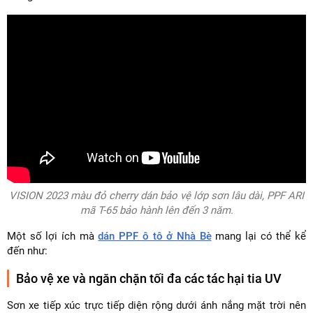
VISION 2023 màu đỏ cherry dán bảo vệ lớp sơn lâu dài, PPF ARI
mã T-65 bảo hành lên đến 3 năm.
Một số lợi ích mà
dán PPF ô tô ở Nhà Bè
mang lại có thể kể
đến như:
Bảo vệ xe và ngăn chặn tối đa các tác hại tia UV
Sơn xe tiếp xúc trực tiếp diện rộng dưới ánh nắng mặt trời nên