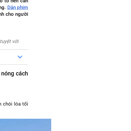
ô tô nên cần
ợng.
Dán phim
ành cho người
tuyệt vời
g nóng cách
chói lóa tối