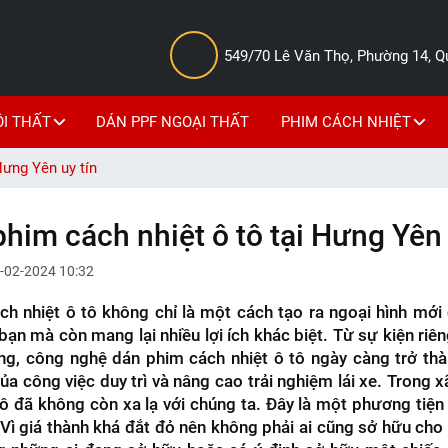
549/70 Lê Văn Thọ, Phường 14, 
ỘI THẤT
DÁN PPF NGOẠI THẤT
PHIM CÁCH NHIỆT
Hưng Yên uy tín
phim cách nhiệt ô tô tại Hưng Yên 
-02-2024 10:32
h nhiệt ô tô không chỉ là một cách tạo ra ngoại hình mới
bạn mà còn mang lại nhiều lợi ích khác biệt. Từ sự kiện riê
ng, công nghệ dán phim cách nhiệt ô tô ngày càng trở th
ủa công việc duy trì và nâng cao trải nghiệm lái xe. Trong xã
tô đã không còn xa lạ với chúng ta. Đây là một phương tiện đi
. Vì giá thành khá đắt đỏ nên không phải ai cũng sở hữu ch