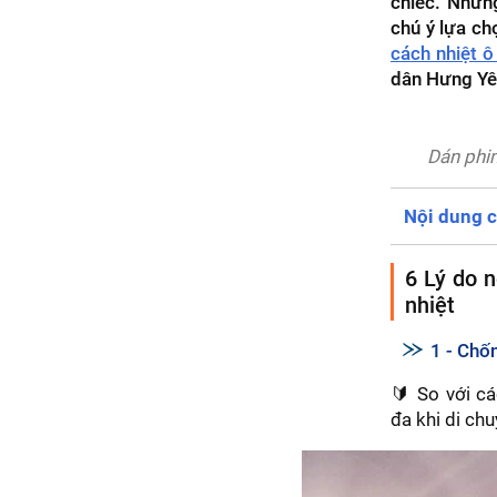
chiếc. Nhưn
chú ý lựa ch
cách nhiệt ô
dân Hưng Yê
Dán phim
Nội dung c
6 Lý do 
nhiệt
1 - Chố
🔰 So với cá
đa khi di ch