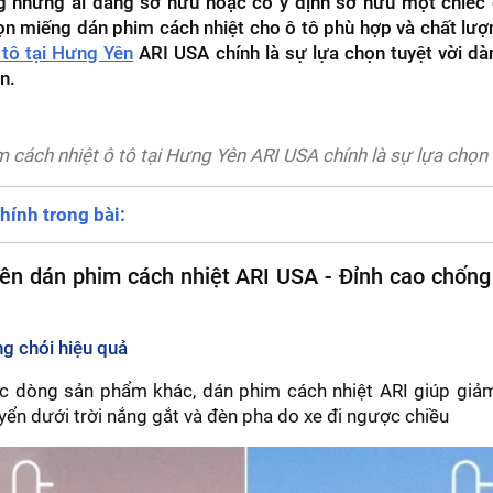
g những ai đang sở hữu hoặc có ý định sở hữu một chiếc 
ọn miếng dán phim cách nhiệt cho ô tô phù hợp và chất lư
 tô tại Hưng Yên
ARI USA chính là sự lựa chọn tuyệt vời d
n.
 cách nhiệt ô tô tại Hưng Yên ARI USA chính là sự lựa chọn 
hính trong bài:
nên dán phim cách nhiệt ARI USA - Đỉnh cao chốn
ng chói hiệu quả
c dòng sản phẩm khác, dán phim cách nhiệt ARI giúp giảm 
uyển dưới trời nắng gắt và đèn pha do xe đi ngược chiều