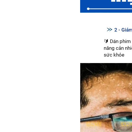
2 - Giả
🔰 Dán phim 
năng cản nhiệ
sức khỏe