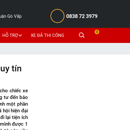
0838 72 3979
Quận Gò Vấp
0
HỖ TRỢ
XE ĐÃ THI CÔNG
uy tín
 cho chiếc xe
ng tư đến bảo
ành một phần
 hội hiện đại
 lại tiện ích
o mình được 1