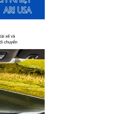
ài xế và
 di chuyển