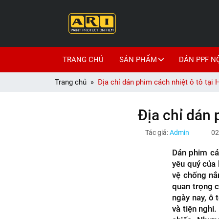
TRANG CHỦ
SẢN PHẨM
DÁN PPF N
Trang chủ
Địa chỉ dán phim cách nhiệt ô tô tại 
Địa chỉ dán 
Tác giả:
Admin
02
Dán phim các
yêu quý của 
vệ chống nắ
quan trọng c
ngày nay, ô 
và tiện nghi