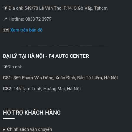
🔰 Địa chỉ: 549/70 Lê Văn Thọ, P.14, Q.Gò Vấp, Tphcm
📍 Hotline: 0838 72 3979
🗺️
Xem trên bản đồ
ĐẠI LÝ TẠI HÀ NỘI - F4 AUTO CENTER
🔰Địa chỉ:
CS1
: 369 Phạm Văn Đồng, Xuân Đỉnh, Bắc Từ Liêm, Hà Nội
CS2:
146 Tam Trinh, Hoàng Mai, Hà Nội
📍 Hotline: 0858723888
🗺️
Xem trên bản đồ
HỖ TRỢ KHÁCH HÀNG
Chính sách vận chuyển