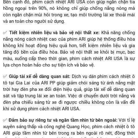
Bên cạnh đó, phim cách nhiệt ARI USA còn giúp ngăn chặn tia
hồng ngoại trên 90%, nó không chỉ giúp chống nắng nóng mà
còn ngăn chặn mùi hôi trong xe, tạo môi trường lái xe thoải mái
và an toàn cho người sử dụng.
✅
Tiết kiệm nhiên liệu và bảo vệ nội thất xe:
Khả năng chống
nắng nóng cách nhiệt cao của phim ARI giúp hệ thống điều hòa
không khí hoạt động hiệu quả hơn, tiết kiệm nhiên liệu và gia
tăng độ bền của điều hòa. Bảo vệ nội thất xe khỏi bị mục, bạc
màu, xuống cấp theo thời gian, phim cách nhiệt ARI USA là sự
lựa chọn hoàn hảo cho sự tiện ích và bảo vệ.
✅
Giúp tài xế dễ dàng quan sát:
Dịch vụ dán phim cách nhiệt ô
tô tại Gia Lai của ARI PP giúp giảm chói sáng từ ánh nắng mặt
trời hay đèn pha xe đối diện hiệu quả, giúp tài xế dễ dàng quan
sát và tập trung lái xe an toàn. Việc di chuyển dưới trời nắng và
đèn pha chiếu sáng từ xe đi ngược chiều không còn là vấn đề
khi sử dụng phim cách nhiệt ARI USA.
✅
Đảm bảo sự riêng tư và ngăn tầm nhìn từ bên ngoài:
Với tỉ lệ
xuyên sáng thấp và công nghệ Quang Học, phim cách nhiệt ô tô
ARI giúp tầm nhìn từ bên trong ra bên ngoài rõ nét, đồng thời