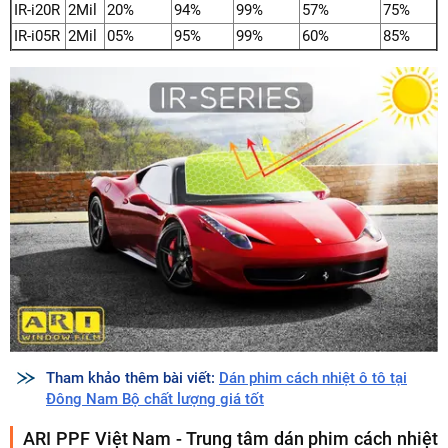
IR-i20R
2Mil
20%
94%
99%
57%
75%
IR-i05R
2Mil
05%
95%
99%
60%
85%
Tham khảo thêm bài viết:
Dán phim cách nhiệt ô tô tại
Đông Nam Bộ chất lượng giá tốt
ARI PPF Việt Nam - Trung tâm dán phim cách nhiệt