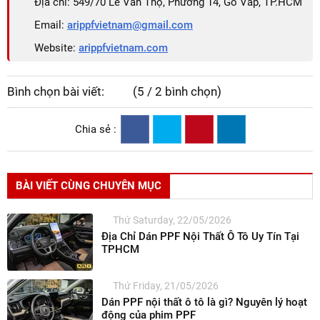
Địa chỉ: 549/70 Lê Văn Thọ, Phường 14, Gò Vấp, TP.HCM
Email:
arippfvietnam@gmail.com
Website:
arippfvietnam.com
Bình chọn bài viết:
(5 / 2 bình chọn)
Chia sẻ :
BÀI VIẾT CÙNG CHUYÊN MỤC
Thứ Saturday, 22/05/2026
Địa Chỉ Dán PPF Nội Thất Ô Tô Uy Tín Tại
TPHCM
Thứ Friday, 21/05/2026
Dán PPF nội thất ô tô là gì? Nguyên lý hoạt
động của phim PPF