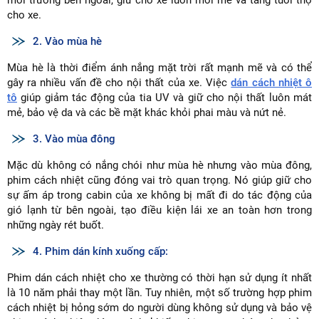
môi trường bên ngoài, giữ cho xe luôn mới mẻ và tăng tuổi thọ
cho xe.
2. Vào mùa hè
Mùa hè là thời điểm ánh nắng mặt trời rất mạnh mẽ và có thể
gây ra nhiều vấn đề cho nội thất của xe. Việc
dán cách nhiệt ô
tô
giúp giảm tác động của tia UV và giữ cho nội thất luôn mát
mẻ, bảo vệ da và các bề mặt khác khỏi phai màu và nứt nẻ.
3. Vào mùa đông
Mặc dù không có nắng chói như mùa hè nhưng vào mùa đông,
phim cách nhiệt cũng đóng vai trò quan trọng. Nó giúp giữ cho
sự ấm áp trong cabin của xe không bị mất đi do tác động của
gió lạnh từ bên ngoài, tạo điều kiện lái xe an toàn hơn trong
những ngày rét buốt.
4. Phim dán kính xuống cấp:
Phim dán cách nhiệt cho xe thường có thời hạn sử dụng ít nhất
là 10 năm phải thay một lần. Tuy nhiên, một số trường hợp phim
cách nhiệt bị hỏng sớm do người dùng không sử dụng và bảo vệ