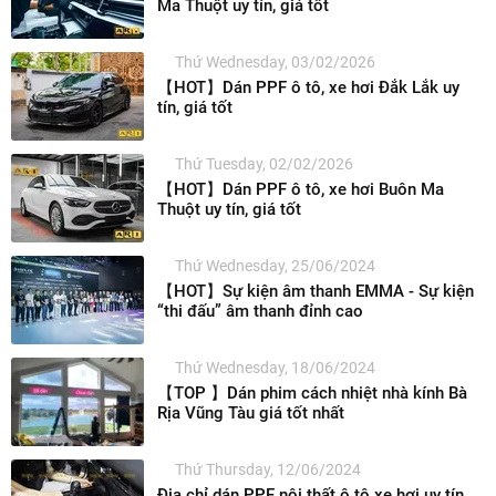
Ma Thuột uy tín, giá tốt
Thứ Wednesday, 03/02/2026
【HOT】Dán PPF ô tô, xe hơi Đắk Lắk uy
tín, giá tốt
Thứ Tuesday, 02/02/2026
【HOT】Dán PPF ô tô, xe hơi Buôn Ma
Thuột uy tín, giá tốt
Thứ Wednesday, 25/06/2024
【HOT】Sự kiện âm thanh EMMA - Sự kiện
“thi đấu” âm thanh đỉnh cao
Thứ Wednesday, 18/06/2024
【TOP 】Dán phim cách nhiệt nhà kính Bà
Rịa Vũng Tàu giá tốt nhất
Thứ Thursday, 12/06/2024
Địa chỉ dán PPF nội thất ô tô xe hơi uy tín