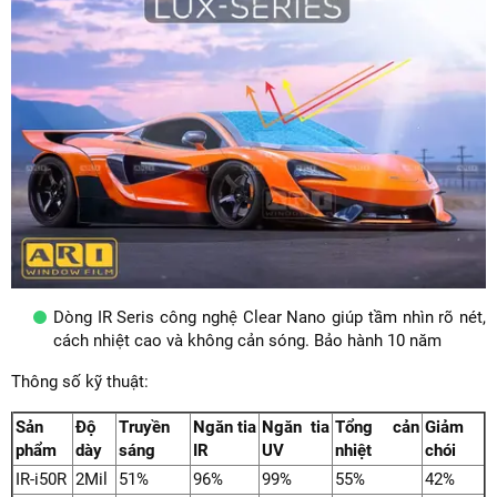
Dòng IR Seris công nghệ Clear Nano giúp tầm nhìn rõ nét,
cách nhiệt cao và không cản sóng. Bảo hành 10 năm
Thông số kỹ thuật:
Sản
Độ
Truyền
Ngăn tia
Ngăn tia
Tổng cản
Giảm
phẩm
dày
sáng
IR
UV
nhiệt
chói
IR-i50R
2Mil
51%
96%
99%
55%
42%