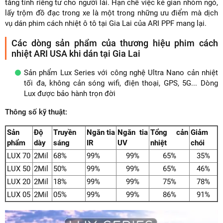
tăng tính riêng tư cho người lái. Hạn chế việc kẻ gian nhòm ngó,
lấy trộm đồ đạc trong xe là một trong những ưu điểm mà dịch
vụ dán phim cách nhiệt ô tô tại Gia Lai của ARI PPF mang lại.
Các dòng sản phẩm của thương hiệu phim cách
nhiệt ARI USA khi dán tại Gia Lai
Sản phẩm Lux Series với công nghệ Ultra Nano cản nhiệt
tối đa, không cản sóng wifi, điện thoại, GPS, 5G... Dòng
Lux được bảo hành trọn đời
Thông số kỹ thuật:
Sản
Độ
Truyền
Ngăn tia
Ngăn tia
Tổng cản
Giảm
phẩm
dày
sáng
IR
UV
nhiệt
chói
LUX 70
2Mil
68%
99%
99%
65%
35%
LUX 50
2Mil
50%
99%
99%
65%
46%
LUX 20
2Mil
18%
99%
99%
75%
78%
LUX 05
2Mil
05%
99%
99%
86%
91%