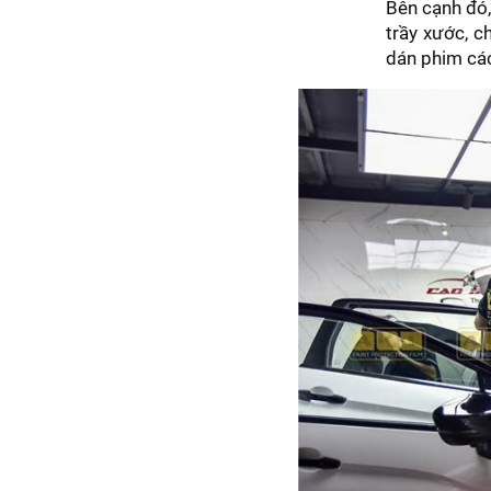
Bên cạnh đó,
trầy xước, c
dán phim các