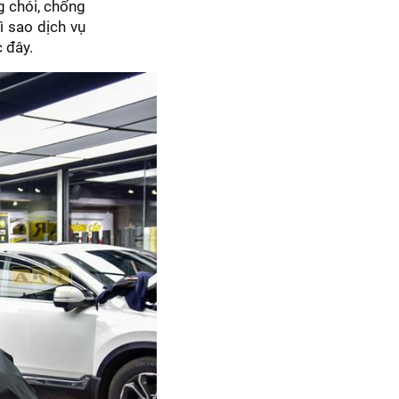
g chói, chống
ì sao dịch vụ
 đây.