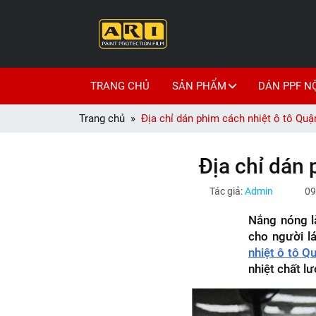
TRANG CHỦ
SẢN PHẨM
DÁN PPF N
Trang chủ
Địa chỉ dán phim cách nhiệt ô tô Quận 
Địa chỉ dán 
Tác giả:
Admin
09
Nắng nóng l
cho người lá
nhiệt ô tô Q
nhiệt chất lư