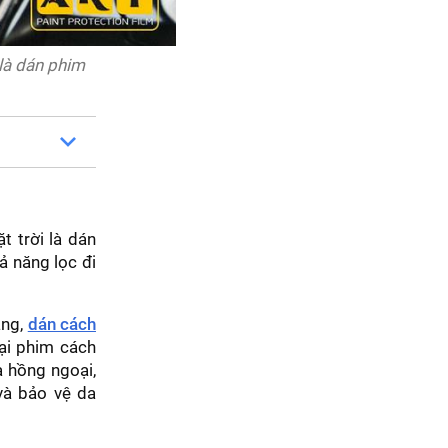
 là dán phim
t trời là dán
ả năng lọc đi
ắng,
dán cách
oại phim cách
a hồng ngoại,
và bảo vệ da