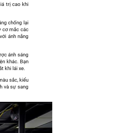
á trị cao khi
ăng chống lại
uy cơ mắc các
 với ánh nắng
được ánh sáng
iện khác. Bạn
 khi lái xe.
màu sắc, kiểu
nh và sự sang