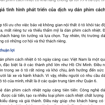
iá tình hình phát triển của dịch vụ dán phim cách
p tối ưu cho việc bảo vệ không gian nội thất ô tô khỏi tác 
óa, mất riêng tư và thiếu thẩm mỹ là dán phim cách nhiệt. Đ
hách hàng tin tưởng và lựa chọn. Tuy nhiên, thị trường d
ũng có những cơ hội và thử thách riêng.
thuận lợi
n phim cách nhiệt ô tô ngày càng cao: Việt Nam là một qu
 đặc biệt là ở các thành phố lớn như Hồ Chí Minh. Điều n
ên trong xe ô tô rất nóng và khó chịu, ảnh hưởng đến sức
ười lái xe và hành khách. Vì vậy, nhiều người có nhu cầu 
 ô tô của mình, nhất là ở các quận trung tâm như Quận 6.
 dán phim cách nhiệt ngày càng tiên tiến: Công nghệ d
c được cải tiến, tạo ra nhiều loại phim cách nhiệt chất lượn
, kiểu dáng và giá thành. Điều này giúp cho khách hàng có