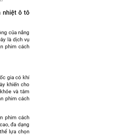
 nhiệt ô tô
động của nắng
ây là dịch vụ
án phim cách
ốc gia có khí
ày khiến cho
 khỏe và tâm
dán phim cách
án phim cách
g cao, đa dạng
 thể lựa chọn