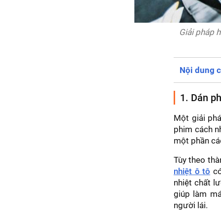
Giải pháp h
Nội dung c
1. Dán ph
Một giải phá
phim cách nh
một phần các
Tùy theo thà
nhiệt ô tô
có
nhiệt chất l
giúp làm má
người lái.