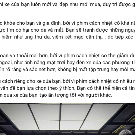
khi xe của bạn luôn mới và đẹp như mới mua, duy trì được gi
 khỏe cho bạn và gia đình, bởi vì phim cách nhiệt có khả n
cực tím có hại cho da và mắt. Bạn sẽ tránh được những ng
 hiểm như ung thư da, viêm kết mạc, cận thị,... do tiếp xúc
toàn và thoải mái hơn, bởi vì phim cách nhiệt có thể giảm 
ngoài, như ánh nắng mặt trời hay đèn xe của các phương t
ìn rõ ràng và sắc nét hơn, không bị mất tập trung hay mỏi mắt
cách riêng cho xe của bạn, bởi vì phim cách nhiệt có nhiều 
văn để bạn lựa chọn theo ý thích. Bạn có thể thể hiện cá tí
n qua xe của bạn, tạo ấn tượng tốt với người khác.