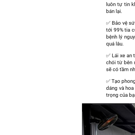
luôn tự tin 
bán lại.
✅ Bảo vệ sức
tới 99% tia 
bệnh lý nguy
quá lâu.
✅ Lái xe an 
chói từ bên 
sẽ có tầm nh
✅ Tạo phong 
dáng và hoa 
trọng của bạ