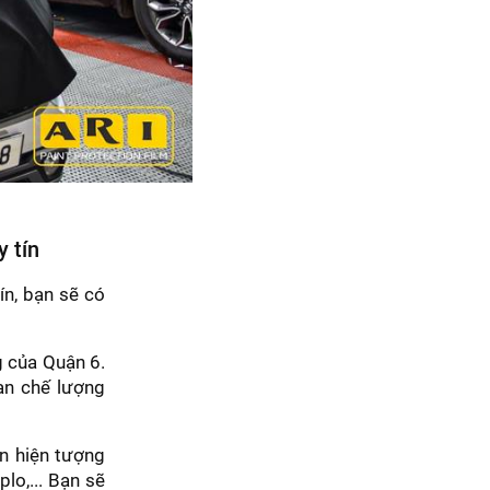
y tín
ín, bạn sẽ có
g của Quận 6.
ạn chế lượng
n hiện tượng
lo,... Bạn sẽ