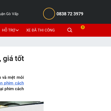
0838 72 3979
Quận Gò Vấp
0
HỖ TRỢ
XE ĐÃ THI CÔNG
 giá tốt
u và mệt mỏi
n phim cách
oại phim cách