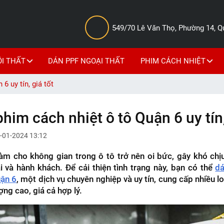
549/70 Lê Văn Thọ, Phường 14, 
ỘI THẤT
DÁN PPF NGOẠI THẤT
PHIM CÁCH NHIỆT
6 uy tín, giá tốt
phim cách nhiệt ô tô Quận 6 uy tín,
-01-2024 13:12
àm cho không gian trong ô tô trở nên oi bức, gây khó chị
i và hành khách. Để cải thiện tình trạng này, bạn có thể
dá
uận 6
, một dịch vụ chuyên nghiệp và uy tín, cung cấp nhiều l
ợng cao, giá cả hợp lý.