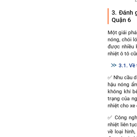
3. Đánh g
Quận 6
Một giải phá
nóng, chói l
được nhiều k
nhiệt ô tô c
3.1. Về 
✅ Nhu cầu dá
hậu nóng ẩm,
không khí b
trạng của ng
nhiệt cho xe
✅ Công nghệ
nhiệt liên tụ
về loại hình