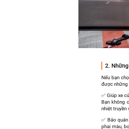
2. Những 
Nếu bạn chọn
được những l
✅ Giúp xe củ
Bạn không c
nhiệt truyền 
✅ Bảo quản n
phai màu, bo