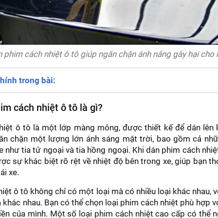
 phim cách nhiệt ô tô giúp ngăn chặn ánh nắng gây hại cho
hính trong bài:
im cách nhiệt ô tô là gì?
iệt ô tô là một lớp màng mỏng, được thiết kế để dán lên 
ăn chặn một lượng lớn ánh sáng mặt trời, bao gồm cả nhữn
 như tia tử ngoại và tia hồng ngoại. Khi dán phim cách nhiệt
c sự khác biệt rõ rệt về nhiệt độ bên trong xe, giúp bạn th
lái xe.
iệt ô tô không chỉ có một loại mà có nhiều loại khác nhau, 
cả khác nhau. Bạn có thể chọn loại phim cách nhiệt phù hợp v
tiền của mình. Một số loại phim cách nhiệt cao cấp có thể 