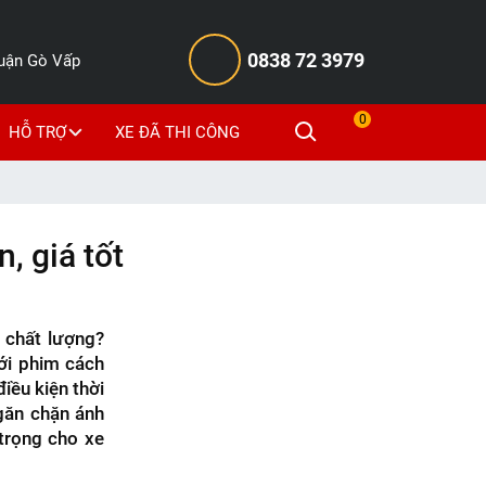
0838 72 3979
Quận Gò Vấp
0
HỖ TRỢ
XE ĐÃ THI CÔNG
, giá tốt
à chất lượng?
Với phim cách
điều kiện thời
ngăn chặn ánh
trọng cho xe