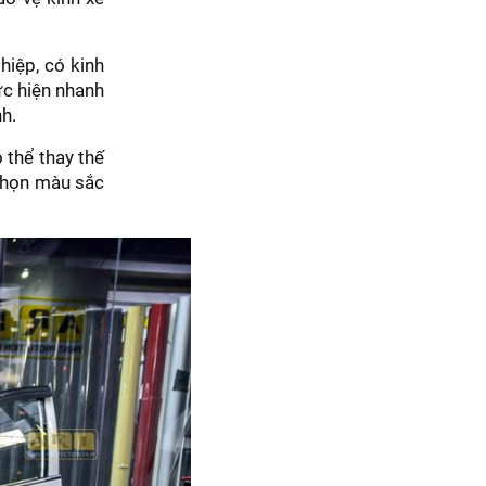
iệp, có kinh
ực hiện nhanh
nh.
 thể thay thế
 chọn màu sắc