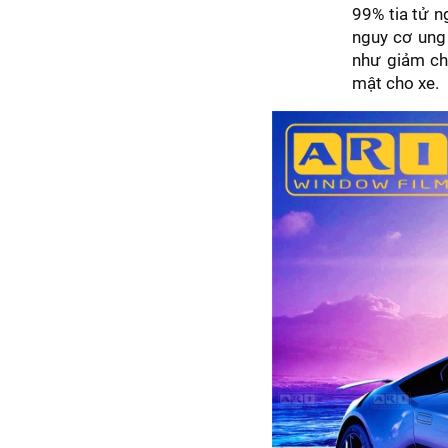
99% tia tử n
nguy cơ ung 
như giảm chó
mật cho xe.