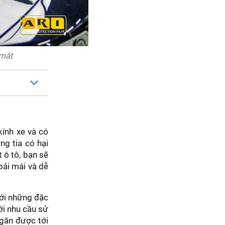
 mắt
kính xe và có
g tia có hại
 ô tô, bạn sẽ
oải mái và dễ
với những đặc
ới nhu cầu sử
ngăn được tới