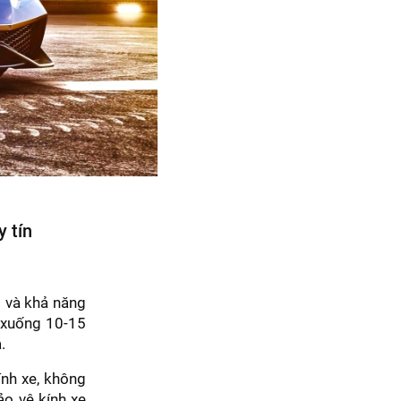
y tín
 và khả năng
e xuống 10-15
.
ính xe, không
ảo vệ kính xe