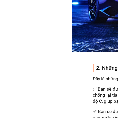
2. Những 
Đây là những
✅ Bạn sẽ đư
chống lại ti
độ C, giúp bạ
✅ Bạn sẽ đượ
gây xước kín