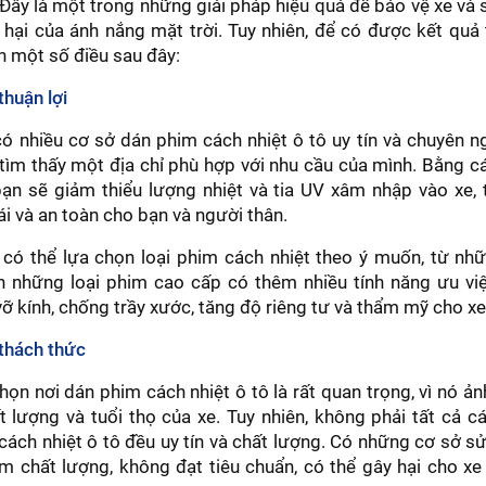
Đây là một trong những giải pháp hiệu quả để bảo vệ xe và
 hại của ánh nắng mặt trời. Tuy nhiên, để có được kết quả 
n một số điều sau đây:
thuận lợi
 nhiều cơ sở dán phim cách nhiệt ô tô uy tín và chuyên n
tìm thấy một địa chỉ phù hợp với nhu cầu của mình. Bằng 
bạn sẽ giảm thiểu lượng nhiệt và tia UV xâm nhập vào xe,
ái và an toàn cho bạn và người thân.
có thể lựa chọn loại phim cách nhiệt theo ý muốn, từ nhữ
n những loại phim cao cấp có thêm nhiều tính năng ưu vi
vỡ kính, chống trầy xước, tăng độ riêng tư và thẩm mỹ cho x
 thách thức
họn nơi dán phim cách nhiệt ô tô là rất quan trọng, vì nó ả
t lượng và tuổi thọ của xe. Tuy nhiên, không phải tất cả c
ách nhiệt ô tô đều uy tín và chất lượng. Có những cơ sở 
m chất lượng, không đạt tiêu chuẩn, có thể gây hại cho x