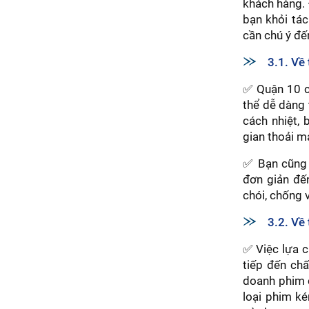
khách hàng. 
bạn khỏi tác
cần chú ý đế
3.1. Về 
✅ Quận 10 có
thể dễ dàng 
cách nhiệt, 
gian thoải m
✅ Bạn cũng 
đơn giản đế
chói, chống 
3.2. Về
✅ Việc lựa c
tiếp đến chấ
doanh phim c
loại phim ké