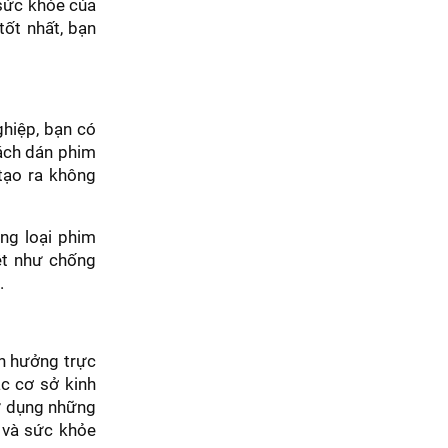
 sức khỏe của
tốt nhất, bạn
ghiệp, bạn có
cách dán phim
 tạo ra không
ng loại phim
ệt như chống
e.
nh hưởng trực
ác cơ sở kinh
sử dụng những
e và sức khỏe