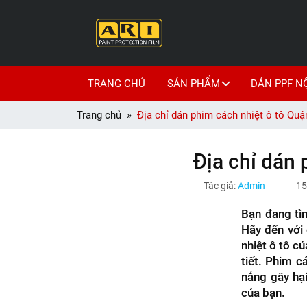
TRANG CHỦ
SẢN PHẨM
DÁN PPF N
Trang chủ
Địa chỉ dán phim cách nhiệt ô tô Quận 
Địa chỉ dán 
Tác giả:
Admin
15
Bạn đang tì
Hãy đến với 
nhiệt ô tô củ
tiết. Phim c
nắng gây hạ
của bạn.