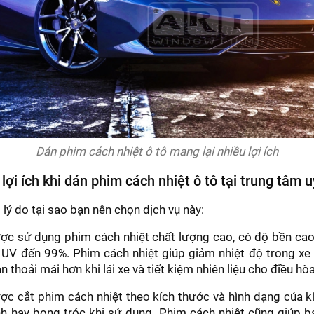
Dán phim cách nhiệt ô tô mang lại nhiều lợi ích
lợi ích khi dán phim cách nhiệt ô tô tại trung tâm u
 lý do tại sao bạn nên chọn dịch vụ này:
ợc sử dụng phim cách nhiệt chất lượng cao, có độ bền cao
a UV đến 99%. Phim cách nhiệt giúp giảm nhiệt độ trong x
n thoải mái hơn khi lái xe và tiết kiệm nhiên liệu cho điều hòa
c cắt phim cách nhiệt theo kích thước và hình dạng của k
h hay bong tróc khi sử dụng. Phim cách nhiệt cũng giúp b