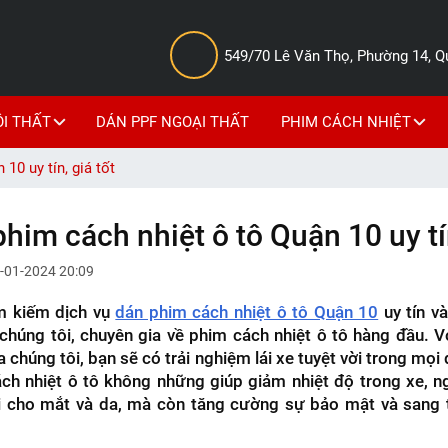
549/70 Lê Văn Thọ, Phường 14, 
ỘI THẤT
DÁN PPF NGOẠI THẤT
PHIM CÁCH NHIỆT
10 uy tín, giá tốt
phim cách nhiệt ô tô Quận 10 uy tín
-01-2024 20:09
m kiếm dịch vụ
dán phim cách nhiệt ô tô Quận 10
uy tín v
chúng tôi, chuyên gia về phim cách nhiệt ô tô hàng đầu. 
a chúng tôi, bạn sẽ có trải nghiệm lái xe tuyệt vời trong mọi 
ách nhiệt ô tô không những giúp giảm nhiệt độ trong xe, 
i cho mắt và da, mà còn tăng cường sự bảo mật và sang 