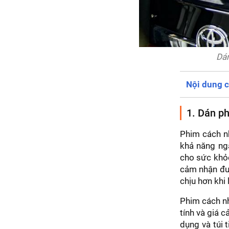
Dán
Nội dung c
1. Dán ph
Phim cách nh
khả năng ng
cho sức khỏe
cảm nhận đượ
chịu hơn khi 
Phim cách nh
tính và giá 
dụng và túi 