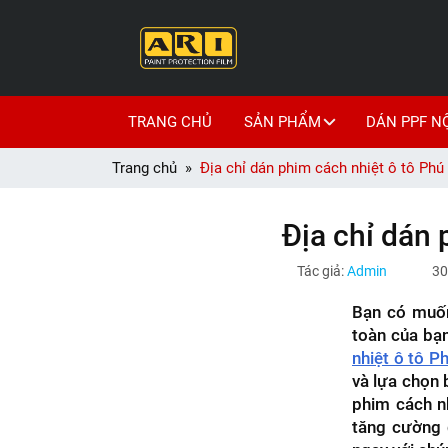
TRANG CHỦ
SẢN PHẨM
DÁN PPF N
Trang chủ
Địa chỉ dán phim cách nhiệt ô tô Phú 
Địa chỉ dán 
Tác giả:
Admin
30
Bạn có muốn
toàn của bạn
nhiệt ô tô P
và lựa chọn 
phim cách nh
tăng cường đ