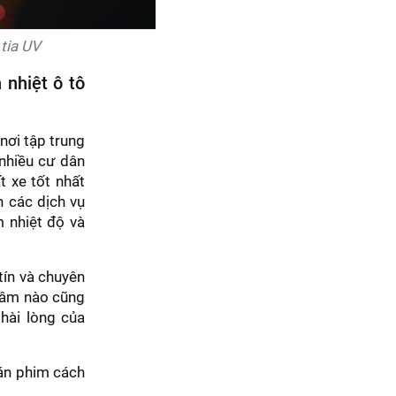
tia UV
 nhiệt ô tô
nơi tập trung
 nhiều cư dân
 xe tốt nhất
n các dịch vụ
 nhiệt độ và
tín và chuyên
 tâm nào cũng
hài lòng của
dán phim cách