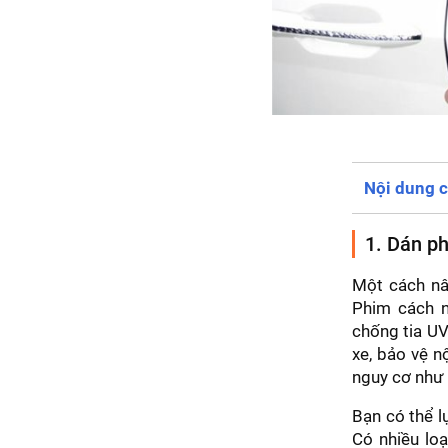
Nội dung c
1. Dán ph
Một cách nâ
Phim cách n
chống tia UV
xe, bảo vệ n
nguy cơ như 
Bạn có thể l
Có nhiều loạ