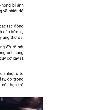
không bị ảnh
g về nhiệt độ
 các tác động
và các bức xạ
y ung thư da.
ăng độ rõ nét
rong ánh sáng
guy cơ xảy ra
ch nhiệt ô tô
ày, độ trong
 của bạn trở