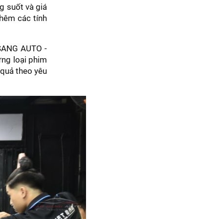
g suốt và giá
hêm các tính
 SANG AUTO -
ững loại phim
 quả theo yêu