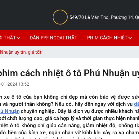
549/70 Lê Văn Thọ, Phường 14, 
ỘI THẤT
DÁN PPF NGOẠI THẤT
PHIM CÁCH NHIỆT
Nhuận uy tín, giá tốt
phim cách nhiệt ô tô Phú Nhuận uy 
-01-2024 13:52
 xe ô tô của bạn không chỉ đẹp mà còn bảo vệ được sứ
 và người thân không? Nếu có, hãy đến ngay với dịch vụ
d
hú Nhuận
chuyên nghiệp. Đây là dịch vụ được nhiều khách h
bởi chất lượng cao, giá cả hợp lý và thời gian thực hiện nha
iệt ô tô không chỉ giúp cản nắng, giảm nhiệt độ, chống t
ộ bền của kính xe, ngăn chặn vỡ kính khi xảy ra va chạm.