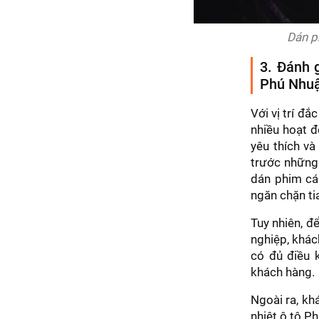
Dán p
3. Đánh g
Phú Nhu
Với vị trí đ
nhiều hoạt đ
yêu thích và
trước những 
dán phim cá
ngăn chặn ti
Tuy nhiên, đ
nghiệp, khác
có đủ điều k
khách hàng.
Ngoài ra, kh
nhiệt ô tô P