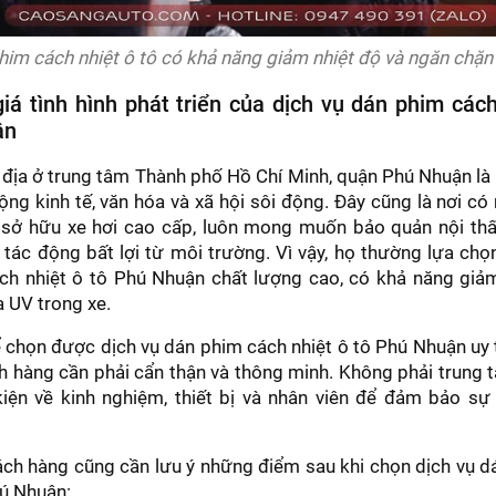
him cách nhiệt ô tô có khả năng giảm nhiệt độ và ngăn chặn 
iá tình hình phát triển của dịch vụ dán phim cách
ận
ắc địa ở trung tâm Thành phố Hồ Chí Minh, quận Phú Nhuận là 
ộng kinh tế, văn hóa và xã hội sôi động. Đây cũng là nơi có
 sở hữu xe hơi cao cấp, luôn mong muốn bảo quản nội thất
tác động bất lợi từ môi trường. Vì vậy, họ thường lựa chọ
ch nhiệt ô tô Phú Nhuận chất lượng cao, có khả năng giảm
a UV trong xe.
ể chọn được dịch vụ dán phim cách nhiệt ô tô Phú Nhuận uy 
h hàng cần phải cẩn thận và thông minh. Không phải trung
iện về kinh nghiệm, thiết bị và nhân viên để đảm bảo sự 
ách hàng cũng cần lưu ý những điểm sau khi chọn dịch vụ 
hú Nhuận: