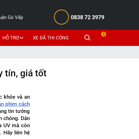
0838 72 3979
Quận Gò Vấp
0
HỖ TRỢ
XE ĐÃ THI CÔNG
tín, giá tốt
c khỏe và an
án phim cách
àng tin tưởng
nh chóng. Dán
ia UV mà còn
 Hãy liên hệ