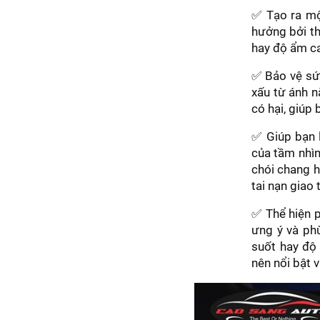
✅ Tạo ra một
hưởng bởi th
hay độ ẩm ca
✅ Bảo vệ sức
xấu từ ánh n
có hại, giúp
✅ Giúp bạn l
của tầm nhìn
chói chang h
tai nạn giao 
✅ Thể hiện p
ưng ý và phù
suốt hay độ 
nên nổi bật v