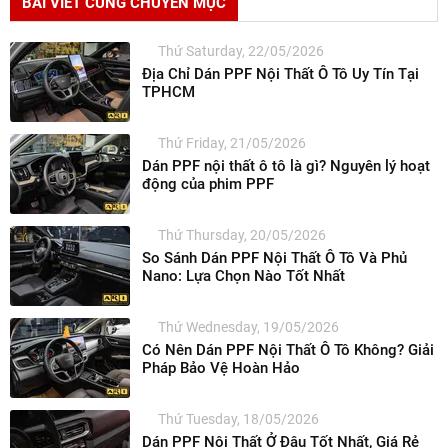
BÀI VIẾT CÙNG CHUYÊN MỤC
Thứ Saturday, 22/05/2026
Địa Chỉ Dán PPF Nội Thất Ô Tô Uy Tín Tại
TPHCM
Thứ Friday, 21/05/2026
Dán PPF nội thất ô tô là gì? Nguyên lý hoạt
động của phim PPF
Thứ Thursday, 20/05/2026
So Sánh Dán PPF Nội Thất Ô Tô Và Phủ
Nano: Lựa Chọn Nào Tốt Nhất
Thứ Wednesday, 19/05/2026
Có Nên Dán PPF Nội Thất Ô Tô Không? Giải
Pháp Bảo Vệ Hoàn Hảo
Thứ Tuesday, 18/05/2026
Dán PPF Nội Thất Ở Đâu Tốt Nhất, Giá Rẻ