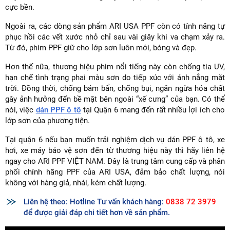
cực bền.
Ngoài ra, các dòng sản phẩm ARI USA PPF còn có tính năng tự
phục hồi các vết xước nhỏ chỉ sau vài giây khi va chạm xảy ra.
Từ đó, phim PPF giữ cho lớp sơn luôn mới, bóng và đẹp.
Hơn thế nữa, thương hiệu phim nổi tiếng này còn chống tia UV,
hạn chế tình trạng phai màu sơn do tiếp xúc với ánh nắng mặt
trời. Đồng thời, chống bám bẩn, chống bụi, ngăn ngừa hóa chất
gây ảnh hưởng đến bề mặt bên ngoài “xế cưng” của bạn. Có thể
nói, việc
dán PPF ô tô
tại Quận 6 mang đến rất nhiều lợi ích cho
lớp sơn của phương tiện.
Tại quận 6 nếu bạn muốn trải nghiệm dịch vụ dán PPF ô tô, xe
hơi, xe máy bảo vệ sơn đến từ thương hiệu này thì hãy liên hệ
ngay cho ARI PPF VIỆT NAM. Đây là trung tâm cung cấp và phân
phối chính hãng PPF của ARI USA, đảm bảo chất lượng, nói
không với hàng giả, nhái, kém chất lượng.
Liên hệ theo: Hotline Tư vấn khách hàng:
0838 72 3979
để được giải đáp chi tiết hơn về sản phẩm.