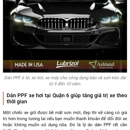
Dán PPF ô tô, xe hơi, xe máy cho công dụng bảo vệ sơn kéo dài
từ 5 đến 10 năm.
Dán PPF xe hơi tại Quận 6 giúp tăng giá trị xe theo
thời gian
Một chiếc xe giữ được bề mặt sơn mới, đẹp thì sẽ càng có giá
trị hơn trong tương lai nếu bạn muốn thanh khoản để đổi đời xe
hoặc không muốn sử dụng nữa. Đó là lý do dán PPF rất cần