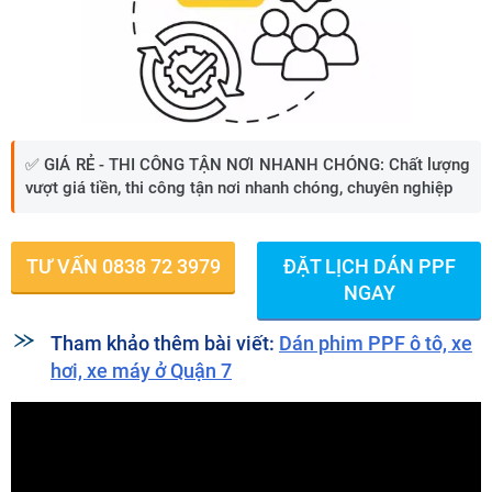
✅
GIÁ RẺ - THI CÔNG TẬN NƠI NHANH CHÓNG:
Chất lượng
vượt giá tiền, thi công tận nơi nhanh chóng, chuyên nghiệp
TƯ VẤN 0838 72 3979
ĐẶT LỊCH DÁN PPF
NGAY
Tham khảo thêm bài viết:
Dán phim PPF ô tô, xe
hơi, xe máy ở Quận 7