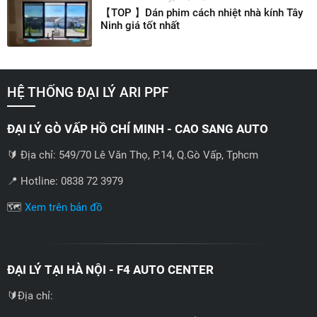
【TOP 】Dán phim cách nhiệt nhà kính Tây
Ninh giá tốt nhất
HỆ THỐNG ĐẠI LÝ ARI PPF
ĐẠI LÝ GÒ VẤP HỒ CHÍ MINH - CAO SANG AUTO
🔰 Địa chỉ: 549/70 Lê Văn Thọ, P.14, Q.Gò Vấp, Tphcm
📍 Hotline: 0838 72 3979
🗺️
Xem trên bản đồ
ĐẠI LÝ TẠI HÀ NỘI - F4 AUTO CENTER
🔰Địa chỉ: