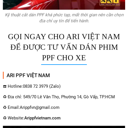
Kỹ thuật cắt dán PPF khá phức tạp, mất thời gian nên cần chọn
địa chỉ uy tín để tiến hành.
GỌI NGAY CHO ARI VIỆT NAM
ĐỂ ĐƯỢC TƯ VẤN DÁN PHIM
PPF CHO XE
ARI PPF VIỆT NAM
☎️ Hotline:0838 72 3979 (Zalo)
♻️ Địa chỉ: 549/70 Lê Văn Thọ, Phường 14, Gò Vấp, TP.HCM
♻️ Email:Arippfvn@gmail.com
♻️ Website:
Arippfvietnam.com