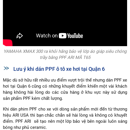
YAMAHA XMAX 300 ra khỏi hãng bảo vệ lớp áo giáp siêu chóng
trầy bằng PPF ARI MÃ T65
Lưu ý khi dán PPF ô tô xe hơi tại Quận 6
Mặc dù sở hữu rất nhiều ưu điểm vượt trội thế nhưng dán PPF xe
hơi tại Quận 6 cũng có những khuyết điểm khiến một vài khách
hàng không hài lòng do các cửa hàng ở khu vực này sử dụng
sản phẩm PPF kém chất lượng.
Khi dán phim PPF cho xe với dòng sản phẩm mới đến từ thương
hiệu ARI USA thì bạn chắc chắn sẽ hài lòng và không có khuyết
điểm. PPF ARI sẽ tạo nên một lớp bảo vệ bên ngoài luôn sáng
bóng như phủ ceramic.