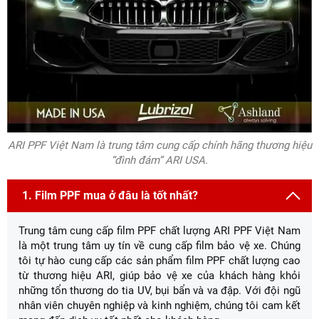
ARI PPF Việt Nam là trung tâm cung cấp chính hãng thương hiệu
“đình đám” ARI USA.
1. Film PPF mua ở đâu là tốt nhất?
Trung tâm cung cấp film PPF chất lượng ARI PPF Việt Nam
là một trung tâm uy tín về cung cấp film bảo vệ xe. Chúng
tôi tự hào cung cấp các sản phẩm film PPF chất lượng cao
từ thương hiệu ARI, giúp bảo vệ xe của khách hàng khỏi
những tổn thương do tia UV, bụi bẩn và va đập. Với đội ngũ
nhân viên chuyên nghiệp và kinh nghiệm, chúng tôi cam kết