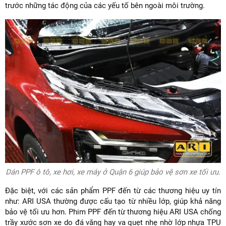
trước những tác động của các yếu tố bên ngoài môi trường.
Dán PPF ô tô, xe hơi, xe máy ở Quận 6 giúp bảo vệ sơn xe tối ưu.
Đặc biệt, với các sản phẩm PPF đến từ các thương hiệu uy tín
như: ARI USA thường được cấu tạo từ nhiều lớp, giúp khả năng
bảo vệ tối ưu hơn. Phim PPF đến từ thương hiệu ARI USA chống
trầy xước sơn xe do đá văng hay va quẹt nhẹ nhờ lớp nhựa TPU