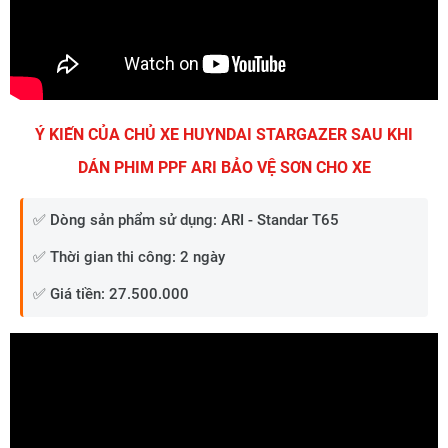
Ý KIẾN CỦA CHỦ XE HUYNDAI STARGAZER SAU KHI
DÁN PHIM PPF ARI BẢO VỆ SƠN CHO XE
✅ Dòng sản phẩm sử dụng: ARI - Standar T65
✅ Thời gian thi công: 2 ngày
✅ Giá tiền: 27.500.000