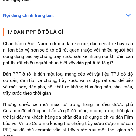
Nội dung chính trong bài:
1/ DÁN PPF Ô TÔ LÀ GÌ
Chắc hẳn ở Việt Nam từ khóa dán keo xe, dán decal xe hay dán
ni lon bảo vệ sơn xe ô tô đã rất quen thuộc với nhiều người bởi
công dụng bảo vệ chống trây xước sơn xe nhưng nói khi đến dán
ppf thì rất nhiều người chưa biết vậy
dán ppf ô tô là gì
?
Dán PPF ô tô
là dán một loại màng dẻo với vật liệu TPU có độ
co dãn, đàn hồi và chống, trầy xước và va đập rất cao để bảo
vệ mặt sơn, đèn pha, nội thất xe không bị xuống cấp, phai màu,
trầy xước theo thời gian
Những chiếc xe mới mua từ trong hãng ra đều được phủ
Ceramic để chống bụi bẩn và giữ độ bóng, nhưng trong thời gian
trở lại đây thì khách hàng đa phần đều sử dụng dịch vụ dán Film
bảo vệ. Vì lớp Ceramic không thể chống trầy xước được như dán
PPF, xe đã phủ ceramic vẫn bị trầy xước sau một thời gian sử