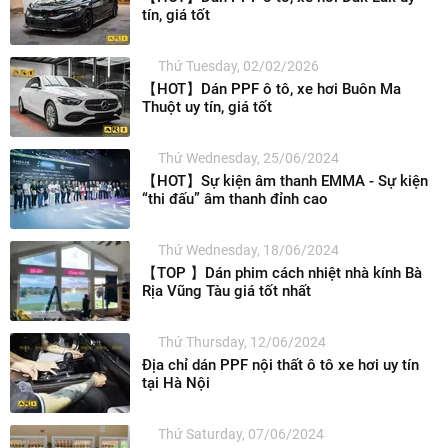
tín, giá tốt
Thứ Tuesday, 02/02/2026
【HOT】Dán PPF ô tô, xe hơi Buôn Ma
Thuột uy tín, giá tốt
Thứ Wednesday, 25/06/2024
【HOT】Sự kiện âm thanh EMMA - Sự kiện
“thi đấu” âm thanh đỉnh cao
Thứ Wednesday, 18/06/2024
【TOP 】Dán phim cách nhiệt nhà kính Bà
Rịa Vũng Tàu giá tốt nhất
Thứ Thursday, 12/06/2024
Địa chỉ dán PPF nội thất ô tô xe hơi uy tín
tại Hà Nội
Thứ Saturday, 07/06/2024