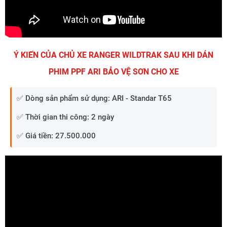
Ý KIẾN CỦA CHỦ XE RANGER WILDTRAK SAU KHI DÁN
PHIM PPF ARI BẢO VỆ SƠN CHO XE
✅ Dòng sản phẩm sử dụng: ARI - Standar T65
✅ Thời gian thi công: 2 ngày
✅ Giá tiền: 27.500.000