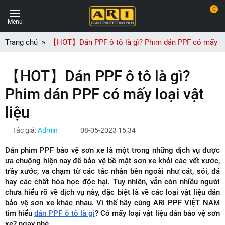
0
Menu
Trang chủ
【HOT】Dán PPF ô tô là gì? Phim dán PPF có mấy loạ
【HOT】Dán PPF ô tô là gì?
Phim dán PPF có mấy loại vật
liệu
Tác giả:
Admin
08-05-2023 15:34
Dán phim PPF bảo vệ sơn xe là một trong những dịch vụ được
ưa chuộng hiện nay để bảo vệ bề mặt sơn xe khỏi các vết xước,
trầy xước, va chạm từ các tác nhân bên ngoài như cát, sỏi, đá
hay các chất hóa học độc hại. Tuy nhiên, vẫn còn nhiều người
chưa hiểu rõ về dịch vụ này, đặc biệt là về các loại vật liệu dán
bảo vệ sơn xe khác nhau. Vì thế hãy cùng ARI PPF VIỆT NAM
tìm hiểu
dán PPF ô tô là gì
? Có mấy loại vật liệu dán bảo vệ sơn
xe? ngay nhé.