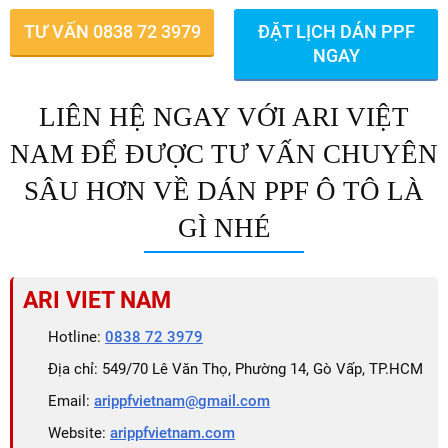
TƯ VẤN 0838 72 3979
ĐẶT LỊCH DÁN PPF
NGAY
LIÊN HỆ NGAY VỚI ARI VIỆT
NAM ĐỂ ĐƯỢC TƯ VẤN CHUYÊN
SÂU HƠN VỀ DÁN PPF Ô TÔ LÀ
GÌ NHÉ
ARI VIET NAM
Hotline:
0838 72 3979
Địa chỉ: 549/70 Lê Văn Thọ, Phường 14, Gò Vấp, TP.HCM
Email:
arippfvietnam@gmail.com
Website:
arippfvietnam.com