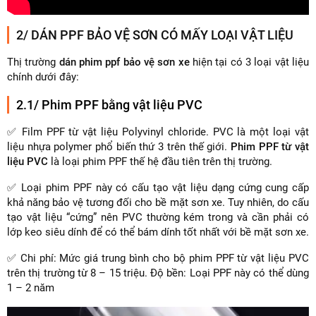
2/ DÁN PPF BẢO VỆ SƠN CÓ MẤY LOẠI VẬT LIỆU
Thị trường
dán phim ppf bảo vệ sơn xe
hiện tại có 3 loại vật liệu
chính dưới đây:
2.1/ Phim PPF bằng vật liệu PVC
✅ Film PPF từ vật liệu Polyvinyl chloride. PVC là một loại vật
liệu nhựa polymer phổ biến thứ 3 trên thế giới.
Phim PPF từ vật
liệu PVC
là loại phim PPF thế hệ đầu tiên trên thị trường.
✅ Loại phim PPF này có cấu tạo vật liệu dạng cứng cung cấp
khả năng bảo vệ tương đối cho bề mặt sơn xe. Tuy nhiên, do cấu
tạo vật liệu “cứng” nên PVC thường kém trong và cần phải có
lớp keo siêu dính để có thể bám dính tốt nhất với bề mặt sơn xe.
✅ Chi phí: Mức giá trung bình cho bộ phim PPF từ vật liệu PVC
trên thị trường từ 8 – 15 triệu. Độ bền: Loại PPF này có thể dùng
1 – 2 năm