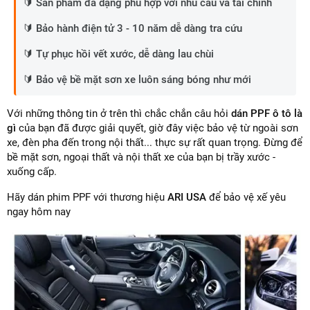
🔰 Sản phẩm đa dạng phù hợp với nhu cầu và tài chính
🔰 Bảo hành điện tử 3 - 10 năm dễ dàng tra cứu
🔰 Tự phục hồi vết xước, dễ dàng lau chùi
🔰 Bảo vệ bề mặt sơn xe luôn sáng bóng như mới
Với những thông tin ở trên thì chắc chắn câu hỏi
dán PPF ô tô là
gì
của bạn đã được giải quyết, giờ đây việc bảo vệ từ ngoài sơn
xe, đèn pha đến trong nội thất... thực sự rất quan trọng. Đừng để
bề mặt sơn, ngoại thất và nội thất xe của bạn bị trầy xước -
xuống cấp.
Hãy dán phim PPF với thương hiệu
ARI USA
để bảo vệ xế yêu
ngay hôm nay