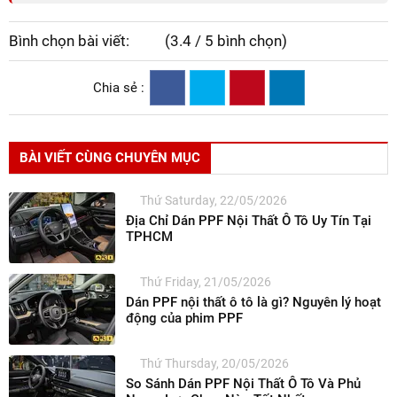
Bình chọn bài viết:
(3.4 / 5 bình chọn)
Chia sẻ :
BÀI VIẾT CÙNG CHUYÊN MỤC
Thứ Saturday, 22/05/2026
Địa Chỉ Dán PPF Nội Thất Ô Tô Uy Tín Tại
TPHCM
Thứ Friday, 21/05/2026
Dán PPF nội thất ô tô là gì? Nguyên lý hoạt
động của phim PPF
Thứ Thursday, 20/05/2026
So Sánh Dán PPF Nội Thất Ô Tô Và Phủ