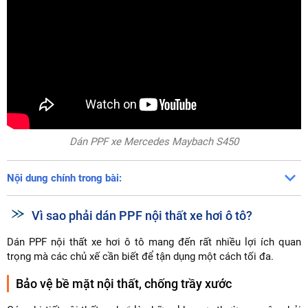
Dán PPF xe Mercedes Maybach S450
Nội dung chính trong bài:
Vì sao phải dán PPF nội thất xe hơi ô tô?
Dán PPF nội thất xe hơi ô tô mang đến rất nhiều lợi ích quan
trọng mà các chủ xế cần biết để tận dụng một cách tối đa.
Bảo vệ bề mặt nội thất, chống trầy xước