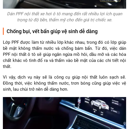
Dán PPF nội thất xe hơi ô tô mang đến rất nhiều lợi ích quan
trọng từ độ bền, thẩm mỹ cho đến giá trị chiếc xe.
Chống bụi, vết bẩn giúp vệ sinh dễ dàng
Lớp PPF được làm từ nhiều lớp khác nhau, trong đó có lớp giúp
bề mặt không thấm nước và chống bám bẩn. Từ đó, việc dán
PPF nội thất ô tô sẽ giúp ngăn ngừa mồ hôi, dầu mỡ và các hóa
chất khác vô tình đổ ra và thấm vào bề mặt của các chi tiết nội
thất.
Vì vậy, dịch vụ này sẽ là công cụ giúp nội thất luôn sạch sẽ.
Đồng thời, việc không thấm nước, trơn bóng cũng giúp việc vệ
sinh, lau chùi trở nên dễ dàng hơn.