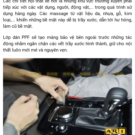
Các chi tiết nội thất xe hơi là những khu vực thường xuyên phải
tiếp xúc với các vật dụng, người, động vật,... trong quá trình sử
dụng hàng ngày. Các massage từ vật liệu da, nhựa, gỗ, kim
loại,... khiến những bề mặt này dễ bị trầy xước, dẫn tới hư hỏng,
làm cũ bề mặt.
Lớp dán PPF sẽ tạo màng bảo vệ bên ngoài trước những tác
động nhằm ngăn chặn các vết trầy xước hình thành, giữ cho nội
thất luôn mới mẻ và nguyên vẹn.