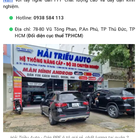
Nam
với tay nghề dán PPF chất lượng cao và dày dặn kinh
nghiệm.
Hotline:
0938 584 113
Địa chỉ: 78-80 Vũ Tông Phan, P.An Phú, TP Thủ Đức, TP
HCM (
Đối diện cục thuế TP.HCM
)
Hải Triều Auto - Dán PPF ô tô giá rẻ, chất lượng tại quận 2