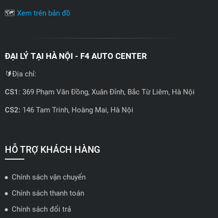
🗺️
Xem trên bản đồ
ĐẠI LÝ TẠI HÀ NỘI - F4 AUTO CENTER
🔰Địa chỉ:
CS1
: 369 Phạm Văn Đồng, Xuân Đỉnh, Bắc Từ Liêm, Hà Nội
CS2:
146 Tam Trinh, Hoàng Mai, Hà Nội
📍 Hotline: 0858723888
🗺️
Xem trên bản đồ
HỖ TRỢ KHÁCH HÀNG
Chính sách vận chuyển
ĐẠI LÝ QUẬN 2 HCM - HẢI TRIỀU AUTO
Chính sách thanh toán
🔰 Địa chỉ: 78-80 Vũ Tông Phan, P.An Phú, TP Thủ Đức, TP HCM
Chính sách đổi trả