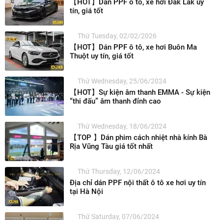
【HOT】Dán PPF ô tô, xe hơi Đắk Lắk uy
tín, giá tốt
Thứ Tuesday, 02/02/2026
【HOT】Dán PPF ô tô, xe hơi Buôn Ma
Thuột uy tín, giá tốt
Thứ Wednesday, 25/06/2024
【HOT】Sự kiện âm thanh EMMA - Sự kiện
“thi đấu” âm thanh đỉnh cao
Thứ Wednesday, 18/06/2024
【TOP 】Dán phim cách nhiệt nhà kính Bà
Rịa Vũng Tàu giá tốt nhất
Thứ Thursday, 12/06/2024
Địa chỉ dán PPF nội thất ô tô xe hơi uy tín
tại Hà Nội
Thứ Saturday, 07/06/2024