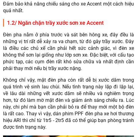
Đảm bảo khả năng chiếu sáng cho xe Accent một cách hiệu
quả nhất.
1.2/ Ngăn chặn trầy xước sơn xe Accent
Đèn pha nằm ở phía trước và sát bên hông xe, đây đều là
những vị trí rất dễ xảy ra va chạm, từ đó gây trầy xước. Đây
là điều các chủ xế cần phải hết sức cảnh giác, vì đèn xe
không thể sơn lại giống như lớp sơn xe. Đặc biệt, với cấu tạo
phức tạp, các cụm đèn rất khó sửa chữa và nhất định cần
phải thay mới nếu bị trầy xước nặng.
Không chỉ vậy, mặt đèn pha còn rất dễ bị xước dăm trong
quá trình vệ sinh lau chùi. Nếu tình trạng này lặp đi lặp lại,
về lâu dài những vết xước dăm sẽ nhiều và nghiêm trọng
hơn, từ đó làm mờ mặt đèn và giảm ánh sáng chiếu ra. Lúc
này, chi phí mà bạn cần phải bỏ ra để thay mới một bộ đèn
là rất cao. Thay vì vậy, dán phim PPF đèn pha xe hơi thương
hiệu ARI thì chỉ từ 1tr5 - 2tr5 đã có thể giúp bạn phòng tránh
được tình trạng này.