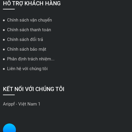
🗺️
Xem trên bản đồ
HỖ TRỢ KHÁCH HÀNG
Chính sách vận chuyển
ĐẠI LÝ QUẬN 2 HCM - HẢI TRIỀU AUTO
Chính sách thanh toán
🔰 Địa chỉ: 78-80 Vũ Tông Phan, P.An Phú, TP Thủ Đức, TP HCM
Chính sách đổi trả
📍 Hotline: 0938584113
Chính sách bảo mật
Phân định trách nhiệm...
🗺️
Xem trên bản đồ
Liên hệ với chúng tôi
ĐẠI LÝ THỦ ĐỨC - TB AUTO
KẾT NỐI VỚI CHÚNG TÔI
🔰 Địa chỉ: 482 Đ. Lê Văn Việt, Tăng Nhơn Phú A, Thủ Đức,
Thành phố Hồ Chí Minh
Arippf - Việt Nam 1
📍 Hotline: 0927 862 222
🗺️
Xem trên bản đồ