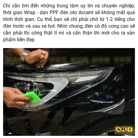
Chỉ cần tìm đến những trung tâm uy tín và chuyên nghiệp,
thời gian Wrap - dán PPF đèn oto Accent sẽ không mất quá
trình thời gian. Cụ thể, bạn sẽ chỉ phải chờ từ 1-2 tiếng cho
đèn trước và sau xe hơi. Nhìn chung, đèn có độ cong cao sẽ
cần phải thi công thật tỉ mỉ và cẩn thận thì mới cho ra sản
phẩm bền đẹp.