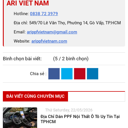
ARI VIET NAM
Hotline:
0838 72 3979
Địa chỉ: 549/70 Lê Văn Thọ, Phường 14, Gò Vấp, TP.HCM
Email:
arippfvietnam@gmail.com
Website:
arippfvietnam.com
Bình chọn bài viết:
(5 / 2 bình chọn)
Chia sẻ :
BÀI VIẾT CÙNG CHUYÊN MỤC
Thứ Saturday, 22/05/2026
Địa Chỉ Dán PPF Nội Thất Ô Tô Uy Tín Tại
TPHCM