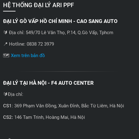
HỆ THỐNG ĐẠI LÝ ARI PPF
ĐẠI LÝ GÒ VẤP HỒ CHÍ MINH - CAO SANG AUTO
🔰 Địa chỉ: 549/70 Lê Văn Thọ, P.14, Q.Gò Vấp, Tphcm
📍 Hotline: 0838 72 3979
🗺️
Xem trên bản đồ
ĐẠI LÝ TẠI HÀ NỘI - F4 AUTO CENTER
🔰Địa chỉ:
CS1
: 369 Phạm Văn Đồng, Xuân Đỉnh, Bắc Từ Liêm, Hà Nội
CS2:
146 Tam Trinh, Hoàng Mai, Hà Nội
📍 Hotline: 0858723888