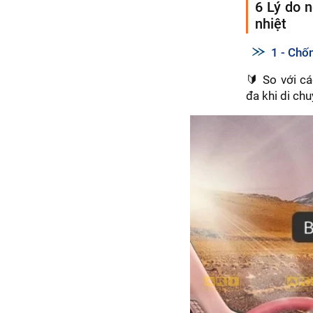
6 Lý do 
nhiệt
1 - Chố
🔰 So với cá
đa khi di ch