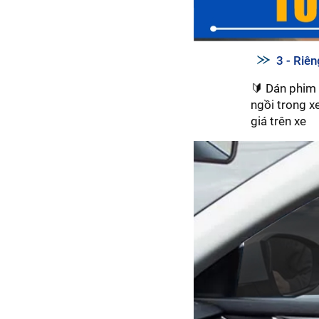
3 - Riê
🔰 Dán phim 
ngồi trong x
giá trên xe