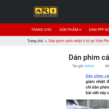
TRANG CHỦ
SẢN PHẨM
DÁN PPF N
Trang chủ
Dán phim cách nhiệt ô tô tại Vĩnh Phú
Dán phim các
Tác giả:
Admin
08
Dán phim các
giảm nhiệt đ
chỉ dán phim 
bài viết này