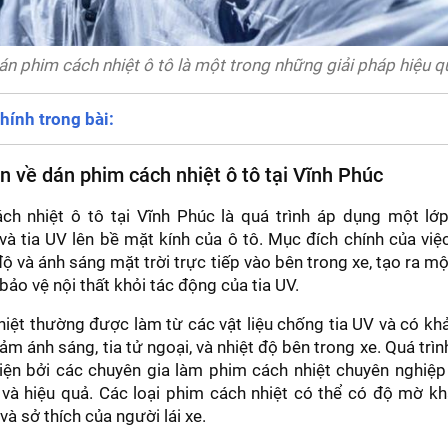
án phim cách nhiệt ô tô là một trong những giải pháp hiệu q
hính trong bài:
 về dán phim cách nhiệt ô tô tại Vĩnh Phúc
ch nhiệt ô tô tại Vĩnh Phúc là quá trình áp dụng một l
và tia UV lên bề mặt kính của ô tô. Mục đích chính của việ
độ và ánh sáng mặt trời trực tiếp vào bên trong xe, tạo ra m
bảo vệ nội thất khỏi tác động của tia UV.
iệt thường được làm từ các vật liệu chống tia UV và có k
iảm ánh sáng, tia tử ngoại, và nhiệt độ bên trong xe. Quá tr
iện bởi các chuyên gia làm phim cách nhiệt chuyên nghiệ
và hiệu quả. Các loại phim cách nhiệt có thể có độ mờ kh
à sở thích của người lái xe.