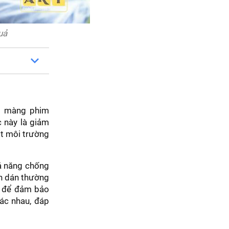
uả
ớp màng phim
c này là giảm
ột môi trường
hả năng chống
ình dán thường
p để đảm bảo
ác nhau, đáp