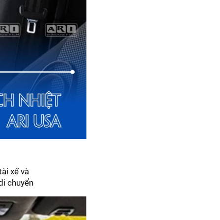
ài xế và
 di chuyển