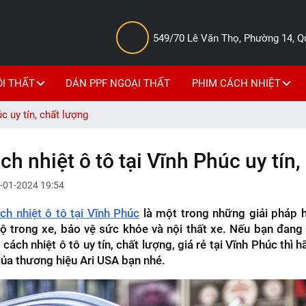
549/70 Lê Văn Thọ, Phường 14, 
ỘI THẤT
DÁN PPF NGOẠI THẤT
PHIM CÁCH NHIỆT
c uy tín, chất lượng
h nhiệt ô tô tại Vĩnh Phúc uy tín,
-01-2024 19:54
h nhiệt ô tô tại Vĩnh Phúc
là một trong những giải pháp h
ộ trong xe, bảo vệ sức khỏe và nội thất xe. Nếu bạn đang
cách nhiệt ô tô uy tín, chất lượng, giá rẻ tại Vĩnh Phúc thì
 của thương hiệu Ari USA bạn nhé.