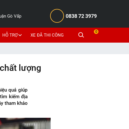
0838 72 3979
Quận Gò Vấp
0
HỖ TRỢ
XE ĐÃ THI CÔNG
 chất lượng
iệu quả giúp
 tìm kiếm địa
 hãy tham khảo