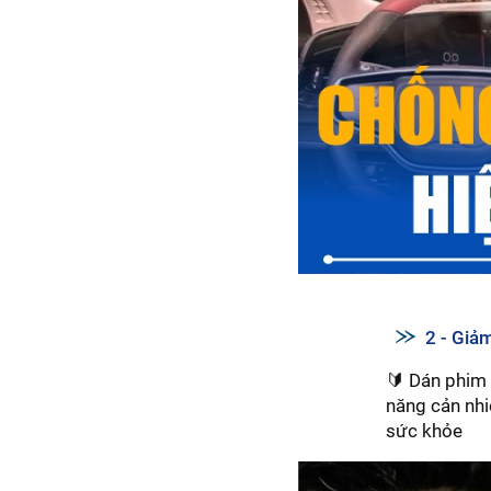
2 - Giả
🔰 Dán phim 
năng cản nhiệ
sức khỏe