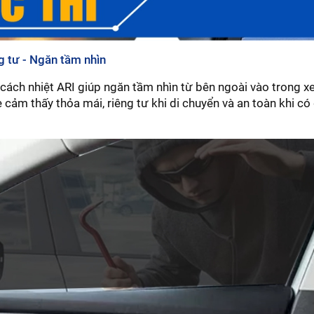
ng tư - Ngăn tầm nhìn
cách nhiệt ARI giúp ngăn tầm nhìn từ bên ngoài vào trong xe
e cảm thấy thỏa mái, riêng tư khi di chuyển và an toàn khi c