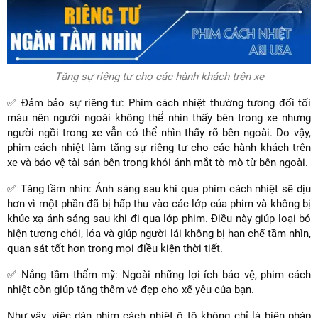
Tăng sự riêng tư cho các hành khách trên xe
✅ Đảm bảo sự riêng tư: Phim cách nhiệt thường tương đối tối
màu nên người ngoài không thể nhìn thấy bên trong xe nhưng
người ngồi trong xe vẫn có thể nhìn thấy rõ bên ngoài. Do vậy,
phim cách nhiệt làm tăng sự riêng tư cho các hành khách trên
xe và bảo vệ tài sản bên trong khỏi ánh mắt tò mò từ bên ngoài.
✅ Tăng tầm nhìn: Ánh sáng sau khi qua phim cách nhiệt sẽ dịu
hơn vì một phần đã bị hấp thu vào các lớp của phim và không bị
khúc xạ ánh sáng sau khi đi qua lớp phim. Điều này giúp loại bỏ
hiện tượng chói, lóa và giúp người lái không bị hạn chế tầm nhìn,
quan sát tốt hơn trong mọi điều kiện thời tiết.
✅ Nắng tầm thẩm mỹ: Ngoài những lợi ích bảo vệ, phim cách
nhiệt còn giúp tăng thêm vẻ đẹp cho xế yêu của bạn.
Như vậy, việc dán phim cách nhiệt ô tô không chỉ là biện pháp