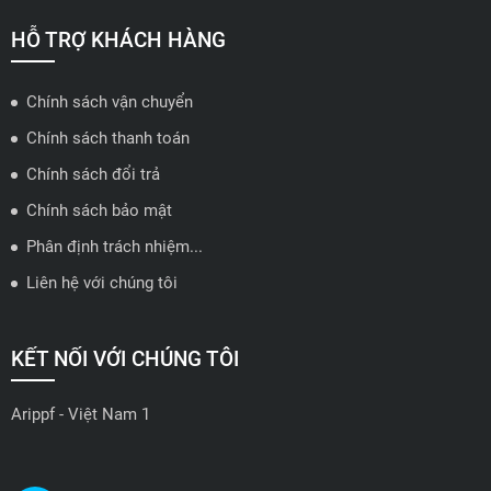
🗺️
Xem trên bản đồ
HỖ TRỢ KHÁCH HÀNG
Chính sách vận chuyển
ĐẠI LÝ QUẬN 2 HCM - HẢI TRIỀU AUTO
Chính sách thanh toán
🔰 Địa chỉ: 78-80 Vũ Tông Phan, P.An Phú, TP Thủ Đức, TP HCM
Chính sách đổi trả
📍 Hotline: 0938584113
Chính sách bảo mật
Phân định trách nhiệm...
🗺️
Xem trên bản đồ
Liên hệ với chúng tôi
ĐẠI LÝ THỦ ĐỨC - TB AUTO
KẾT NỐI VỚI CHÚNG TÔI
🔰 Địa chỉ: 482 Đ. Lê Văn Việt, Tăng Nhơn Phú A, Thủ Đức,
Thành phố Hồ Chí Minh
Arippf - Việt Nam 1
📍 Hotline: 0927 862 222
🗺️
Xem trên bản đồ