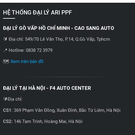
HỆ THỐNG ĐẠI LÝ ARI PPF
ĐẠI LÝ GÒ VẤP HỒ CHÍ MINH - CAO SANG AUTO
🔰 Địa chỉ: 549/70 Lê Văn Thọ, P.14, Q.Gò Vấp, Tphcm
📍 Hotline: 0838 72 3979
🗺️
Xem trên bản đồ
ĐẠI LÝ TẠI HÀ NỘI - F4 AUTO CENTER
🔰Địa chỉ:
CS1
: 369 Phạm Văn Đồng, Xuân Đỉnh, Bắc Từ Liêm, Hà Nội
CS2:
146 Tam Trinh, Hoàng Mai, Hà Nội
📍 Hotline: 0858723888