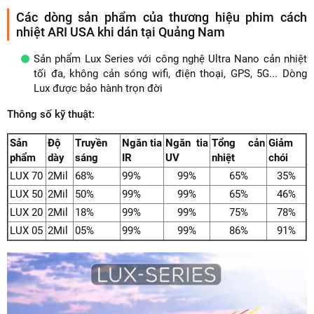
Các dòng sản phẩm của thương hiệu phim cách
nhiệt ARI USA khi dán tại Quảng Nam
Sản phẩm Lux Series với công nghệ Ultra Nano cản nhiệt
tối đa, không cản sóng wifi, điện thoại, GPS, 5G... Dòng
Lux được bảo hành trọn đời
Thông số kỹ thuật:
Sản
Độ
Truyền
Ngăn tia
Ngăn tia
Tổng cản
Giảm
phẩm
dày
sáng
IR
UV
nhiệt
chói
LUX 70
2Mil
68%
99%
99%
65%
35%
LUX 50
2Mil
50%
99%
99%
65%
46%
LUX 20
2Mil
18%
99%
99%
75%
78%
LUX 05
2Mil
05%
99%
99%
86%
91%