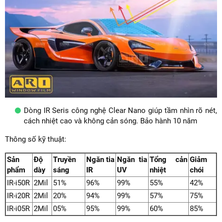
Dòng IR Seris công nghệ Clear Nano giúp tầm nhìn rõ nét,
cách nhiệt cao và không cản sóng. Bảo hành 10 năm
Thông số kỹ thuật:
Sản
Độ
Truyền
Ngăn tia
Ngăn tia
Tổng cản
Giảm
phẩm
dày
sáng
IR
UV
nhiệt
chói
IR-i50R
2Mil
51%
96%
99%
55%
42%
IR-i20R
2Mil
20%
94%
99%
57%
75%
IR-i05R
2Mil
05%
95%
99%
60%
85%