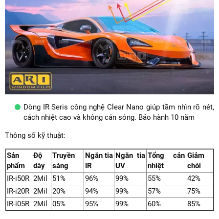
Dòng IR Seris công nghệ Clear Nano giúp tầm nhìn rõ nét,
cách nhiệt cao và không cản sóng. Bảo hành 10 năm
Thông số kỹ thuật:
Sản
Độ
Truyền
Ngăn tia
Ngăn tia
Tổng cản
Giảm
phẩm
dày
sáng
IR
UV
nhiệt
chói
IR-i50R
2Mil
51%
96%
99%
55%
42%
IR-i20R
2Mil
20%
94%
99%
57%
75%
IR-i05R
2Mil
05%
95%
99%
60%
85%