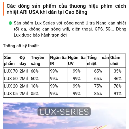
Các dòng sản phẩm của thương hiệu phim cách
nhiệt ARI USA khi dán tại Cao Bằng
Sản phẩm Lux Series với công nghệ Ultra Nano cản nhiệt
tối đa, không cản sóng wifi, điện thoại, GPS, 5G... Dòng
Lux được bảo hành trọn đời
Thông số kỹ thuật:
Sản
Độ
Truyền
Ngăn tia
Ngăn tia
Tổng cản
Giảm
phẩm
dày
sáng
IR
UV
nhiệt
chói
LUX 70
2Mil
68%
99%
99%
65%
35%
LUX 50
2Mil
50%
99%
99%
65%
46%
LUX 20
2Mil
18%
99%
99%
75%
78%
LUX 05
2Mil
05%
99%
99%
86%
91%