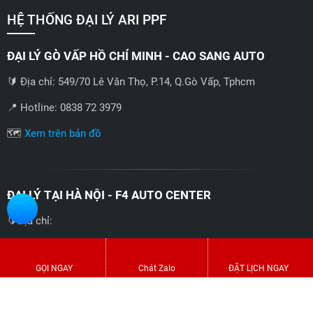
HỆ THỐNG ĐẠI LÝ ARI PPF
ĐẠI LÝ GÒ VẤP HỒ CHÍ MINH - CAO SANG AUTO
🔰 Địa chỉ: 549/70 Lê Văn Thọ, P.14, Q.Gò Vấp, Tphcm
📍 Hotline: 0838 72 3979
🗺️
Xem trên bản đồ
ĐẠI LÝ TẠI HÀ NỘI - F4 AUTO CENTER
🔰Địa chỉ:
CS1
: 369 Phạm Văn Đồng, Xuân Đỉnh, Bắc Từ Liêm, Hà Nội
GỌI NGAY
Chát Zalo
ĐẶT LỊCH NGAY
CS2:
146 Tam Trinh, Hoàng Mai, Hà Nội
📍 Hotline: 0858723888