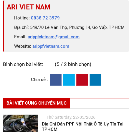
ARI VIET NAM
Hotline:
0838 72 3979
Địa chỉ: 549/70 Lê Văn Thọ, Phường 14, Gò Vấp, TP.HCM
Email:
arippfvietnam@gmail.com
Website:
arippfvietnam.com
Bình chọn bài viết:
(5 / 2 bình chọn)
Chia sẻ :
BÀI VIẾT CÙNG CHUYÊN MỤC
Thứ Saturday, 22/05/2026
Địa Chỉ Dán PPF Nội Thất Ô Tô Uy Tín Tại
TPHCM