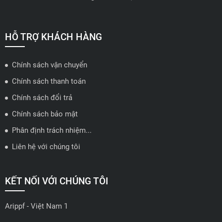
📍 Hotline: 0858723888
🗺️
Xem trên bản đồ
HỖ TRỢ KHÁCH HÀNG
Chính sách vận chuyển
ĐẠI LÝ QUẬN 2 HCM - HẢI TRIỀU AUTO
Chính sách thanh toán
🔰 Địa chỉ: 78-80 Vũ Tông Phan, P.An Phú, TP Thủ Đức, TP HCM
Chính sách đổi trả
📍 Hotline: 0938584113
Chính sách bảo mật
Phân định trách nhiệm...
🗺️
Xem trên bản đồ
Liên hệ với chúng tôi
ĐẠI LÝ THỦ ĐỨC - TB AUTO
KẾT NỐI VỚI CHÚNG TÔI
🔰 Địa chỉ: 482 Đ. Lê Văn Việt, Tăng Nhơn Phú A, Thủ Đức,
Thành phố Hồ Chí Minh
Arippf - Việt Nam 1