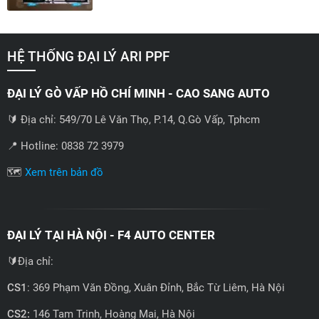
HỆ THỐNG ĐẠI LÝ ARI PPF
ĐẠI LÝ GÒ VẤP HỒ CHÍ MINH - CAO SANG AUTO
🔰 Địa chỉ: 549/70 Lê Văn Thọ, P.14, Q.Gò Vấp, Tphcm
📍 Hotline: 0838 72 3979
🗺️
Xem trên bản đồ
ĐẠI LÝ TẠI HÀ NỘI - F4 AUTO CENTER
🔰Địa chỉ:
CS1
: 369 Phạm Văn Đồng, Xuân Đỉnh, Bắc Từ Liêm, Hà Nội
CS2:
146 Tam Trinh, Hoàng Mai, Hà Nội