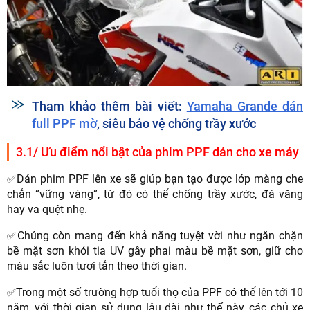
Tham khảo thêm bài viết:
Yamaha Grande dán
full PPF mờ
, siêu bảo vệ chống trầy xước
3.1/ Ưu điểm nổi bật của phim PPF dán cho xe máy
Dán phim PPF lên xe sẽ giúp bạn tạo được lớp màng che
✅
chắn “vững vàng”, từ đó có thể chống trầy xước, đá văng
hay va quệt nhẹ.
Chúng còn mang đến khả năng tuyệt vời như ngăn chặn
✅
bề mặt sơn khỏi tia UV gây phai màu bề mặt sơn, giữ cho
màu sắc luôn tươi tắn theo thời gian.
Trong một số trường hợp tuổi thọ của PPF có thể lên tới 10
✅
năm, với thời gian sử dụng lâu dài như thế này, các chủ xe