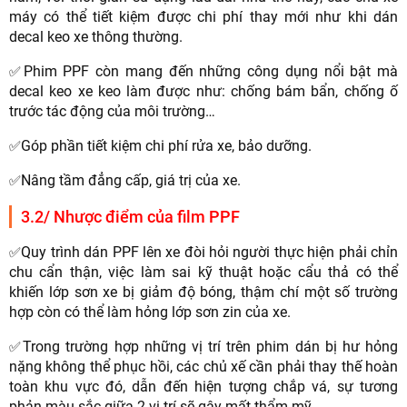
máy có thể tiết kiệm được chi phí thay mới như khi dán
decal keo xe thông thường.
Phim PPF còn mang đến những công dụng nổi bật mà
✅
decal keo xe keo làm được như: chống bám bẩn, chống ố
trước tác động của môi trường…
Góp phần tiết kiệm chi phí rửa xe, bảo dưỡng.
✅
Nâng tầm đẳng cấp, giá trị của xe.
✅
3.2/ Nhược điểm của film PPF
Quy trình dán PPF lên xe đòi hỏi người thực hiện phải chỉn
✅
chu cẩn thận, việc làm sai kỹ thuật hoặc cẩu thả có thể
khiến lớp sơn xe bị giảm độ bóng, thậm chí một số trường
hợp còn có thể làm hỏng lớp sơn zin của xe.
Trong trường hợp những vị trí trên phim dán bị hư hỏng
✅
nặng không thể phục hồi, các chủ xế cần phải thay thế hoàn
toàn khu vực đó, dẫn đến hiện tượng chắp vá, sự tương
phản màu sắc giữa 2 vị trí sẽ gây mất thẩm mỹ.