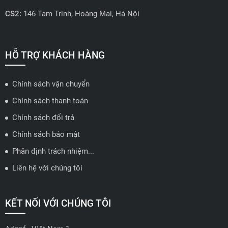
CS2:
146 Tam Trinh, Hoàng Mai, Hà Nội
📍 Hotline: 0858723888
🗺️
Xem trên bản đồ
HỖ TRỢ KHÁCH HÀNG
Chính sách vận chuyển
ĐẠI LÝ QUẬN 2 HCM - HẢI TRIỀU AUTO
Chính sách thanh toán
🔰 Địa chỉ: 78-80 Vũ Tông Phan, P.An Phú, TP Thủ Đức, TP HCM
Chính sách đổi trả
📍 Hotline: 0938584113
Chính sách bảo mật
Phân định trách nhiệm...
🗺️
Xem trên bản đồ
Liên hệ với chúng tôi
ĐẠI LÝ THỦ ĐỨC - TB AUTO
KẾT NỐI VỚI CHÚNG TÔI
🔰 Địa chỉ: 482 Đ. Lê Văn Việt, Tăng Nhơn Phú A, Thủ Đức,
Thành phố Hồ Chí Minh