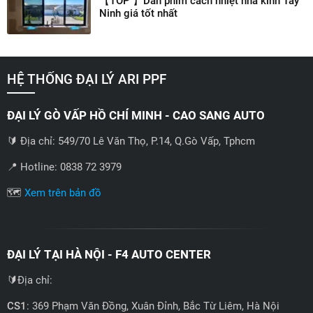
【TOP 】Dán phim cách nhiệt nhà kính Tây
Ninh giá tốt nhất
HỆ THỐNG ĐẠI LÝ ARI PPF
ĐẠI LÝ GÒ VẤP HỒ CHÍ MINH - CAO SANG AUTO
🔰 Địa chỉ: 549/70 Lê Văn Thọ, P.14, Q.Gò Vấp, Tphcm
📍 Hotline: 0838 72 3979
🗺️
Xem trên bản đồ
ĐẠI LÝ TẠI HÀ NỘI - F4 AUTO CENTER
🔰Địa chỉ:
CS1
: 369 Phạm Văn Đồng, Xuân Đỉnh, Bắc Từ Liêm, Hà Nội