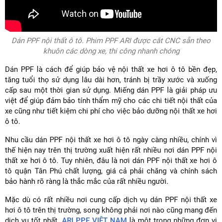
Dán PPF nội thất ô tô. Phim PPF ARI được cắt CNC sẵn theo
khuôn các dòng xe, thi công nhanh chóng
Dán PPF là cách để giúp bảo vệ nội thất xe hơi ô tô bền đẹp,
tăng tuổi thọ sử dụng lâu dài hơn, tránh bị trầy xước và xuống
cấp sau một thời gian sử dụng. Miếng dán PPF là giải pháp ưu
việt để giúp đảm bảo tính thẩm mỹ cho các chi tiết nội thất của
xe cũng như tiết kiệm chi phí cho việc bảo dưỡng nội thất xe hơi
ô tô.
Nhu cầu dán PPF nội thất xe hơi ô tô ngày càng nhiều, chính vì
thế hiện nay trên thị trường xuất hiện rất nhiều nơi dán PPF nội
thất xe hơi ô tô. Tuy nhiên, đâu là nơi dán PPF nội thất xe hơi ô
tô quận Tân Phú chất lượng, giá cả phải chăng và chính sách
bảo hành rõ ràng là thắc mắc của rất nhiều người.
Mặc dù có rất nhiều nơi cung cấp dịch vụ dán PPF nội thất xe
hơi ô tô trên thị trường, song không phải nơi nào cũng mang đến
dịch vụ tốt nhất.
ARI PPF VIỆT NAM
là một trong những đơn vị