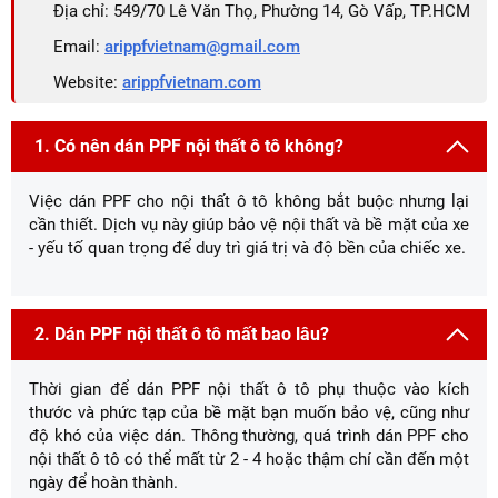
Địa chỉ: 549/70 Lê Văn Thọ, Phường 14, Gò Vấp, TP.HCM
Email:
arippfvietnam@gmail.com
Website:
arippfvietnam.com
1. Có nên dán PPF nội thất ô tô không?
Việc dán PPF cho nội thất ô tô không bắt buộc nhưng lại
cần thiết. Dịch vụ này giúp bảo vệ nội thất và bề mặt của xe
- yếu tố quan trọng để duy trì giá trị và độ bền của chiếc xe.
2. Dán PPF nội thất ô tô mất bao lâu?
Thời gian để dán PPF nội thất ô tô phụ thuộc vào kích
thước và phức tạp của bề mặt bạn muốn bảo vệ, cũng như
độ khó của việc dán. Thông thường, quá trình dán PPF cho
nội thất ô tô có thể mất từ 2 - 4 hoặc thậm chí cần đến một
ngày để hoàn thành.