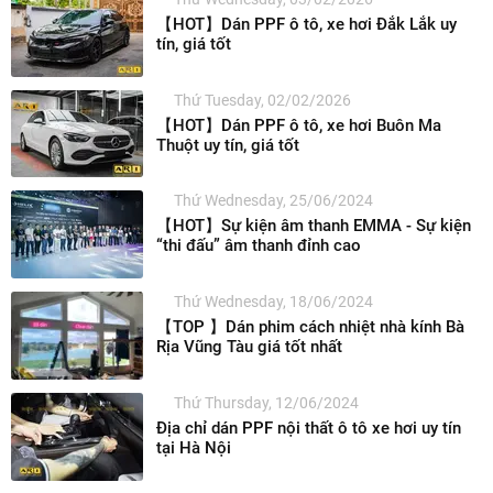
【HOT】Dán PPF ô tô, xe hơi Đắk Lắk uy
tín, giá tốt
Thứ Tuesday, 02/02/2026
【HOT】Dán PPF ô tô, xe hơi Buôn Ma
Thuột uy tín, giá tốt
Thứ Wednesday, 25/06/2024
【HOT】Sự kiện âm thanh EMMA - Sự kiện
“thi đấu” âm thanh đỉnh cao
Thứ Wednesday, 18/06/2024
【TOP 】Dán phim cách nhiệt nhà kính Bà
Rịa Vũng Tàu giá tốt nhất
Thứ Thursday, 12/06/2024
Địa chỉ dán PPF nội thất ô tô xe hơi uy tín
tại Hà Nội