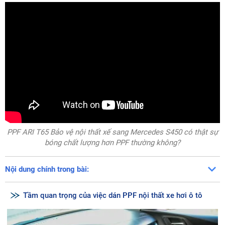
PPF ARI T65 Bảo vệ nội thất xế sang Mercedes S450 có thật sự
bóng chất lượng hơn PPF thường không?
Nội dung chính trong bài:
Tầm quan trọng của việc dán PPF nội thất xe hơi ô tô