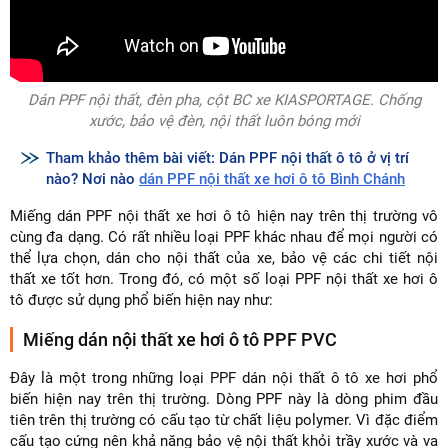
Dán PPF nội thất, đèn pha, cột BC xe KIASPORTAGE. Chống
xước, bảo vệ đèn, nội thất luôn bóng mới
Tham khảo thêm bài viết: Dán PPF nội thất ô tô ở vị trí
nào? Nơi nào
dán PPF nội thất xe hơi ô tô Bình Chánh
Miếng dán PPF nội thất xe hơi ô tô hiện nay trên thị trường vô
cùng đa dạng. Có rất nhiều loại PPF khác nhau để mọi người có
thể lựa chọn, dán cho nội thất của xe, bảo vệ các chi tiết nội
thất xe tốt hơn. Trong đó, có một số loại PPF nội thất xe hơi ô
tô được sử dụng phổ biến hiện nay như:
Miếng dán nội thất xe hơi ô tô PPF PVC
Đây là một trong những loại PPF dán nội thất ô tô xe hơi phổ
biến hiện nay trên thị trường. Dòng PPF này là dòng phim đầu
tiên trên thị trường có cấu tạo từ chất liệu polymer. Vì đặc điểm
cấu tạo cứng nên khả năng bảo vệ nội thất khỏi trầy xước và va