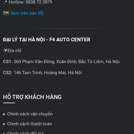
📍 Hotline: 0838 72 3979
🗺️
Xem trên bản đồ
ĐẠI LÝ TẠI HÀ NỘI - F4 AUTO CENTER
🔰Địa chỉ:
CS1
: 369 Phạm Văn Đồng, Xuân Đỉnh, Bắc Từ Liêm, Hà Nội
CS2:
146 Tam Trinh, Hoàng Mai, Hà Nội
📍 Hotline: 0858723888
🗺️
Xem trên bản đồ
HỖ TRỢ KHÁCH HÀNG
Chính sách vận chuyển
ĐẠI LÝ QUẬN 2 HCM - HẢI TRIỀU AUTO
Chính sách thanh toán
🔰 Địa chỉ: 78-80 Vũ Tông Phan, P.An Phú, TP Thủ Đức, TP HCM
Chính sách đổi trả