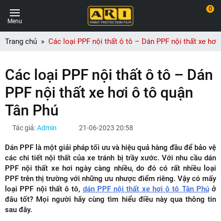
0
Menu
Trang chủ
Các loại PPF nội thất ô tô – Dán PPF nội thất xe hơi
Các loại PPF nội thất ô tô – Dán
PPF nội thất xe hơi ô tô quận
Tân Phú
Tác giả:
Admin
21-06-2023 20:58
Dán PPF là một giải pháp tối ưu và hiệu quả hàng đầu để bảo vệ
các chi tiết nội thất của xe tránh bị trầy xước. Với nhu cầu dán
PPF nội thất xe hơi ngày càng nhiều, do đó có rất nhiều loại
PPF trên thị trường với những ưu nhược điểm riêng. Vậy có mấy
loại PPF nội thất ô tô,
dán PPF nội thất xe hơi ô tô Tân Phú
ở
đâu tốt? Mọi người hãy cùng tìm hiểu điều này qua thông tin
sau đây.