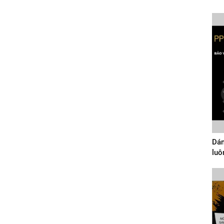
Dán
luô