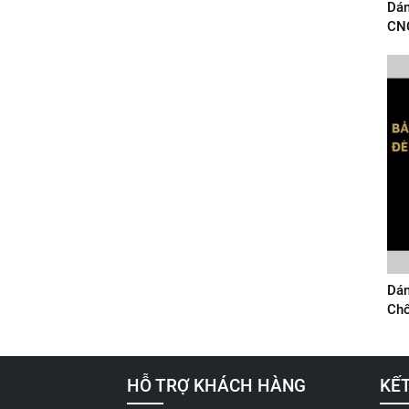
Dán
CNC
Dán
Chố
HỖ TRỢ KHÁCH HÀNG
KẾT