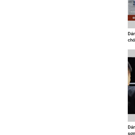
Dán
chó
Dán
sơn