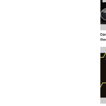
Dán
the