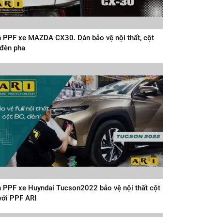
 PPF xe MAZDA CX30. Dán bảo vệ nội thất, cột
đèn pha
 PPF xe Huyndai Tucson2022 bảo vệ nội thất cột
với PPF ARI