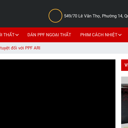
549/70 Lê Văn Thọ, Phường 14, 
ỘI THẤT
DÁN PPF NGOẠI THẤT
PHIM CÁCH NHIỆT
uyệt đối với PPF ARI
V