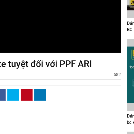
Dán
BC 
 tuyệt đối với PPF ARI
582
Dán
bc 