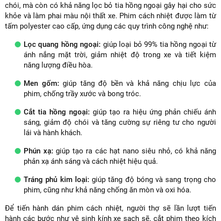
chói, mà còn có khả năng lọc bỏ tia hồng ngoại gây hại cho sức
khỏe và làm phai màu nội thất xe. Phim cách nhiệt được làm từ
tấm polyester cao cấp, ứng dụng các quy trình công nghệ như:
Lọc quang hồng ngoại:
giúp loại bỏ 99% tia hồng ngoại từ
ánh nắng mặt trời, giảm nhiệt độ trong xe và tiết kiệm
năng lượng điều hòa.
Men gốm:
giúp tăng độ bền và khả năng chịu lực của
phim, chống trầy xước và bong tróc.
Cắt tia hồng ngoại:
giúp tạo ra hiệu ứng phản chiếu ánh
sáng, giảm độ chói và tăng cường sự riêng tư cho người
lái và hành khách.
Phún xạ:
giúp tạo ra các hạt nano siêu nhỏ, có khả năng
phản xạ ánh sáng và cách nhiệt hiệu quả.
Tráng phủ kim loại:
giúp tăng độ bóng và sang trọng cho
phim, cũng như khả năng chống ăn mòn và oxi hóa.
Để tiến hành dán phim cách nhiệt, người thợ sẽ lần lượt tiến
hành các bước như vệ sinh kính xe sạch sẽ, cắt phim theo kích