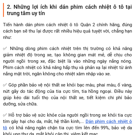
2. Những lợi ích khi dán phim cách nhiệt ô tô tại
trung tâm uy tín
Tiến hành dán phim cách nhiệt ô tô Quận 2 chính hãng, đúng
cách bạn sẽ thu lại được rất nhiều hiệu quả tuyệt vời, chẳng hạn
như:
✅ Những dòng phim cách nhiệt trên thị trường có khả năng
giảm nhiệt độ trong xe, tạo không gian mát mẻ, dễ chịu cho
người ngồi trong xe, đặc biệt là vào những ngày nắng nóng.
Phim cách nhiệt có khả năng hấp thụ và phản xạ lại nhiệt từ ánh
nắng mặt trời, ngăn không cho nhiệt xâm nhập vào xe.
✅ Góp phần bảo vệ nội thất xe khỏi bạc màu, phai màu, ố vàng,
nứt gãy do tác động của tia cực tím, tia hồng ngoại. Điều này
giúp kéo dài tuổi thọ của nội thất xe, tiết kiệm chi phí bảo
dưỡng, sửa chữa.
✅ Hỗ trợ bảo vệ sức khỏe của người ngồi trong xe khỏi tia cực
tím gây hại cho da, mắt, hệ thần kinh,...
Dán phim cách nhiệt ô
tô
có khả năng ngăn chặn tia cực tím lên đến 99%, bảo vệ da
khỏi ung thư da, mắt khỏi cận thị, viêm kết mạc,...