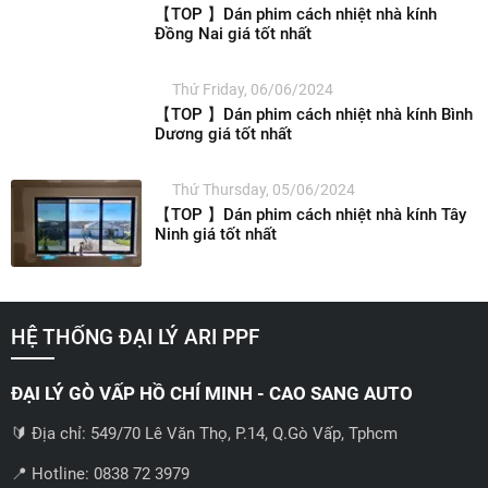
【TOP 】Dán phim cách nhiệt nhà kính
Đồng Nai giá tốt nhất
Thứ Friday, 06/06/2024
【TOP 】Dán phim cách nhiệt nhà kính Bình
Dương giá tốt nhất
Thứ Thursday, 05/06/2024
【TOP 】Dán phim cách nhiệt nhà kính Tây
Ninh giá tốt nhất
HỆ THỐNG ĐẠI LÝ ARI PPF
ĐẠI LÝ GÒ VẤP HỒ CHÍ MINH - CAO SANG AUTO
🔰 Địa chỉ: 549/70 Lê Văn Thọ, P.14, Q.Gò Vấp, Tphcm
📍 Hotline: 0838 72 3979