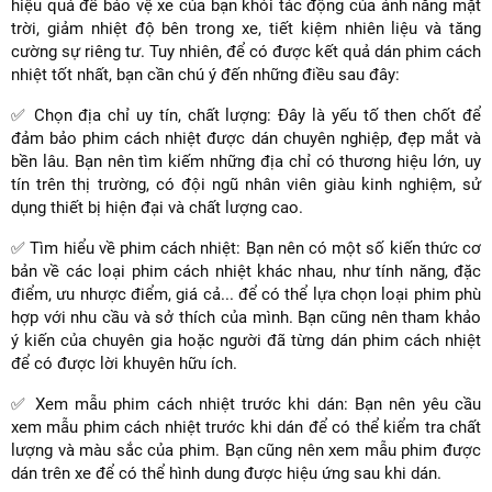
hiệu quả để bảo vệ xe của bạn khỏi tác động của ánh nắng mặt
trời, giảm nhiệt độ bên trong xe, tiết kiệm nhiên liệu và tăng
cường sự riêng tư. Tuy nhiên, để có được kết quả dán phim cách
nhiệt tốt nhất, bạn cần chú ý đến những điều sau đây:
✅ Chọn địa chỉ uy tín, chất lượng: Đây là yếu tố then chốt để
đảm bảo phim cách nhiệt được dán chuyên nghiệp, đẹp mắt và
bền lâu. Bạn nên tìm kiếm những địa chỉ có thương hiệu lớn, uy
tín trên thị trường, có đội ngũ nhân viên giàu kinh nghiệm, sử
dụng thiết bị hiện đại và chất lượng cao.
✅ Tìm hiểu về phim cách nhiệt: Bạn nên có một số kiến thức cơ
bản về các loại phim cách nhiệt khác nhau, như tính năng, đặc
điểm, ưu nhược điểm, giá cả... để có thể lựa chọn loại phim phù
hợp với nhu cầu và sở thích của mình. Bạn cũng nên tham khảo
ý kiến của chuyên gia hoặc người đã từng dán phim cách nhiệt
để có được lời khuyên hữu ích.
✅ Xem mẫu phim cách nhiệt trước khi dán: Bạn nên yêu cầu
xem mẫu phim cách nhiệt trước khi dán để có thể kiểm tra chất
lượng và màu sắc của phim. Bạn cũng nên xem mẫu phim được
dán trên xe để có thể hình dung được hiệu ứng sau khi dán.