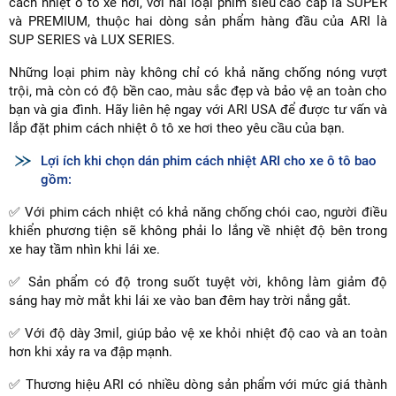
cách nhiệt ô tô xe hơi, với hai loại phim siêu cao cấp là SUPER
và PREMIUM, thuộc hai dòng sản phẩm hàng đầu của ARI là
SUP SERIES và LUX SERIES.
Những loại phim này không chỉ có khả năng chống nóng vượt
trội, mà còn có độ bền cao, màu sắc đẹp và bảo vệ an toàn cho
bạn và gia đình. Hãy liên hệ ngay với ARI USA để được tư vấn và
lắp đặt phim cách nhiệt ô tô xe hơi theo yêu cầu của bạn.
Lợi ích khi chọn dán phim cách nhiệt ARI cho xe ô tô bao
gồm:
✅ Với phim cách nhiệt có khả năng chống chói cao, người điều
khiển phương tiện sẽ không phải lo lắng về nhiệt độ bên trong
xe hay tầm nhìn khi lái xe.
✅ Sản phẩm có độ trong suốt tuyệt vời, không làm giảm độ
sáng hay mờ mắt khi lái xe vào ban đêm hay trời nắng gắt.
✅ Với độ dày 3mil, giúp bảo vệ xe khỏi nhiệt độ cao và an toàn
hơn khi xảy ra va đập mạnh.
✅ Thương hiệu ARI có nhiều dòng sản phẩm với mức giá thành