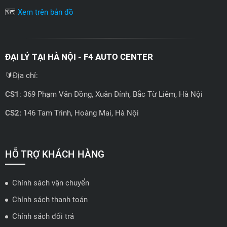
🗺️
Xem trên bản đồ
ĐẠI LÝ TẠI HÀ NỘI - F4 AUTO CENTER
🔰Địa chỉ:
CS1
: 369 Phạm Văn Đồng, Xuân Đỉnh, Bắc Từ Liêm, Hà Nội
CS2:
146 Tam Trinh, Hoàng Mai, Hà Nội
📍 Hotline: 0858723888
🗺️
Xem trên bản đồ
HỖ TRỢ KHÁCH HÀNG
Chính sách vận chuyển
ĐẠI LÝ QUẬN 2 HCM - HẢI TRIỀU AUTO
Chính sách thanh toán
🔰 Địa chỉ: 78-80 Vũ Tông Phan, P.An Phú, TP Thủ Đức, TP HCM
Chính sách đổi trả