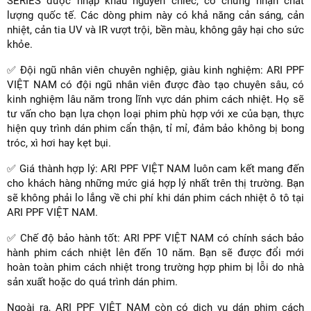
SERIES được nhập khẩu nguyên chiếc, có chứng nhận chất
lượng quốc tế. Các dòng phim này có khả năng cản sáng, cản
nhiệt, cản tia UV và IR vượt trội, bền màu, không gây hại cho sức
khỏe.
✅ Đội ngũ nhân viên chuyên nghiệp, giàu kinh nghiệm: ARI PPF
VIỆT NAM có đội ngũ nhân viên được đào tạo chuyên sâu, có
kinh nghiệm lâu năm trong lĩnh vực dán phim cách nhiệt. Họ sẽ
tư vấn cho bạn lựa chọn loại phim phù hợp với xe của bạn, thực
hiện quy trình dán phim cẩn thận, tỉ mỉ, đảm bảo không bị bong
tróc, xì hơi hay kẹt bụi.
✅ Giá thành hợp lý: ARI PPF VIỆT NAM luôn cam kết mang đến
cho khách hàng những mức giá hợp lý nhất trên thị trường. Bạn
sẽ không phải lo lắng về chi phí khi dán phim cách nhiệt ô tô tại
ARI PPF VIỆT NAM.
✅ Chế độ bảo hành tốt: ARI PPF VIỆT NAM có chính sách bảo
hành phim cách nhiệt lên đến 10 năm. Bạn sẽ được đổi mới
hoàn toàn phim cách nhiệt trong trường hợp phim bị lỗi do nhà
sản xuất hoặc do quá trình dán phim.
Ngoài ra, ARI PPF VIỆT NAM còn có dịch vụ dán phim cách