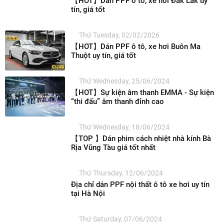
【HOT】Dán PPF ô tô, xe hơi Đắk Lắk uy
tín, giá tốt
Thứ Tuesday, 02/02/2026
【HOT】Dán PPF ô tô, xe hơi Buôn Ma
Thuột uy tín, giá tốt
Thứ Wednesday, 25/06/2024
【HOT】Sự kiện âm thanh EMMA - Sự kiện
“thi đấu” âm thanh đỉnh cao
Thứ Wednesday, 18/06/2024
【TOP 】Dán phim cách nhiệt nhà kính Bà
Rịa Vũng Tàu giá tốt nhất
Thứ Thursday, 12/06/2024
Địa chỉ dán PPF nội thất ô tô xe hơi uy tín
tại Hà Nội
Thứ Saturday, 07/06/2024