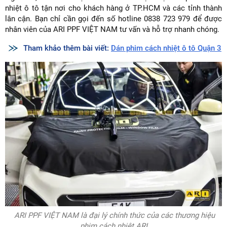
nhiệt ô tô tận nơi cho khách hàng ở TP.HCM và các tỉnh thành
lân cận. Bạn chỉ cần gọi đến số hotline 0838 723 979 để được
nhân viên của ARI PPF VIỆT NAM tư vấn và hỗ trợ nhanh chóng.
Tham khảo thêm bài viết:
Dán phim cách nhiệt ô tô Quận 3
ARI PPF VIỆT NAM là đại lý chính thức của các thương hiệu
phim cách nhiệt ARI