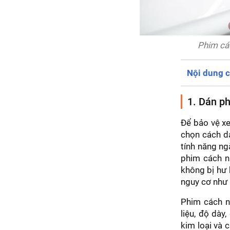
Phim các
Nội dung c
1. Dán ph
Để bảo vệ xe
chọn cách dá
tính năng ng
phim cách nh
không bị hư 
nguy cơ như 
Phim cách nh
liệu, độ dày
kim loại và 