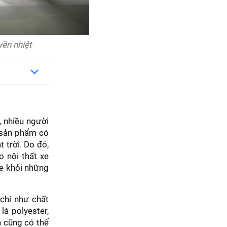
yền nhiệt
, nhiều người
i sản phẩm có
 trời. Do đó,
 nội thất xe
xe khỏi những
 chí như chất
là polyester,
n cũng có thể