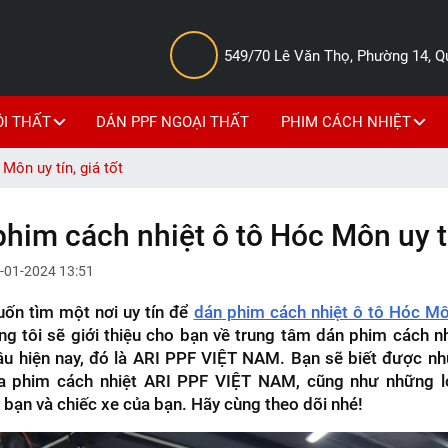
549/70 Lê Văn Thọ, Phường 14, 
ỘI THẤT
DÁN PPF NGOẠI THẤT
PHIM CÁCH NHIỆT
Môn uy tín, giá tốt
phim cách nhiệt ô tô Hóc Môn uy tí
-01-2024 13:51
ốn tìm một nơi uy tín để
dán phim cách nhiệt ô tô Hóc M
úng tôi sẽ giới thiệu cho bạn về trung tâm dán phim cách n
u hiện nay, đó là ARI PPF VIỆT NAM. Bạn sẽ biết được n
ủa phim cách nhiệt ARI PPF VIỆT NAM, cũng như những l
 bạn và chiếc xe của bạn. Hãy cùng theo dõi nhé!