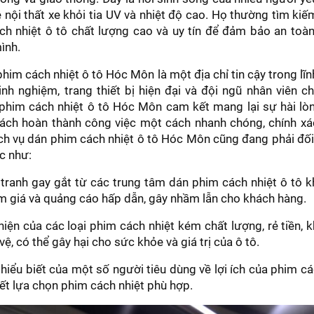
nội thất xe khỏi tia UV và nhiệt độ cao. Họ thường tìm kiế
h nhiệt ô tô chất lượng cao và uy tín để đảm bảo an toàn
ình.
him cách nhiệt ô tô Hóc Môn là một địa chỉ tin cậy trong lĩn
nh nghiệm, trang thiết bị hiện đại và đội ngũ nhân viên c
 phim cách nhiệt ô tô Hóc Môn cam kết mang lại sự hài lò
ách hoàn thành công việc một cách nhanh chóng, chính xác
ịch vụ dán phim cách nhiệt ô tô Hóc Môn cũng đang phải đố
c như:
tranh gay gắt từ các trung tâm dán phim cách nhiệt ô tô k
m giá và quảng cáo hấp dẫn, gây nhầm lẫn cho khách hàng.
hiện của các loại phim cách nhiệt kém chất lượng, rẻ tiền, 
ệ, có thể gây hại cho sức khỏe và giá trị của ô tô.
 hiểu biết của một số người tiêu dùng về lợi ích của phim các
ết lựa chọn phim cách nhiệt phù hợp.