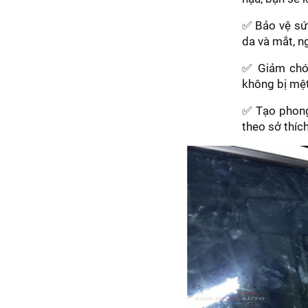
✅ Bảo vệ sức
da và mắt, n
✅ Giảm chói
không bị mệt
✅ Tạo phong
theo sở thích