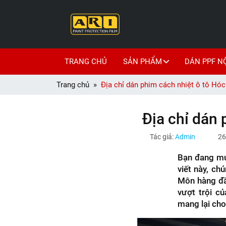
TRANG CHỦ
SẢN PHẨM
DÁN PPF N
Trang chủ
Địa chỉ dán phim cách nhiệt ô tô Hóc 
Địa chỉ dán 
Tác giả:
Admin
26
Bạn đang mu
viết này, ch
Môn hàng đầ
vượt trội c
mang lại cho