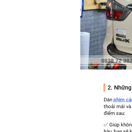
2. Những 
Dán
phim các
thoải mái và
điểm sau:
✅ Giúp không
hậu, bạn sẽ 