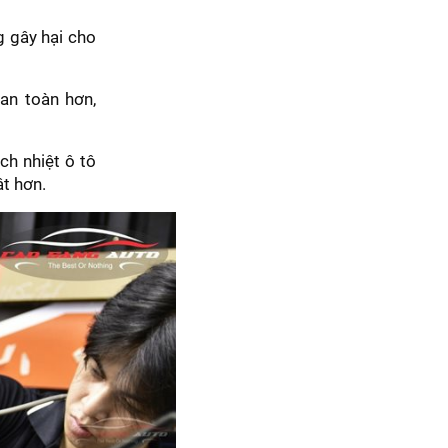
 gây hại cho
an toàn hơn,
h nhiệt ô tô
ật hơn.