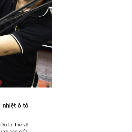
 nhiệt ô tô
ều lợi thế về
u xe cao cấp,