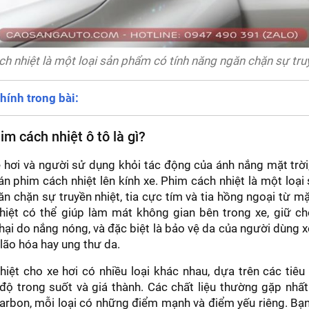
h nhiệt là một loại sản phẩm có tính năng ngăn chặn sự tru
hính trong bài:
im cách nhiệt ô tô là gì?
 hơi và người sử dụng khỏi tác động của ánh nắng mặt trời
n phim cách nhiệt lên kính xe. Phim cách nhiệt là một loạ
ăn chặn sự truyền nhiệt, tia cực tím và tia hồng ngoại từ mặt
iệt có thể giúp làm mát không gian bên trong xe, giữ cho
hại do nắng nóng, và đặc biệt là bảo vệ da của người dùng 
lão hóa hay ung thư da.
iệt cho xe hơi có nhiều loại khác nhau, dựa trên các tiêu
, độ trong suốt và giá thành. Các chất liệu thường gặp nhất 
carbon, mỗi loại có những điểm mạnh và điểm yếu riêng. Bạ