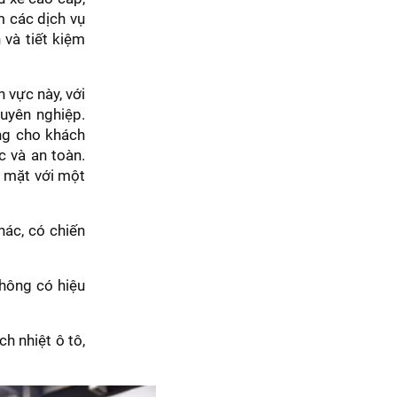
m các dịch vụ
 và tiết kiệm
h vực này, với
huyên nghiệp.
ng cho khách
 và an toàn.
i mặt với một
hác, có chiến
không có hiệu
h nhiệt ô tô,