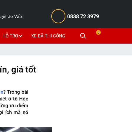
0838 72 3979
Quận Gò Vấp
0
HỖ TRỢ
XE ĐÃ THI CÔNG
n, giá tốt
ôn
? Trong bài
hiệt ô tô Hóc
hững ưu điểm
ợi ích mà nó