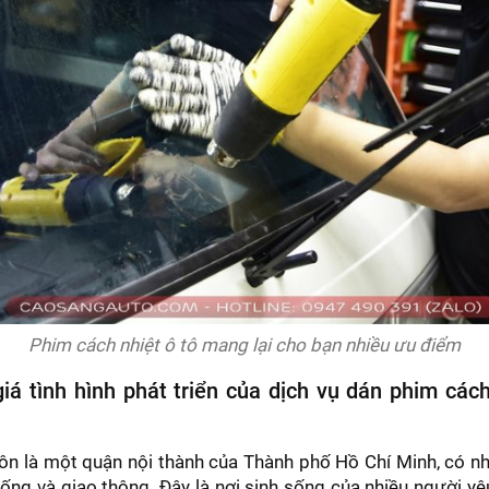
Phim cách nhiệt ô tô mang lại cho bạn nhiều ưu điểm
iá tình hình phát triển của dịch vụ dán phim cách
 là một quận nội thành của Thành phố Hồ Chí Minh, có nhi
 sống và giao thông. Đây là nơi sinh sống của nhiều người yê