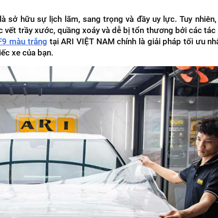
à sở hữu sự lịch lãm, sang trọng và đầy uy lực. Tuy nhiên
ác vết trầy xước, quầng xoáy và dễ bị tổn thương bởi các tác
F9 màu trắng
tại ARI VIỆT NAM chính là giải pháp tối ưu nh
iếc xe của bạn.