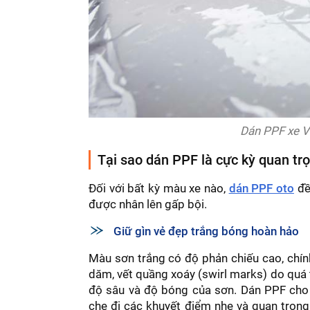
Dán PPF xe Vi
Tại sao dán PPF là cực kỳ quan tr
Đối với bất kỳ màu xe nào,
dán PPF oto
đề
được nhân lên gấp bội.
Giữ gìn vẻ đẹp trắng bóng hoàn hảo
Màu sơn trắng có độ phản chiếu cao, chính
dăm, vết quầng xoáy (swirl marks) do quá tr
độ sâu và độ bóng của sơn. Dán PPF cho 
che đi các khuyết điểm nhẹ và quan trọng 