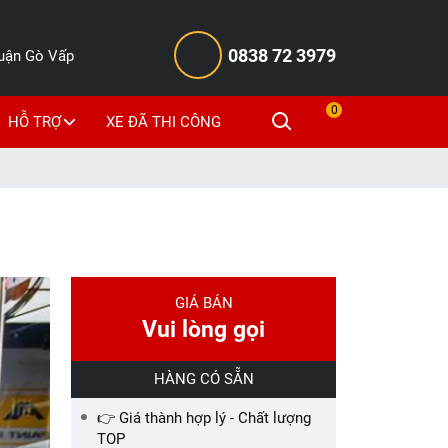
0838 72 3979
Quận Gò Vấp
0
HỖ TRỢ
XE ĐÃ THI CÔNG
GIÁ BÁN
Vui lòng gọi
HÀNG CÓ SẴN
👉 Giá thành hợp lý - Chất lượng
TOP