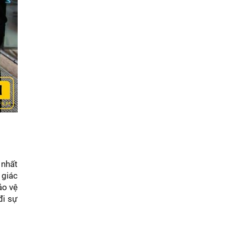
 nhất
 giác
ảo vệ
đi sự