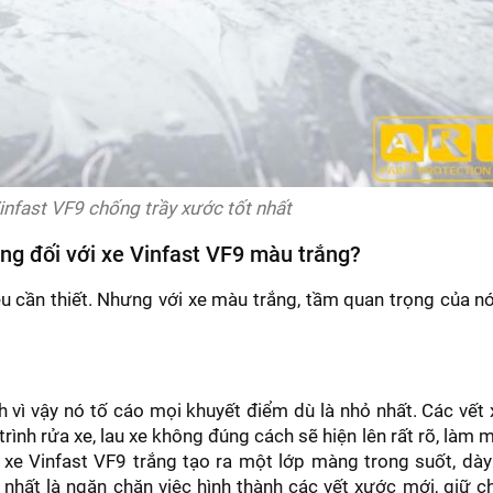
nfast VF9 chống trầy xước tốt nhất
ọng đối với xe Vinfast VF9 màu trắng?
u cần thiết. Nhưng với xe màu trắng, tầm quan trọng của n
 vì vậy nó tố cáo mọi khuyết điểm dù là nhỏ nhất. Các vết
ình rửa xe, lau xe không đúng cách sẽ hiện lên rất rõ, làm m
xe Vinfast VF9 trắng tạo ra một lớp màng trong suốt, dày
nhất là ngăn chặn việc hình thành các vết xước mới, giữ c