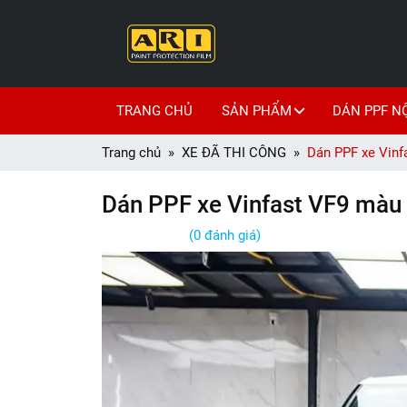
TRANG CHỦ
SẢN PHẨM
DÁN PPF N
Trang chủ
XE ĐÃ THI CÔNG
Dán PPF xe Vinf
Dán PPF xe Vinfast VF9 màu 
(0 đánh giá)