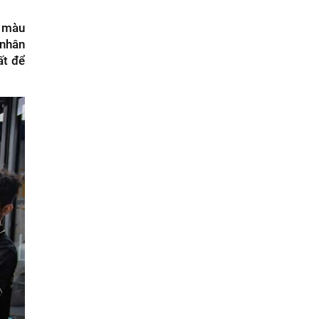
, màu
 nhân
ất để