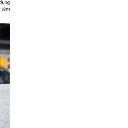
 dụng
n tâm