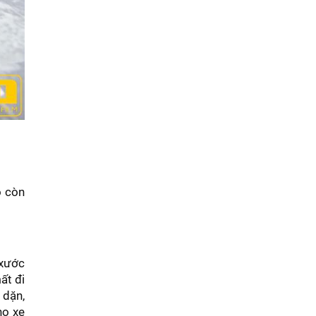
ó còn
 xước
ất đi
 dặn,
ho xe