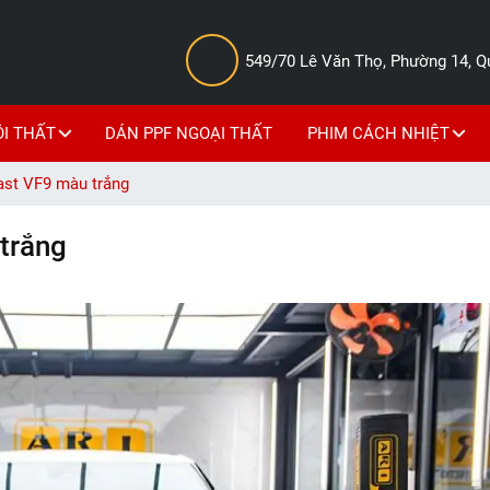
549/70 Lê Văn Thọ, Phường 14, 
ỘI THẤT
DÁN PPF NGOẠI THẤT
PHIM CÁCH NHIỆT
ast VF9 màu trắng
trắng