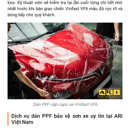
✅
Bước 3:
Thi công dán PPF
Sử dụng dung dịch chuyên dụng và kỹ thuật gạt nước
chuyên nghiệp để lớp phim bám dính hoàn hảo vào các
đường cong tinh tế của xe. Kỹ thuật viên của ARI Việt Nam
có tay nghề cao, đảm bảo các mép phim được cuộn giấu
tinh tế.
✅
Bước 4:
Kiểm tra và bàn giao
Sau khi dán, xe được đưa vào phòng sấy để ổn định lớp
keo. Kỹ thuật viên sẽ kiểm tra lại lần cuối từng chi tiết nhỏ
nhất trước khi bàn giao chiếc Vinfast VF6 màu đỏ rực rỡ và
bóng bẩy cho quý khách.