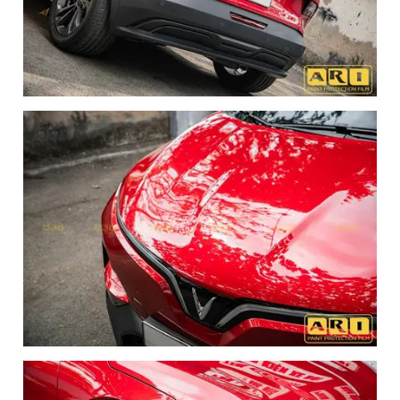
Kết luận
Dán phim bảo vệ sơn là bước chăm sóc xe không thể thiếu
đối với những chủ xe yêu cái đẹp và muốn giữ gìn giá trị
cho chiếc xế cưng. Với vẻ ngoài nổi bật của Vinfast VF6
màu đỏ, việc dán PPF chính là "chìa khóa" để giữ cho sắc
đỏ ấy luôn nồng cháy và hoàn mỹ theo năm tháng.
Đừng để những vết trầy xước không đáng có làm mất đi giá
trị của xe. Hãy liên hệ ngay với ARI Việt Nam để được tư
vấn gói dán PPF xe Vinfast VF6 màu đỏ phù hợp nhất với
nhu cầu của bạn. Chúng tôi cam kết mang lại sự hài lòng
tuyệt đối và bảo vệ chiếc xe của bạn bằng những công nghệ
tiên tiến nhất hiện nay.