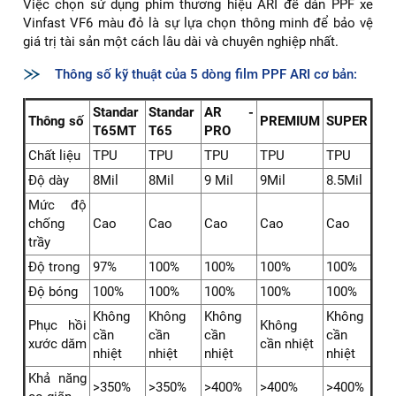
Việc chọn sử dụng phim thương hiệu ARI để dán PPF xe
Vinfast VF6 màu đỏ là sự lựa chọn thông minh để bảo vệ
giá trị tài sản một cách lâu dài và chuyên nghiệp nhất.
Thông số kỹ thuật của 5 dòng film PPF ARI cơ bản:
Standar
Standar
AR -
Thông số
PREMIUM
SUPER
T65MT
T65
PRO
Chất liệu
TPU
TPU
TPU
TPU
TPU
Độ dày
8Mil
8Mil
9 Mil
9Mil
8.5Mil
Mức độ
chống
Cao
Cao
Cao
Cao
Cao
trầy
Độ trong
97%
100%
100%
100%
100%
Độ bóng
100%
100%
100%
100%
100%
Không
Không
Không
Không
Phục hồi
Không
cần
cần
cần
cần
xước dăm
cần nhiệt
nhiệt
nhiệt
nhiệt
nhiệt
Khả năng
>350%
>350%
>400%
>400%
>400%