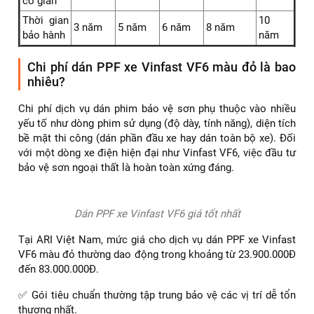
co giãn
Thời gian
10
3 năm
5 năm
6 năm
8 năm
bảo hành
năm
Chi phí dán PPF xe Vinfast VF6 màu đỏ là bao
nhiêu?
Chi phí dịch vụ dán phim bảo vệ sơn phụ thuộc vào nhiều
yếu tố như dòng phim sử dụng (độ dày, tính năng), diện tích
bề mặt thi công (dán phần đầu xe hay dán toàn bộ xe). Đối
với một dòng xe điện hiện đại như Vinfast VF6, việc đầu tư
bảo vệ sơn ngoại thất là hoàn toàn xứng đáng.
Dán PPF xe Vinfast VF6 giá tốt nhất
Tại ARI Việt Nam, mức giá cho dịch vụ dán PPF xe Vinfast
VF6 màu đỏ thường dao động trong khoảng từ 23.900.000Đ
đến 83.000.000Đ.
✅ Gói tiêu chuẩn thường tập trung bảo vệ các vị trí dễ tổn
thương nhất.