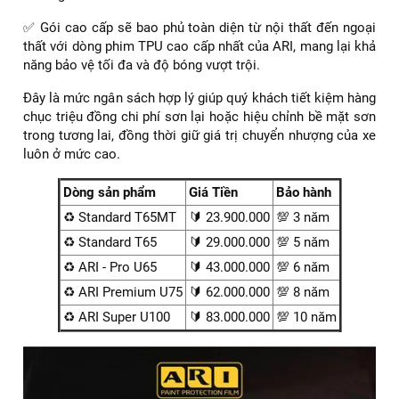
✅ Gói cao cấp sẽ bao phủ toàn diện từ nội thất đến ngoại
thất với dòng phim TPU cao cấp nhất của ARI, mang lại khả
năng bảo vệ tối đa và độ bóng vượt trội.
Đây là mức ngân sách hợp lý giúp quý khách tiết kiệm hàng
chục triệu đồng chi phí sơn lại hoặc hiệu chỉnh bề mặt sơn
trong tương lai, đồng thời giữ giá trị chuyển nhượng của xe
luôn ở mức cao.
Dòng sản phẩm
Giá Tiền
Bảo hành
♻️ Standard T65MT
🔰 23.900.000
💯 3 năm
♻️ Standard T65
🔰 29.000.000
💯 5 năm
♻️ ARI - Pro U65
🔰 43.000.000
💯 6 năm
♻️ ARI Premium U75
🔰 62.000.000
💯 8 năm
♻️ ARI Super U100
🔰 83.000.000
💯 10 năm