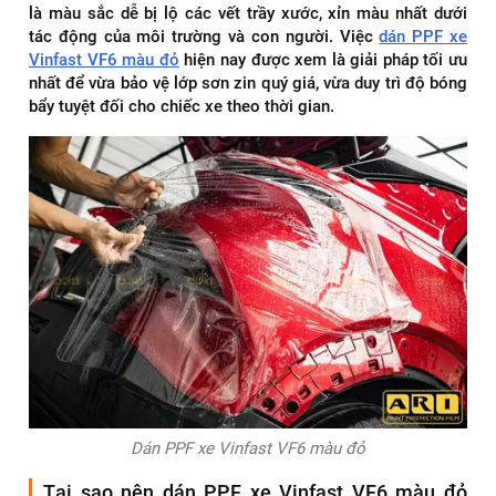
là màu sắc dễ bị lộ các vết trầy xước, xỉn màu nhất dưới
tác động của môi trường và con người. Việc
dán PPF xe
Vinfast VF6 màu đỏ
hiện nay được xem là giải pháp tối ưu
nhất để vừa bảo vệ lớp sơn zin quý giá, vừa duy trì độ bóng
bẩy tuyệt đối cho chiếc xe theo thời gian.
Dán PPF xe Vinfast VF6 màu đỏ
Tại sao nên dán PPF xe Vinfast VF6 màu đỏ