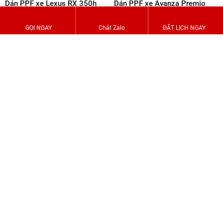
GỌI NGAY
Chát Zalo
ĐẶT LỊCH NGAY
Chia sẻ :
BÌNH LUẬN SẢN PHẨM