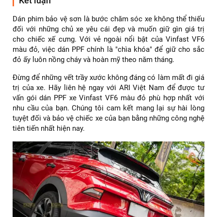
✅ Chế độ bảo hành dài hạn, hỗ trợ khách hàng tận tình
trong suốt quá trình sử dụng.
✅ Đội ngũ kỹ thuật viên giàu kinh nghiệm, am hiểu sâu về
các dòng xe điện Vinfast.
✅ Không gian chờ chuyên nghiệp, phục vụ chu đáo.
Dán PPF giúp duy trì độ trong suốt