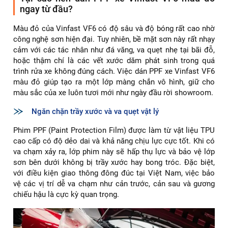
ngay từ đầu?
Màu đỏ của Vinfast VF6 có độ sâu và độ bóng rất cao nhờ
công nghệ sơn hiện đại. Tuy nhiên, bề mặt sơn này rất nhạy
cảm với các tác nhân như đá văng, va quẹt nhẹ tại bãi đỗ,
hoặc thậm chí là các vết xước dăm phát sinh trong quá
trình rửa xe không đúng cách. Việc dán PPF xe Vinfast VF6
màu đỏ giúp tạo ra một lớp màng chắn vô hình, giữ cho
màu sắc của xe luôn tươi mới như ngày đầu rời showroom.
Ngăn chặn trầy xước và va quẹt vật lý
Phim PPF (Paint Protection Film) được làm từ vật liệu TPU
cao cấp có độ dẻo dai và khả năng chịu lực cực tốt. Khi có
va chạm xảy ra, lớp phim này sẽ hấp thụ lực và bảo vệ lớp
sơn bên dưới không bị trầy xước hay bong tróc. Đặc biệt,
với điều kiện giao thông đông đúc tại Việt Nam, việc bảo
vệ các vị trí dễ va chạm như cản trước, cản sau và gương
chiếu hậu là cực kỳ quan trọng.