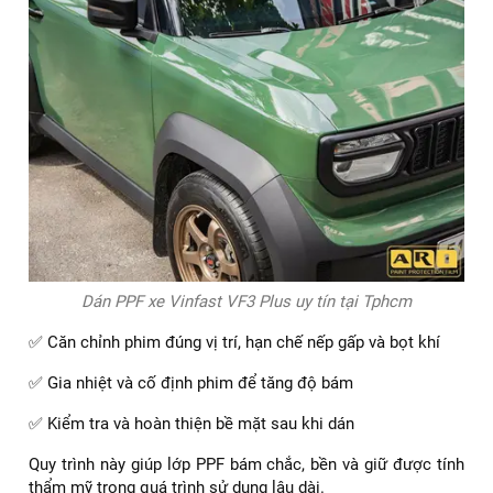
Để lớp phim PPF phát huy đúng hiệu quả, quy trình thi công
đóng vai trò rất quan trọng. ARI VIỆT NAM áp dụng quy
trình dán PPF tập trung vào độ chính xác và tính an toàn
cho xe.
Các bước cơ bản trong quy trình dán PPF gồm:
✅ Làm sạch và xử lý bề mặt sơn kỹ lưỡng trước khi dán
✅ Cắt phim chính xác theo từng chi tiết của VinFast VF3
Plus