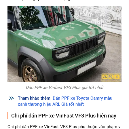
Dán PPF xe Vinfast VF3 Plus uy tín tại Tphcm
✅ Căn chỉnh phim đúng vị trí, hạn chế nếp gấp và bọt khí
✅ Gia nhiệt và cố định phim để tăng độ bám
✅ Kiểm tra và hoàn thiện bề mặt sau khi dán
Quy trình này giúp lớp PPF bám chắc, bền và giữ được tính
thẩm mỹ trong quá trình sử dụng lâu dài.