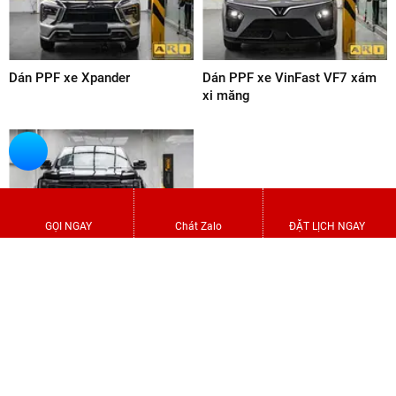
Dán PPF xe Volvo XC90
Dán PPF xe VinFast VF8 màu
trắng
GỌI NGAY
Chát Zalo
ĐẶT LỊCH NGAY
Dán PPF xe Lexus RX 350h
Dán PPF xe Avanza Premio