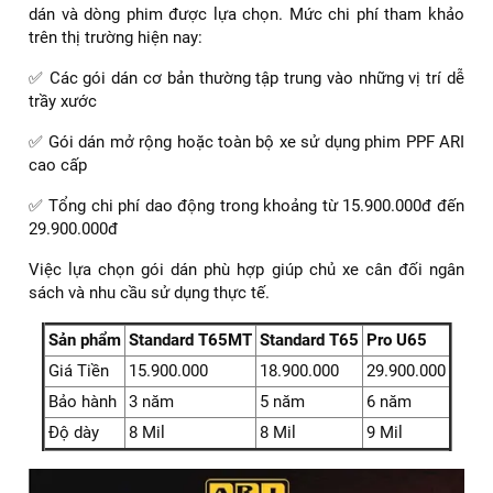
Dán PPF xe Vinfast VF3 Plus giá tốt nhất
Tham khảo thêm:
Dán PPF xe Toyota Camry màu
xanh thương hiệu ARI. Giá tốt nhất
Chi phí dán PPF xe VinFast VF3 Plus hiện nay
Chi phí dán PPF xe VinFast VF3 Plus phụ thuộc vào phạm vi
dán và dòng phim được lựa chọn. Mức chi phí tham khảo
trên thị trường hiện nay:
✅ Các gói dán cơ bản thường tập trung vào những vị trí dễ
trầy xước
✅ Gói dán mở rộng hoặc toàn bộ xe sử dụng phim PPF ARI
cao cấp
✅ Tổng chi phí dao động trong khoảng từ 15.900.000đ đến