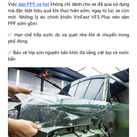
Việc
dán PPF xe hơi
không chỉ dành cho xe đã qua sử dụng
mà đặc biệt hiệu quả khi thực hiện sớm, ngay từ lúc xe còn
mới. Những lý do chính khiến VinFast VF3 Plus nên dán
PPF sớm gồm:
✅ Hạn chế trầy xước do va quẹt nhẹ khi di chuyển trong
phố đông
✅ Bảo vệ lớp sơn nguyên bản khỏi đá văng, cát bụi và nước
bẩn