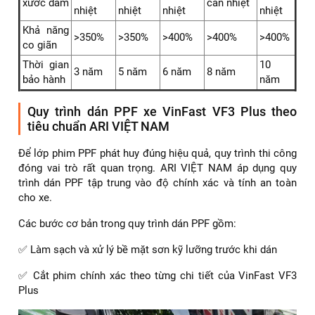
T65MT
T65
PRO
Chất liệu
TPU
TPU
TPU
TPU
TPU
Độ dày
8Mil
8Mil
9 Mil
9Mil
8.5Mil
Mức độ
chống
Cao
Cao
Cao
Cao
Cao
trầy
Độ trong
97%
100%
100%
100%
100%
Độ bóng
100%
100%
100%
100%
100%
Không
Không
Không
Không
Phục hồi
Không
cần
cần
cần
cần
xước dăm
cần nhiệt
nhiệt
nhiệt
nhiệt
nhiệt
Khả năng
>350%
>350%
>400%
>400%
>400%
co giãn
Thời gian
10
3 năm
5 năm
6 năm
8 năm
bảo hành
năm
Quy trình dán PPF xe VinFast VF3 Plus theo
tiêu chuẩn ARI VIỆT NAM