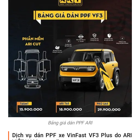
29.900.000đ
Việc lựa chọn gói dán phù hợp giúp chủ xe cân đối ngân
sách và nhu cầu sử dụng thực tế.
Sản phẩm
Standard T65MT
Standard T65
Pro U65
Giá Tiền
15.900.000
18.900.000
29.900.000
Bảo hành
3 năm
5 năm
6 năm
Độ dày
8 Mil
8 Mil
9 Mil