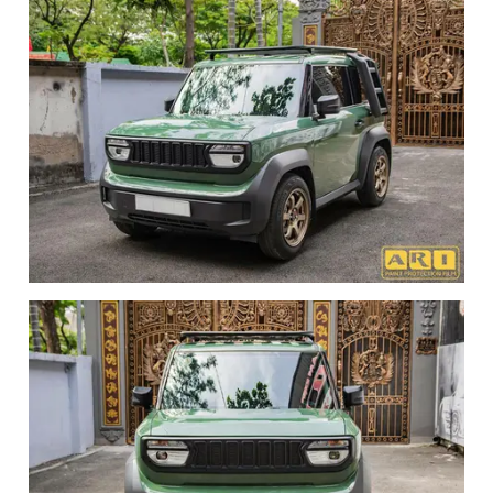
thất một cách thực tế và bền vững.
Dán PPF xe VinFast VF3 Plus là giải pháp cần thiết trong
điều kiện sử dụng xe đô thị hiện nay. Khi lựa chọn phim PPF
ARI và thi công theo tiêu chuẩn của ARI VIỆT NAM, chủ xe
có thể yên tâm về khả năng bảo vệ sơn, tính thẩm mỹ và độ
bền lâu dài.