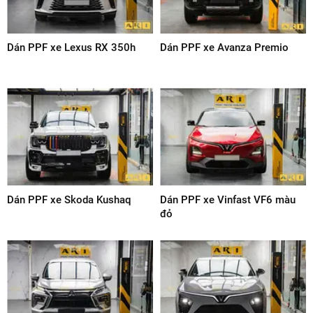
Dán PPF xe Volvo XC90
Dán PPF xe VinFast VF8 màu
trắng
Dán PPF xe Lexus RX 350h
Dán PPF xe Avanza Premio