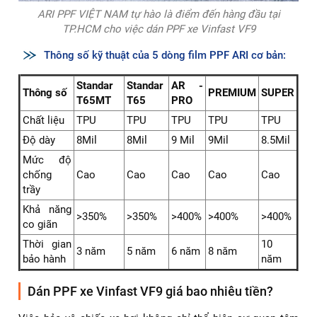
ARI PPF VIỆT NAM tự hào là điểm đến hàng đầu tại
TP.HCM cho việc dán PPF xe Vinfast VF9
Thông số kỹ thuật của 5 dòng film PPF ARI cơ bản:
Standar
Standar
AR -
Thông số
PREMIUM
SUPER
T65MT
T65
PRO
Chất liệu
TPU
TPU
TPU
TPU
TPU
Độ dày
8Mil
8Mil
9 Mil
9Mil
8.5Mil
Mức độ
chống
Cao
Cao
Cao
Cao
Cao
trầy
Khả năng
>350%
>350%
>400%
>400%
>400%
co giãn
Thời gian
10
3 năm
5 năm
6 năm
8 năm
bảo hành
năm
Dán PPF xe Vinfast VF9 giá bao nhiêu tiền?