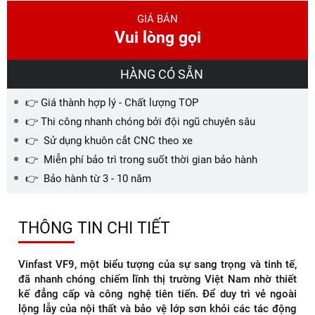
GIÁ BÁN
Vui lòng gọi
HÀNG CÓ SẴN
👉 Giá thành hợp lý - Chất lượng TOP
👉 Thi công nhanh chóng bởi đội ngũ chuyên sâu
👉 Sử dụng khuôn cắt CNC theo xe
👉 Miễn phí bảo trì trong suốt thời gian bảo hành
👉 Bảo hành từ 3 - 10 năm
THÔNG TIN CHI TIẾT
Vinfast VF9, một biểu tượng của sự sang trọng và tinh tế,
đã nhanh chóng chiếm lĩnh thị trường Việt Nam nhờ thiết
kế đẳng cấp và công nghệ tiên tiến. Để duy trì vẻ ngoài
lộng lẫy của nội thất và bảo vệ lớp sơn khỏi các tác động