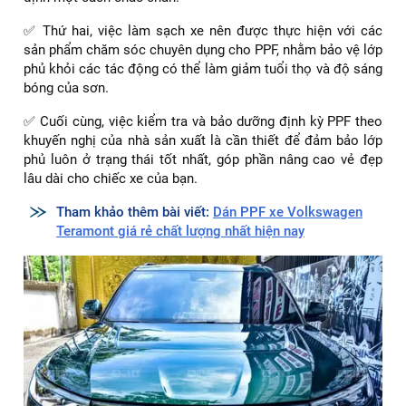
Dán PPF cho xe Vinfast VF9 là một quá trình tỉ mỉ
Cách bảo quản phim PPF sau khi dán cho xe
Vinfast VF9 hiệu quả
Để tối ưu hóa độ bền và hiệu quả của lớp phủ bảo vệ sơn
(PPF) cho xe Vinfast VF9, quý khách hàng cần tuân thủ các
hướng dẫn sau:
✅ Đầu tiên, sau khi áp dụng PPF, quý khách hàng cần tránh
việc rửa xe trong vòng 24 giờ để đảm bảo lớp phủ được cố
định một cách chắc chắn.
✅ Thứ hai, việc làm sạch xe nên được thực hiện với các
sản phẩm chăm sóc chuyên dụng cho PPF, nhằm bảo vệ lớp
phủ khỏi các tác động có thể làm giảm tuổi thọ và độ sáng
bóng của sơn.
✅ Cuối cùng, việc kiểm tra và bảo dưỡng định kỳ PPF theo
khuyến nghị của nhà sản xuất là cần thiết để đảm bảo lớp
phủ luôn ở trạng thái tốt nhất, góp phần nâng cao vẻ đẹp
lâu dài cho chiếc xe của bạn.