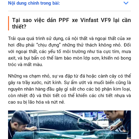
Nội dung chính trong bài:
Tại sao việc dán PPF xe Vinfast VF9 lại cần
thiết?
Trải qua quá trình sử dụng, cả nội thất và ngoại thất của xe
hơi đều phải “chịu đựng” những thử thách không nhỏ. Đối
với ngoại thất, các yếu tố môi trường như tia cực tím, mưa
axit, và bụi bẩn có thể làm bào mòn lớp sơn, khiến nó bong
tróc và mất màu.
Những va chạm nhỏ, sự va đập từ đá hoặc cành cây có thể
gây ra trầy xước, nứt kính. Sự ẩm ướt và muối biển cũng là
nguyên nhân hàng đầu gây gỉ sắt cho các bộ phận kim loại,
còn nhiệt độ và thời tiết có thể khiến các chi tiết nhựa và
cao su bị lão hóa và nứt nẻ.