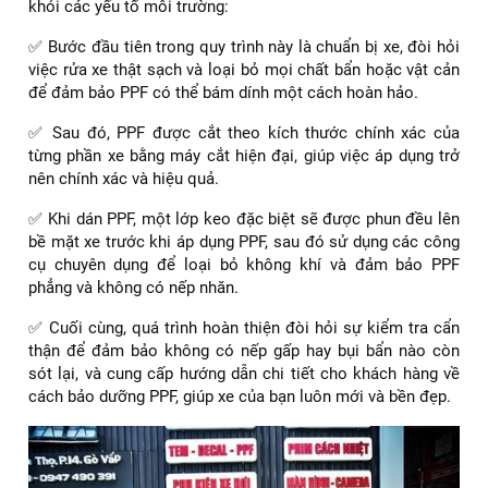
Bảng giá dán PPF xe Vinfast VF9
Quy trình dán PPF cho xe Vinfast VF9 chuyên
nghiệp
Quy trình áp dụng dán PPF cho xe Vinfast VF9 là một quá
trình tỉ mỉ và chi tiết, được thiết kế để bảo vệ xe của bạn
khỏi các yếu tố môi trường:
✅ Bước đầu tiên trong quy trình này là chuẩn bị xe, đòi hỏi
việc rửa xe thật sạch và loại bỏ mọi chất bẩn hoặc vật cản
để đảm bảo PPF có thể bám dính một cách hoàn hảo.
✅ Sau đó, PPF được cắt theo kích thước chính xác của
từng phần xe bằng máy cắt hiện đại, giúp việc áp dụng trở
nên chính xác và hiệu quả.
✅ Khi dán PPF, một lớp keo đặc biệt sẽ được phun đều lên