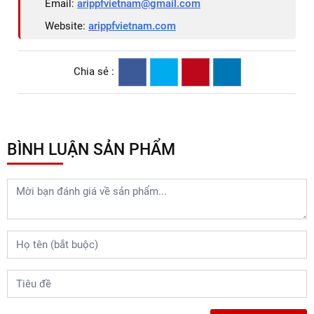
NAM để được tư vấn thêm về dịch
vụ dán PPF xe Vinfast VF9 nhé!
ARI VIET NAM
Hotline:
0838 72 3979
Địa chỉ: 549/70 Lê Văn Thọ, Phường 14, Gò Vấp,
TP.HCM
Email:
arippfvietnam@gmail.com
Website:
arippfvietnam.com
Chia sẻ :