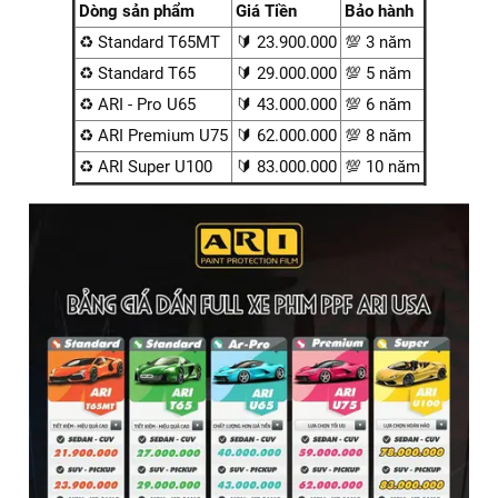
ARI PPF VIỆT NAM mang đến dịch vụ dán PPF ARI với mức
giá cạnh tranh
Đặc biệt, đối với dòng xe Vinfast VF9, ARI PPF VIỆT NAM
mang đến dịch vụ dán PPF ARI với mức giá cạnh tranh, tùy
theo gói dịch vụ và nhu cầu cụ thể của quý khách. Việc đầu
tư vào PPF không chỉ giúp bảo quản xe mà còn là việc bảo
vệ giá trị lâu dài cho chính quý khách.
Chi phí dán PPF xe Vinfast VF9 tùy thuộc vào gói sản
phẩm. Dưới đây là bảng giá dán PPF ARI cho xe Vinfast VF9
Dòng sản phẩm
Giá Tiền
Bảo hành
♻️ Standard T65MT
🔰 23.900.000
💯 3 năm
♻️ Standard T65
🔰 29.000.000
💯 5 năm
♻️ ARI - Pro U65
🔰 43.000.000
💯 6 năm
♻️ ARI Premium U75
🔰 62.000.000
💯 8 năm
♻️ ARI Super U100
🔰 83.000.000
💯 10 năm