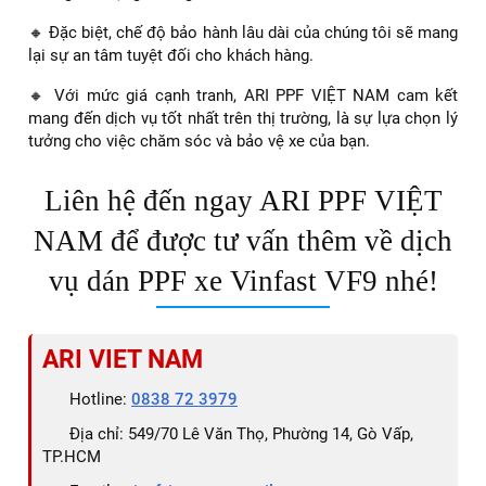
ARI PPF VIỆT NAM tự hào là điểm đến hàng đầu tại
TP.HCM cho việc dán PPF xe Vinfast VF9, nơi sự chuyên
nghiệp và kinh nghiệm được đề cao:
🔸 Chúng tôi cung cấp dịch vụ dán PPF chất lượng cao với
đội ngũ kỹ thuật viên giàu kinh nghiệm và được đào tạo
chuyên sâu, đảm bảo sự hoàn hảo trong từng chi tiết.
🔸 Sản phẩm PPF chính hãng của chúng tôi, với độ dày
được tối ưu hóa, sẽ bảo vệ xe Vinfast VF9 của bạn khỏi
những tác động bên ngoài.
🔸 Đặc biệt, chế độ bảo hành lâu dài của chúng tôi sẽ mang
lại sự an tâm tuyệt đối cho khách hàng.
🔸 Với mức giá cạnh tranh, ARI PPF VIỆT NAM cam kết
mang đến dịch vụ tốt nhất trên thị trường, là sự lựa chọn lý
tưởng cho việc chăm sóc và bảo vệ xe của bạn.
Liên hệ đến ngay ARI PPF VIỆT