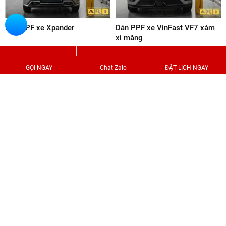
Dán PPF xe Skoda Kushaq
Dán PPF xe Vinfast VF6 màu
đỏ
GỌI NGAY
Chát Zalo
ĐẶT LỊCH NGAY
Dán PPF xe Xpander
Dán PPF xe VinFast VF7 xám
xi măng