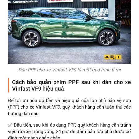
bề mặt xe trước khi áp dụng PPF, sau đó sử dụng các công
cụ chuyên dụng để loại bỏ không khí và đảm bảo PPF
phẳng và không có nếp nhăn.
✅ Cuối cùng, quá trình hoàn thiện đòi hỏi sự kiểm tra cẩn
thận để đảm bảo không có nếp gấp hay bụi bẩn nào còn
sót lại, và cung cấp hướng dẫn chi tiết cho khách hàng về
cách bảo dưỡng PPF, giúp xe của bạn luôn mới và bền đẹp.