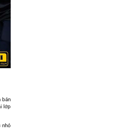
n bản
i lớp
c nhỏ