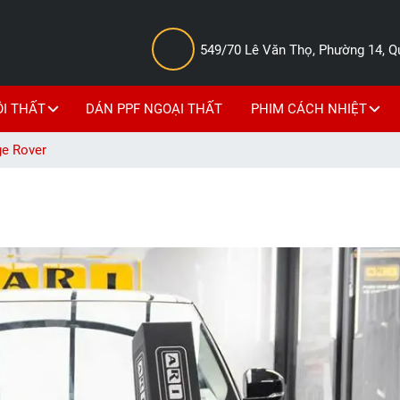
549/70 Lê Văn Thọ, Phường 14, 
ỘI THẤT
DÁN PPF NGOẠI THẤT
PHIM CÁCH NHIỆT
ge Rover