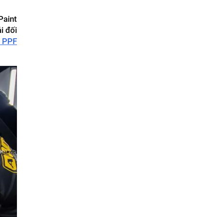
Paint
i đối
 PPF