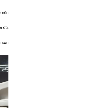
o nên
i đá,
u sơn