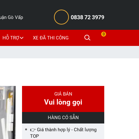
0838 72 3979
Quận Gò Vấp
0
HỖ TRỢ
XE ĐÃ THI CÔNG
GIÁ BÁN
Vui lòng gọi
HÀNG CÓ SẴN
👉 Giá thành hợp lý - Chất lượng
TOP