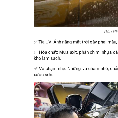
Dán PP
✅ Tia UV: Ánh nắng mặt trời gây phai màu,
✅ Hóa chất: Mưa axit, phân chim, nhựa cây
khó làm sạch.
✅ Va chạm nhẹ: Những va chạm nhỏ, chẳng
xước sơn.