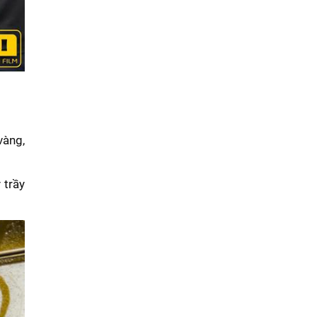
vàng,
 trầy