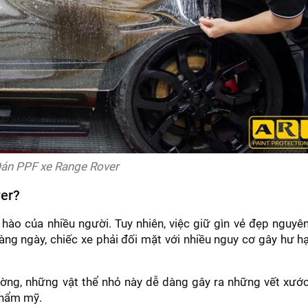
án PPF xe Range Rover
ver?
hào của nhiều người. Tuy nhiên, việc giữ gìn vẻ đẹp nguyê
àng ngày, chiếc xe phải đối mặt với nhiều nguy cơ gây hư hạ
đường, những vật thể nhỏ này dễ dàng gây ra những vết xướ
thẩm mỹ.