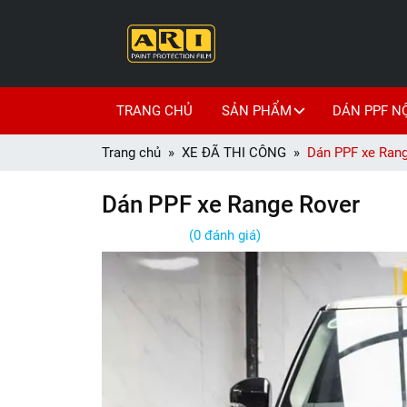
TRANG CHỦ
SẢN PHẨM
DÁN PPF N
Trang chủ
XE ĐÃ THI CÔNG
Dán PPF xe Ran
Dán PPF xe Range Rover
(0 đánh giá)