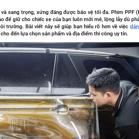
 và sang trọng, xứng đáng được bảo vệ tối đa. Phim PPF (
ảo để giữ cho chiếc xe của bạn luôn mới mẻ, lộng lẫy dù phả
i trường. Bài viết này sẽ giúp bạn hiểu rõ hơn về việc
dán
 ý cho đến lựa chọn sản phẩm và địa điểm thi công uy tín.