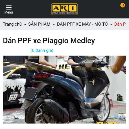
0
Menu
Trang chủ
SẢN PHẨM
DÁN PPF XE MÁY - MÔ TÔ
Dán PPF
Dán PPF xe Piaggio Medley
(0 đánh giá)