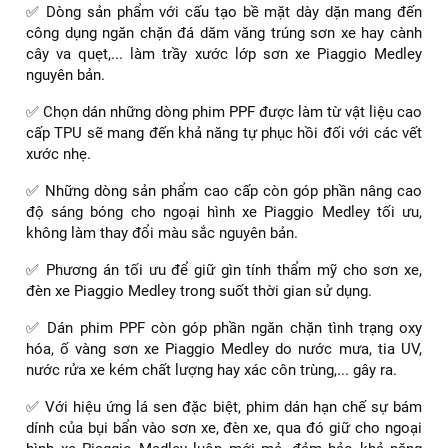
✅ Dòng sản phẩm với cấu tạo bề mặt dày dặn mang đến
công dụng ngăn chặn đá dăm văng trúng sơn xe hay cành
cây va quẹt,... làm trầy xước lớp sơn xe Piaggio Medley
nguyên bản.
✅ Chọn dán những dòng phim PPF được làm từ vật liệu cao
cấp TPU sẽ mang đến khả năng tự phục hồi đối với các vết
xước nhẹ.
✅ Những dòng sản phẩm cao cấp còn góp phần nâng cao
độ sáng bóng cho ngoại hình xe Piaggio Medley tối ưu,
không làm thay đổi màu sắc nguyên bản.
✅ Phương án tối ưu để giữ gìn tính thẩm mỹ cho sơn xe,
đèn xe Piaggio Medley trong suốt thời gian sử dụng.
✅ Dán phim PPF còn góp phần ngăn chặn tình trạng oxy
hóa, ố vàng sơn xe Piaggio Medley do nước mưa, tia UV,
nước rửa xe kém chất lượng hay xác côn trùng,... gây ra.
✅ Với hiệu ứng lá sen đặc biệt, phim dán hạn chế sự bám
dính của bụi bẩn vào sơn xe, đèn xe, qua đó giữ cho ngoại