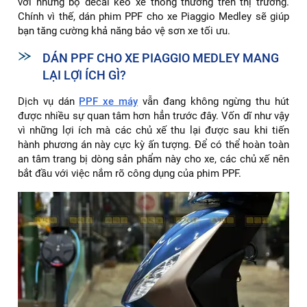
với những bộ decal keo xe thông thường trên thị trường.
Chính vì thế, dán phim PPF cho xe Piaggio Medley sẽ giúp
bạn tăng cường khả năng bảo vệ sơn xe tối ưu.
DÁN PPF CHO XE PIAGGIO MEDLEY MANG
LẠI LỢI ÍCH GÌ?
Dịch vụ dán
PPF xe máy
vẫn đang không ngừng thu hút
được nhiều sự quan tâm hơn hẳn trước đây. Vốn dĩ như vậy
vì những lợi ích mà các chủ xế thu lại được sau khi tiến
hành phương án này cực kỳ ấn tượng. Để có thể hoàn toàn
an tâm trang bị dòng sản phẩm này cho xe, các chủ xế nên
bắt đầu với việc nắm rõ công dụng của phim PPF.