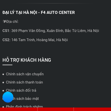
ĐẠI LÝ TẠI HÀ NỘI - F4 AUTO CENTER
🔰Địa chỉ:
CS1
: 369 Phạm Văn Đồng, Xuân Đỉnh, Bắc Từ Liêm, Hà Nội
CS2:
146 Tam Trinh, Hoàng Mai, Hà Nội
📍 Hotline: 0858723888
🗺️
Xem trên bản đồ
HỖ TRỢ KHÁCH HÀNG
Chính sách vận chuyển
ĐẠI LÝ QUẬN 2 HCM - HẢI TRIỀU AUTO
Chính sách thanh toán
🔰 Địa chỉ: 78-80 Vũ Tông Phan, P.An Phú, TP Thủ Đức, TP HCM
Chính sách đổi trả
📍 Hotline: 0938584113
Chính sách bảo mật
Phân định trách nhiệm...
🗺️
Xem trên bản đồ