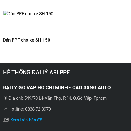
Dán PPF cho xe SH 150
HỆ THỐNG ĐẠI LÝ ARI PPF
ĐẠI LÝ GÒ VẤP HỒ CHÍ MINH - CAO SANG AUTO
🔰 Địa chỉ: 549/70 Lê Văn Thọ, P.14, Q.Gò Vấp, Tphcm
📍 Hotline: 0838 72 3979
🗺️
Xem trên bản đồ