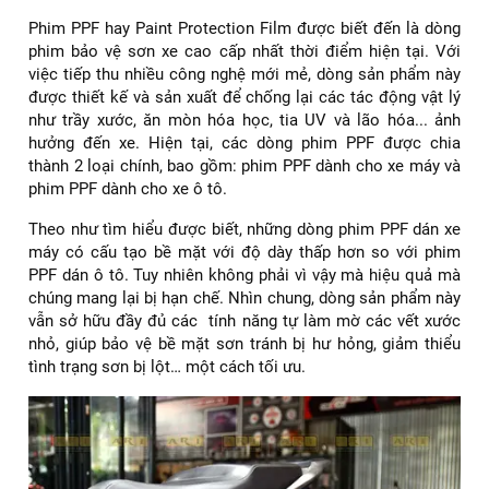
Phim PPF hay Paint Protection Film được biết đến là dòng
phim bảo vệ sơn xe cao cấp nhất thời điểm hiện tại. Với
việc tiếp thu nhiều công nghệ mới mẻ, dòng sản phẩm này
được thiết kế và sản xuất để chống lại các tác động vật lý
như trầy xước, ăn mòn hóa học, tia UV và lão hóa... ảnh
hưởng đến xe. Hiện tại, các dòng phim PPF được chia
thành 2 loại chính, bao gồm: phim PPF dành cho xe máy và
phim PPF dành cho xe ô tô.
Theo như tìm hiểu được biết, những dòng phim PPF dán xe
máy có cấu tạo bề mặt với độ dày thấp hơn so với phim
PPF dán ô tô. Tuy nhiên không phải vì vậy mà hiệu quả mà
chúng mang lại bị hạn chế. Nhìn chung, dòng sản phẩm này
vẫn sở hữu đầy đủ các tính năng tự làm mờ các vết xước
nhỏ, giúp bảo vệ bề mặt sơn tránh bị hư hỏng, giảm thiểu
tình trạng sơn bị lột… một cách tối ưu.