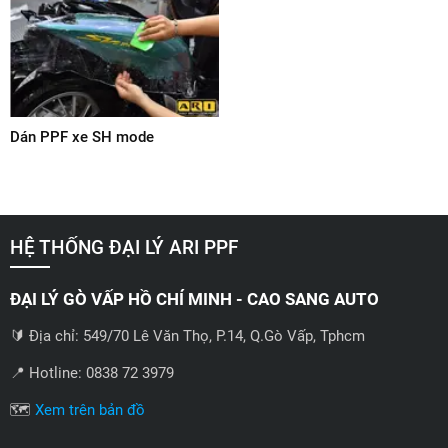
Dán PPF xe SH mode
HỆ THỐNG ĐẠI LÝ ARI PPF
ĐẠI LÝ GÒ VẤP HỒ CHÍ MINH - CAO SANG AUTO
🔰 Địa chỉ: 549/70 Lê Văn Thọ, P.14, Q.Gò Vấp, Tphcm
📍 Hotline: 0838 72 3979
🗺️
Xem trên bản đồ