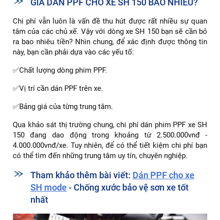
GIÁ DÁN PPF CHO XE SH 150 BAO NHIÊU?
Chi phí vẫn luôn là vấn đề thu hút được rất nhiều sự quan
tâm của các chủ xế. Vậy với dòng xe SH 150 bạn sẽ cần bỏ
ra bao nhiêu tiền? Nhìn chung, để xác định được thông tin
này, bạn cần phải dựa vào các yếu tố:
✅Chất lượng dòng phim PPF.
✅Vị trí cần dán PPF trên xe.
✅Bảng giá của từng trung tâm.
Qua khảo sát thị trường chung, chi phí dán phim PPF xe SH
150 đang dao động trong khoảng từ 2.500.000vnđ -
4.000.000vnđ/xe. Tuy nhiên, để có thể tiết kiệm chi phí bạn
có thể tìm đến những trung tâm uy tín, chuyên nghiệp.
Tham khảo thêm bài viết:
Dán PPF cho xe
SH mode
- Chống xước bảo vệ sơn xe tốt
nhất