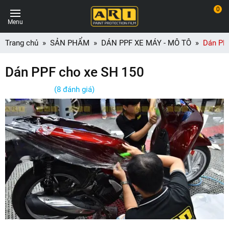
0
Menu
Trang chủ
SẢN PHẨM
DÁN PPF XE MÁY - MÔ TÔ
Dán PP
Dán PPF cho xe SH 150
(8 đánh giá)