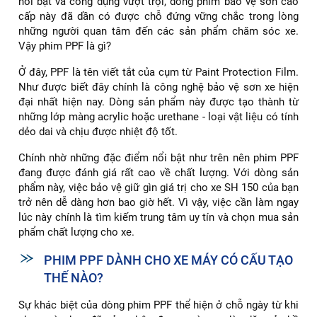
nổi bật và công dụng vượt trội, dòng phim bảo vệ sơn cao
cấp này đã dần có được chỗ đứng vững chắc trong lòng
những người quan tâm đến các sản phẩm chăm sóc xe.
Vậy phim PPF là gì?
Ở đây, PPF là tên viết tắt của cụm từ Paint Protection Film.
Như được biết đây chính là công nghệ bảo vệ sơn xe hiện
đại nhất hiện nay. Dòng sản phẩm này được tạo thành từ
những lớp màng acrylic hoặc urethane - loại vật liệu có tính
dẻo dai và chịu được nhiệt độ tốt.
Chính nhờ những đặc điểm nổi bật như trên nên phim PPF
đang được đánh giá rất cao về chất lượng. Với dòng sản
phẩm này, việc bảo vệ giữ gìn giá trị cho xe SH 150 của bạn
trở nên dễ dàng hơn bao giờ hết. Vì vậy, việc cần làm ngay
lúc này chính là tìm kiếm trung tâm uy tín và chọn mua sản
phẩm chất lượng cho xe.
PHIM PPF DÀNH CHO XE MÁY CÓ CẤU TẠO
THẾ NÀO?
Sự khác biệt của dòng phim PPF thể hiện ở chỗ ngày từ khi