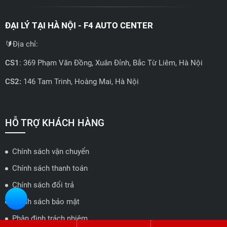
ĐẠI LÝ TẠI HÀ NỘI - F4 AUTO CENTER
🔰Địa chỉ:
CS1
: 369 Phạm Văn Đồng, Xuân Đỉnh, Bắc Từ Liêm, Hà Nội
CS2:
146 Tam Trinh, Hoàng Mai, Hà Nội
📍 Hotline: 0858723888
🗺️
Xem trên bản đồ
HỖ TRỢ KHÁCH HÀNG
Chính sách vận chuyển
ĐẠI LÝ QUẬN 2 HCM - HẢI TRIỀU AUTO
Chính sách thanh toán
🔰 Địa chỉ: 78-80 Vũ Tông Phan, P.An Phú, TP Thủ Đức, TP HCM
Chính sách đổi trả
📍 Hotline: 0938584113
Chính sách bảo mật
Phân định trách nhiệm...
🗺️
Xem trên bản đồ