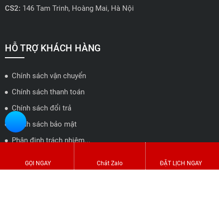
CS2:
146 Tam Trinh, Hoàng Mai, Hà Nội
📍 Hotline: 0858723888
🗺️
Xem trên bản đồ
HỖ TRỢ KHÁCH HÀNG
Chính sách vận chuyển
ĐẠI LÝ QUẬN 2 HCM - HẢI TRIỀU AUTO
Chính sách thanh toán
🔰 Địa chỉ: 78-80 Vũ Tông Phan, P.An Phú, TP Thủ Đức, TP HCM
Chính sách đổi trả
📍 Hotline: 0938584113
Chính sách bảo mật
Phân định trách nhiệm...
🗺️
Xem trên bản đồ
Liên hệ với chúng tôi
GỌI NGAY
Chát Zalo
ĐẶT LỊCH NGAY
ĐẠI LÝ THỦ ĐỨC - TB AUTO
KẾT NỐI VỚI CHÚNG TÔI
🔰 Địa chỉ: 482 Đ. Lê Văn Việt, Tăng Nhơn Phú A, Thủ Đức,
Thành phố Hồ Chí Minh
Arippf - Việt Nam 1