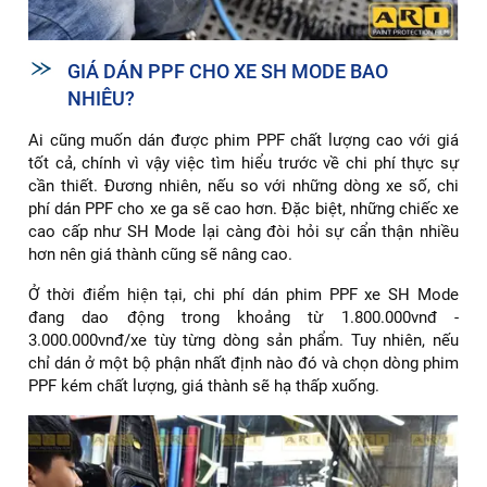
GIÁ DÁN PPF CHO XE SH MODE BAO
NHIÊU?
Ai cũng muốn dán được phim PPF chất lượng cao với giá
tốt cả, chính vì vậy việc tìm hiểu trước về chi phí thực sự
cần thiết. Đương nhiên, nếu so với những dòng xe số, chi
phí dán PPF cho xe ga sẽ cao hơn. Đặc biệt, những chiếc xe
cao cấp như SH Mode lại càng đòi hỏi sự cẩn thận nhiều
hơn nên giá thành cũng sẽ nâng cao.
Ở thời điểm hiện tại, chi phí dán phim PPF xe SH Mode
đang dao động trong khoảng từ 1.800.000vnđ -
3.000.000vnđ/xe tùy từng dòng sản phẩm. Tuy nhiên, nếu
chỉ dán ở một bộ phận nhất định nào đó và chọn dòng phim
PPF kém chất lượng, giá thành sẽ hạ thấp xuống.