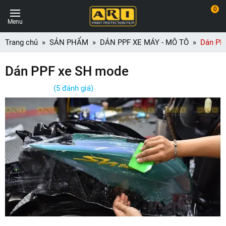
0
Menu
Trang chủ
SẢN PHẨM
DÁN PPF XE MÁY - MÔ TÔ
Dán PP
Dán PPF xe SH mode
(5 đánh giá)